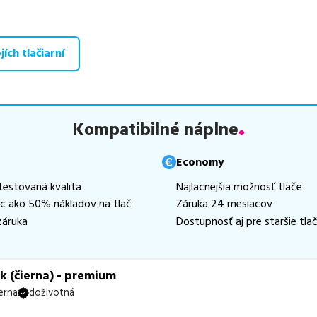
, medzi ktoré patrí
špičková trieda PREMIUM
v počte
2
ks,
ekol
e
2
ks a
najlacnejšia verzia ECONOMY
v počte
2
ks.
ích tlačiarní
aná ponuka, spĺňajúca normy ISO 9001 a 14001, zaručuje bezproblé
te už od
20,44
€
.
 zohráva dôležitú úlohu aj dostupnosť. Preto sa snažíme
pravideln
ihneď k dispozícii na odoslanie.
Aktuálne máme k tejto tlačiarni
Kompatibilné náplne
neď k expedícii.
te istí, ktoré riešenie je pre vaše potreby najvhodnejšie, alebo mát
Economy
ykoľvek obrátiť e-mailom alebo telefonicky. Sme tu, aby sme vám
testovaná kvalita
Najlacnejšia možnosť tlače
ac ako 50% nákladov na tlač
Záruka 24 mesiacov
záruka
Dostupnosť aj pre staršie tlač
k (čierna) - premium
erna
doživotná