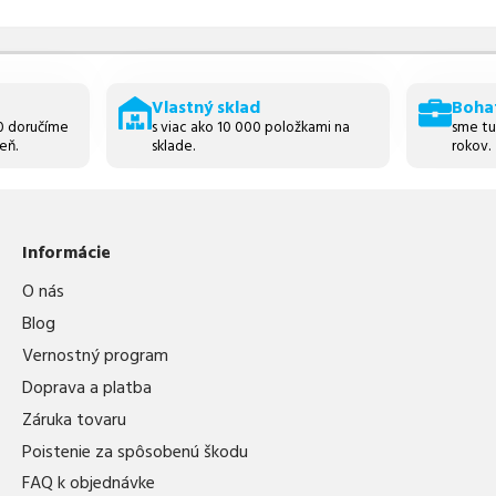
Vlastný sklad
Boha
30 doručíme
s viac ako 10 000 položkami na
sme tu
eň.
sklade.
rokov.
Informácie
O nás
Blog
Vernostný program
Doprava a platba
Záruka tovaru
Poistenie za spôsobenú škodu
FAQ k objednávke