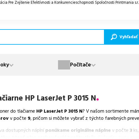
ácia Pre Zvýšenie Efektívnosti a Konkurencieschopnosti Spoločnosti Printmania s.r
Vyhľadať
oky
Počítače
ačiarne
HP LaserJet P 3015 N
toner do tlačiarne
HP LaserJet P 3015 N
? V našom sortimente máme
erov
v počte
9
, pričom si môžete vybrať z týchto farebných preved
va dostupných náplní
ponúkame originálne náplne
v počte
3
ks,
tívy, ktoré plne zachovávajú kvalitu tlače
. Súčasťou tejto po