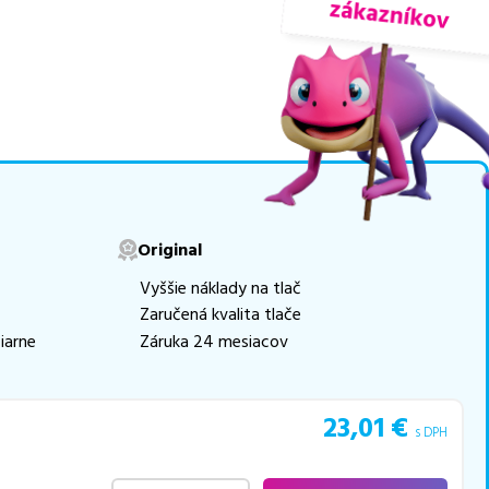
ogicky renovovaná rada
movú tlač.
Najlacnejší
e naskladňovať
v ponuke 9 ks tonerov,
e akékoľvek ďalšie otázky,
Original
 pomohli vybrať to
Vyššie náklady na tlač
Zaručená kvalita tlače
iarne
Záruka 24 mesiacov
23,01
€
s DPH