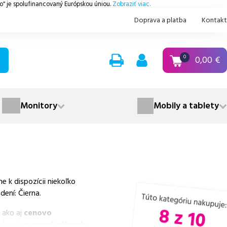
.o" je spolufinancovaný Európskou úniou.
Zobraziť viac.
Doprava a platba
Kontakt
0,00
€
0
Monitory
Mobily a tablety
 k dispozícii niekoľko
ení: Čierna.
 ako aj
cenovo
nuky sú
overené náhrady