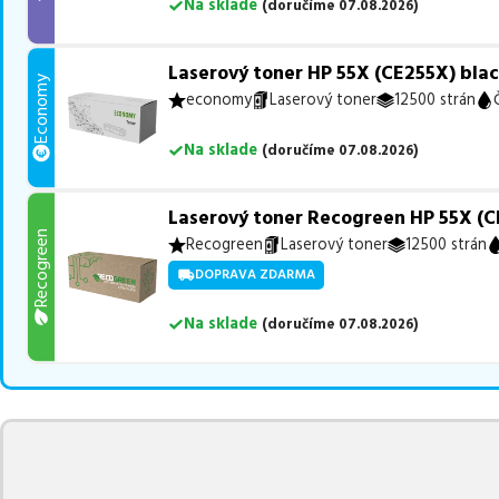
Na sklade
(
doručíme
07.08.2026
)
Laserový toner HP 55X (CE255X) blac
Economy
economy
Laserový toner
12500 strán
Na sklade
(
doručíme
07.08.2026
)
Laserový toner Recogreen HP 55X (CE
Recogreen
Recogreen
Laserový toner
12500 strán
DOPRAVA ZDARMA
Na sklade
(
doručíme
07.08.2026
)