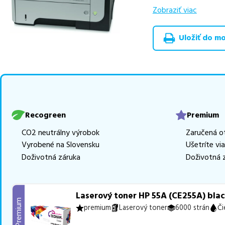
v rôznych triedach
Zobraziť viac
RECOGREEN
v počt
Uložiť do moj
Celá táto certifikov
produkt
u nás nájde
Vieme, že pri nákupe
produkty, aby boli 
z toho je
6 z nich ih
Ak si pri výbere nie s
Recogreen
Premium
môžete sa na nás ked
CO2 neutrálny výrobok
Zaručená o
najlepšie riešenie.
Vyrobené na Slovensku
Ušetríte vi
Doživotná záruka
Doživotná 
Laserový toner HP 55A (CE255A) blac
Premium
premium
Laserový toner
6000 strán
Či