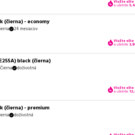
Vložte ešte
a ušetríte
5,
k (čierna) - economy
ierna
24 mesiacov
Vložte ešte
a ušetríte
3,8
255A) black (čierna)
Čierna
doživotná
Vložte ešte
a ušetríte
12,
k (čierna) - premium
ierna
doživotná
Vložte ešte