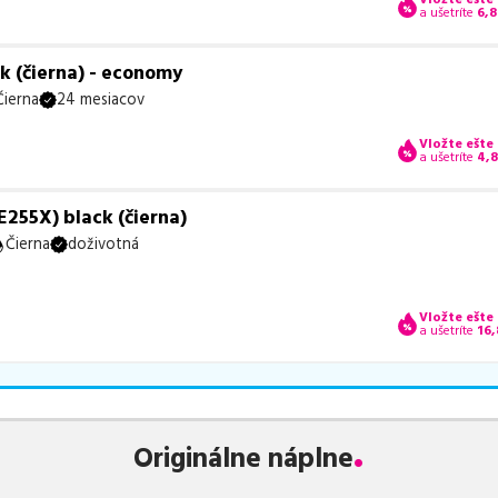
a ušetríte
6,8
k (čierna) - economy
Čierna
24 mesiacov
Vložte ešte
a ušetríte
4,
255X) black (čierna)
Čierna
doživotná
Vložte ešte
a ušetríte
16,
Originálne náplne