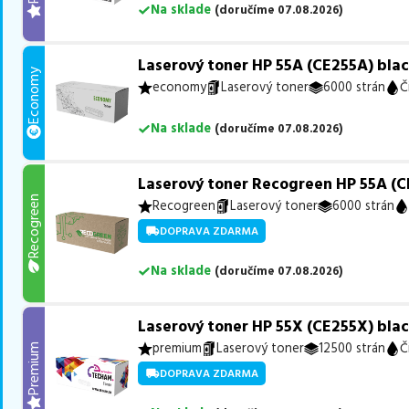
Na sklade
(
doručíme
07.08.2026
)
Laserový toner HP 55A (CE255A) blac
Economy
economy
Laserový toner
6000 strán
Č
Na sklade
(
doručíme
07.08.2026
)
Laserový toner Recogreen HP 55A (CE
Recogreen
Recogreen
Laserový toner
6000 strán
DOPRAVA ZDARMA
Na sklade
(
doručíme
07.08.2026
)
Laserový toner HP 55X (CE255X) blac
premium
Laserový toner
12500 strán
Č
Premium
DOPRAVA ZDARMA