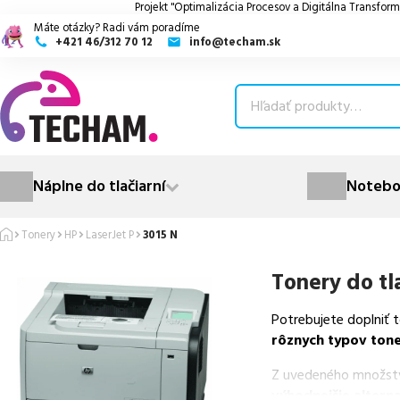
Projekt "Optimalizácia Procesov a Digitálna Transform
Máte otázky? Radi vám poradíme
+421 46/312 70 12
info@techam.sk
ubmenu
ubmenu
ubmenu
Náplne do tlačiarní
Notebo
ubmenu
Tonery
HP
LaserJet P
3015 N
ubmenu
Tonery do tl
Potrebujete doplniť 
rôznych typov ton
Z uvedeného množst
výhodnejšie alterna