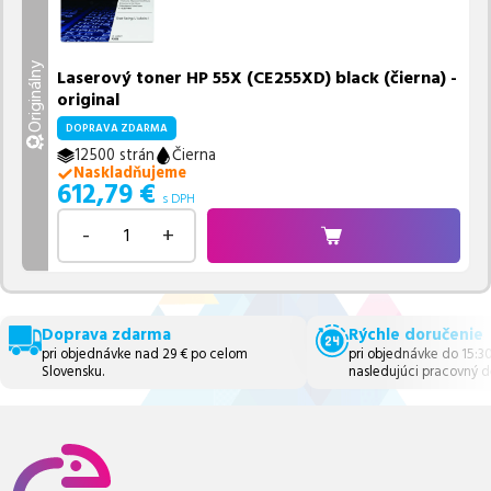
Originálny
Laserový toner HP 55X (CE255XD) black (čierna) -
original
DOPRAVA ZDARMA
12500 strán
Čierna
Naskladňujeme
612,79
€
s DPH
-
+
Doprava zdarma
Rýchle doručenie
pri objednávke nad 29 € po celom
pri objednávke do 15:3
Slovensku.
nasledujúci pracovný d