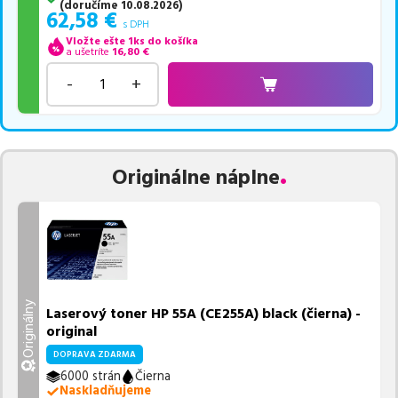
(
doručíme
10.08.2026
)
62,58
€
s DPH
Vložte ešte 1ks do košíka
a ušetríte
16,80
€
-
+
Originálne náplne
Originálny
Laserový toner HP 55A (CE255A) black (čierna) -
original
DOPRAVA ZDARMA
6000 strán
Čierna
Naskladňujeme