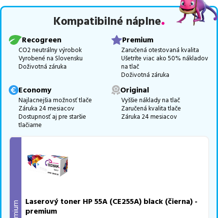
RECOGREEN
v počte
2
ks a
najlacnejšia verzia ECONOMY
v
počte
2
ks.
Kompatibilné náplne
Celá táto certifikovaná ponuka, spĺňajúca normy ISO 9001 a 14001,
Recogreen
Premium
zaručuje bezproblémovú tlač.
Najlacnejší produkt
u nás nájdete
CO2 neutrálny výrobok
Zaručená otestovaná kvalita
už od
20,44
€
.
Vyrobené na Slovensku
Ušetríte viac ako 50% nákladov
Doživotná záruka
na tlač
Vieme, že pri nákupe zohráva dôležitú úlohu aj dostupnosť. Preto
Doživotná záruka
sa snažíme
pravidelne naskladňovať produkty, aby boli ihneď k
Economy
Original
dispozícii na odoslanie.
Aktuálne máme k tejto tlačiarni
v
Najlacnejšia možnosť tlače
Vyššie náklady na tlač
ponuke 9 ks tonerov,
z toho je
6 z nich ihneď k expedícii.
Záruka 24 mesiacov
Zaručená kvalita tlače
Dostupnosť aj pre staršie
Záruka 24 mesiacov
Ak si pri výbere nie ste istí, ktoré riešenie je pre vaše potreby
tlačiarne
najvhodnejšie, alebo máte akékoľvek ďalšie otázky, môžete sa na
nás kedykoľvek obrátiť e-mailom alebo telefonicky. Sme tu, aby
sme vám pomohli vybrať to najlepšie riešenie.
Laserový toner HP 55A (CE255A) black (čierna) -
Premium
premium