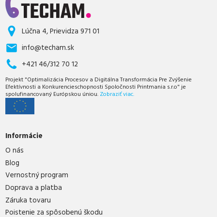
Lúčna 4, Prievidza 971 01
info@techam.sk
+421 46/312 70 12
Projekt "Optimalizácia Procesov a Digitálna Transformácia Pre Zvýšenie
Efektívnosti a Konkurencieschopnosti Spoločnosti Printmania s.r.o" je
spolufinancovaný Európskou úniou.
Zobraziť viac.
Informácie
O nás
Blog
Vernostný program
Doprava a platba
Záruka tovaru
Poistenie za spôsobenú škodu