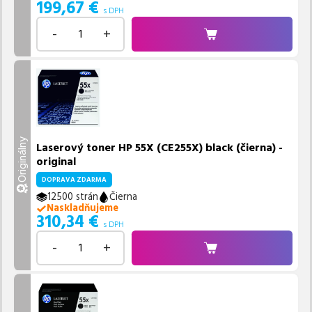
199,67
€
s DPH
-
+
Originálny
Laserový toner HP 55X (CE255X) black (čierna) -
original
DOPRAVA ZDARMA
12500 strán
Čierna
Naskladňujeme
310,34
€
s DPH
-
+