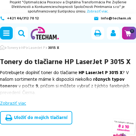
Projekt "Optimalizácia Procesov a Digitálna Transformácia Pre Zvýšenie
Efektívnosti a Konkurencieschopnosti Spoločnosti Printmania s.r.o" je
spolufinancovaný Európskou úniou.
Zobraziť viac.
+421 46/312 70 12
info@techam.sk
ubmenu
0
ubmenu
Tonery
HP
LaserJet P
3015 X
Tonery do tlačiarne
HP LaserJet P 3015 X
ubmenu
Potrebujete doplniť toner do tlačiarne
HP LaserJet P 3015 X
? V
ubmenu
našom sortimente máme k dispozícii niekoľko
rôznych typov
tonerov
v počte
9
, pričom si môžete vybrať z týchto farebných
ubmenu
prevedení: Čierna.
Zobraziť viac
Z uvedeného množstva dostupných náplní
ponúkame originálne
náplne
v počte
3
ks, ako aj
cenovo výhodnejšie alternatívy,
ktoré plne zachovávajú kvalitu tlače
. Súčasťou tejto ponuky sú
Uložiť do mojích tlačiarní
overené náhrady v rôznych triedach
, medzi ktoré patrí
špičková
trieda PREMIUM
v počte
2
ks,
ekologicky renovovaná rada