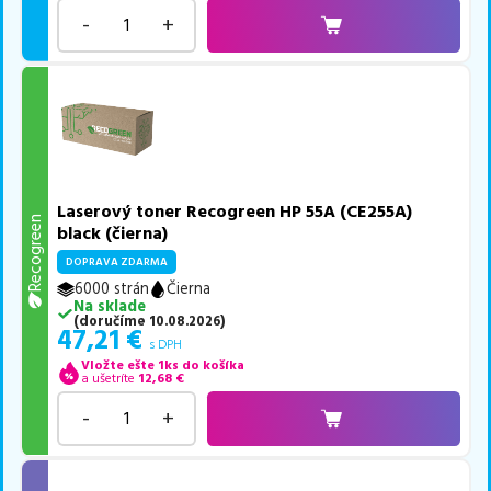
-
+
Laserový toner Recogreen HP 55A (CE255A)
Recogreen
black (čierna)
DOPRAVA ZDARMA
6000 strán
Čierna
Na sklade
(
doručíme
10.08.2026
)
47,21
€
s DPH
Vložte ešte 1ks do košíka
a ušetríte
12,68
€
-
+