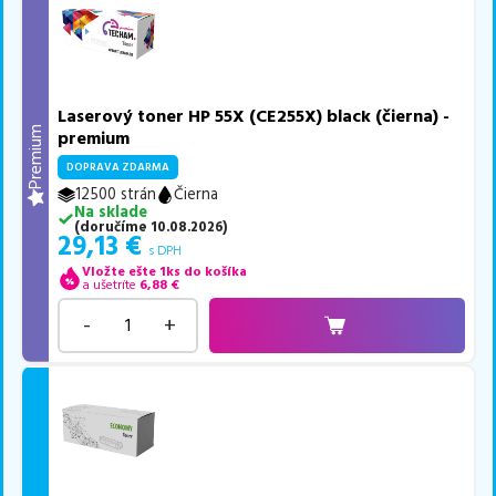
Laserový toner HP 55X (CE255X) black (čierna) -
Premium
premium
DOPRAVA ZDARMA
12500 strán
Čierna
Na sklade
(
doručíme
10.08.2026
)
29,13
€
s DPH
Vložte ešte 1ks do košíka
a ušetríte
6,88
€
-
+