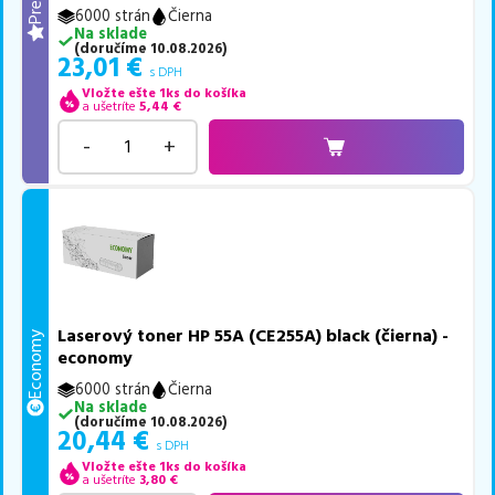
6000 strán
Čierna
Na sklade
(
doručíme
10.08.2026
)
23,01
€
s DPH
Vložte ešte 1ks do košíka
a ušetríte
5,44
€
-
+
Laserový toner HP 55A (CE255A) black (čierna) -
Economy
economy
6000 strán
Čierna
Na sklade
(
doručíme
10.08.2026
)
20,44
€
s DPH
Vložte ešte 1ks do košíka
a ušetríte
3,80
€