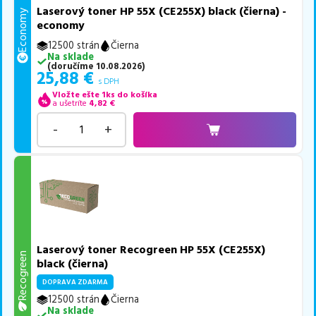
Laserový toner HP 55X (CE255X) black (čierna) -
Economy
economy
12500 strán
Čierna
Na sklade
(
doručíme
10.08.2026
)
25,88
€
s DPH
Vložte ešte 1ks do košíka
a ušetríte
4,82
€
-
+
Laserový toner Recogreen HP 55X (CE255X)
Recogreen
black (čierna)
DOPRAVA ZDARMA
12500 strán
Čierna
Na sklade