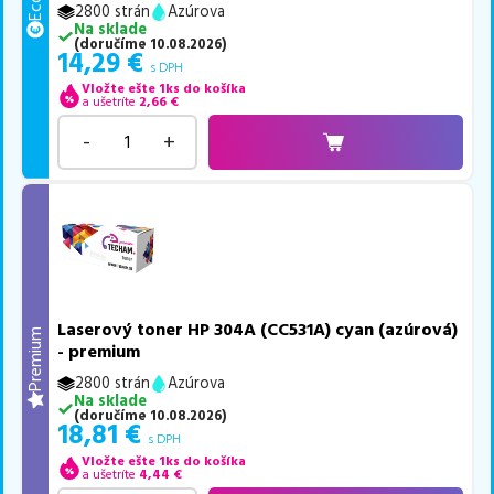
2800 strán
Azúrova
Na sklade
(
doručíme
10.08.2026
)
14,29
€
s DPH
Vložte ešte 1ks do košíka
a ušetríte
2,66
€
-
+
Laserový toner HP 304A (CC531A) cyan (azúrová)
Premium
- premium
2800 strán
Azúrova
Na sklade
(
doručíme
10.08.2026
)
18,81
€
s DPH
Vložte ešte 1ks do košíka
a ušetríte
4,44
€