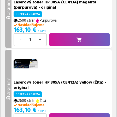
Originálny
Laserový toner HP 305A (CE413A) magenta
(purpurová) - original
DOPRAVA ZDARMA
2600 strán
Purpurová
Naskladňujeme
163,10
€
s DPH
-
+
Originálny
Laserový toner HP 305A (CE412A) yellow (žltá) -
original
DOPRAVA ZDARMA
2600 strán
Žltá
Naskladňujeme
163,10
€
s DPH