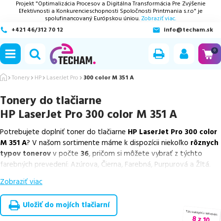
Projekt "Optimalizácia Procesov a Digitálna Transformácia Pre Zvýšenie
Efektívnosti a Konkurencieschopnosti Spoločnosti Printmania s.r.o" je
spolufinancovaný Európskou úniou.
Zobraziť viac.
+421 46/312 70 12
info@techam.sk
ubmenu
0
ubmenu
Tonery
HP
LaserJet Pro
300 color M 351 A
Tonery do tlačiarne
ubmenu
HP LaserJet Pro 300 color M 351 A
ubmenu
Potrebujete doplniť toner do tlačiarne
HP LaserJet Pro 300 color
M 351 A
? V našom sortimente máme k dispozícii niekoľko
rôznych
ubmenu
typov tonerov
v počte
36
, pričom si môžete vybrať z týchto
farebných prevedení: Azúrova, Čierna, Farebná, Purpurová a Žltá.
Zobraziť viac
Z uvedeného množstva dostupných náplní
ponúkame originálne
náplne
v počte
7
ks, ako aj
cenovo výhodnejšie alternatívy,
ktoré plne zachovávajú kvalitu tlače
. Súčasťou tejto ponuky sú
Uložiť do mojích tlačiarní
overené náhrady v rôznych triedach
, medzi ktoré patrí
špičková