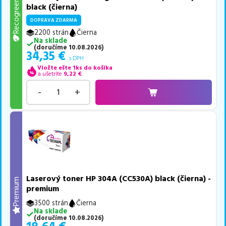
Recogreen
black (čierna)
DOPRAVA ZDARMA
2200 strán
Čierna
Na sklade
(
doručíme
10.08.2026
)
34,35
€
s DPH
Vložte ešte 1ks do košíka
a ušetríte
9,22
€
-
+
Laserový toner HP 304A (CC530A) black (čierna) -
Premium
premium
3500 strán
Čierna
Na sklade
(
doručíme
10.08.2026
)