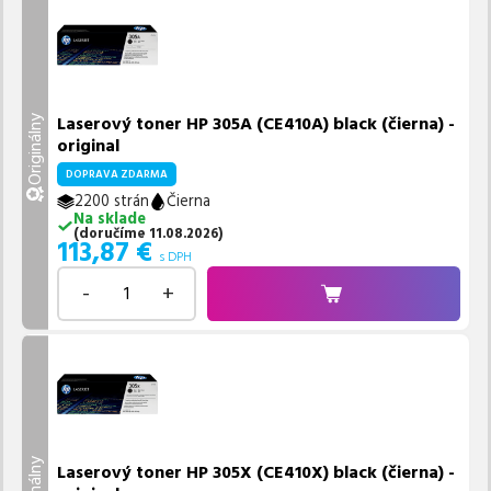
Laserový toner HP 305A (CE410A) black (čierna) -
Originálny
original
DOPRAVA ZDARMA
2200 strán
Čierna
Na sklade
(
doručíme
11.08.2026
)
113,87
€
s DPH
-
+
Laserový toner HP 305X (CE410X) black (čierna) -