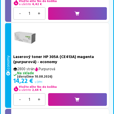
Vložte ešte 1ks do košíka
a ušetríte
4,42
€
-
+
Laserový toner HP 305A (CE413A) magenta
Economy
(purpurová) - economy
2800 strán
Purpurová
Na sklade
(
doručíme
10.08.2026
)
14,22
€
s DPH
Vložte ešte 1ks do košíka
a ušetríte
2,64
€
-
+