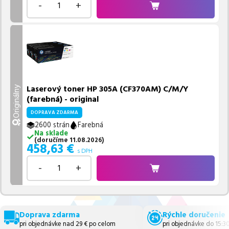
-
+
Laserový toner HP 305A (CF370AM) C/M/Y
Originálny
(farebná) - original
DOPRAVA ZDARMA
2600 strán
Farebná
Na sklade
(
doručíme
11.08.2026
)
458,63
€
s DPH
-
+
Doprava zdarma
Rýchle doručenie
pri objednávke nad 29 € po celom
pri objednávke do 15:3