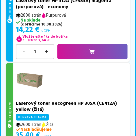
Laserový toner HP 312A (CF383A) magenta
Economy
(purpurová) - economy
2800 strán
Purpurová
Na sklade
(
doručíme
10.08.2026
)
14,22
€
s DPH
Vložte ešte 1ks do košíka
a ušetríte
2,64
€
-
+
Laserový toner Recogreen HP 305A (CE412A)
Recogreen
yellow (žltá)
DOPRAVA ZDARMA
2600 strán
Žltá
Naskladňujeme
35,40
€