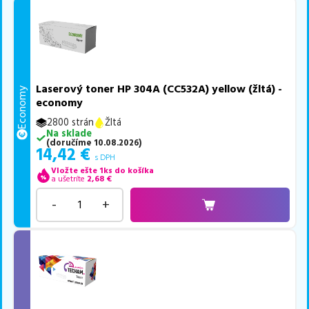
Laserový toner HP 304A (CC532A) yellow (žltá) -
Economy
economy
2800 strán
Žltá
Na sklade
(
doručíme
10.08.2026
)
14,42
€
s DPH
Vložte ešte 1ks do košíka
a ušetríte
2,68
€
-
+