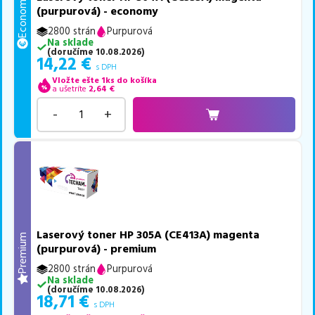
Economy
(purpurová) - economy
2800 strán
Purpurová
Na sklade
(
doručíme
10.08.2026
)
14,22
€
s DPH
Vložte ešte 1ks do košíka
a ušetríte
2,64
€
-
+
Laserový toner HP 305A (CE413A) magenta
Premium
(purpurová) - premium
2800 strán
Purpurová
Na sklade
(
doručíme
10.08.2026
)
18,71
€
s DPH