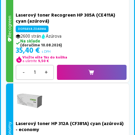
Laserový toner Recogreen HP 305A (CE411A)
Recogreen
cyan (azúrová)
DOPRAVA ZDARMA
2600 strán
Azúrova
Na sklade
(
doručíme
10.08.2026
)
35,40
€
s DPH
Vložte ešte 1ks do košíka
a ušetríte
9,50
€
-
+
Laserový toner HP 312A (CF381A) cyan (azúrová)
Economy
- economy