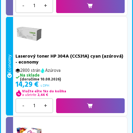
-
+
Laserový toner HP 304A (CC531A) cyan (azúrová)
Economy
- economy
2800 strán
Azúrova
Na sklade
(
doručíme
10.08.2026
)
14,29
€
s DPH
Vložte ešte 1ks do košíka
a ušetríte
2,66
€
-
+