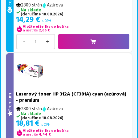
2800 strán
Azúrova
Na sklade
(
doručíme
10.08.2026
)
14,29
€
s DPH
Vložte ešte 1ks do košíka
a ušetríte
2,66
€
-
+
Laserový toner HP 312A (CF381A) cyan (azúrová)
Premium
- premium
2800 strán
Azúrova
Na sklade
(
doručíme
10.08.2026
)
18,81
€
s DPH
Vložte ešte 1ks do košíka
a ušetríte
4,44
€