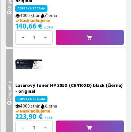
Originálny
original
DOPRAVA ZDARMA
4000 strán
Čierna
Naskladňujeme
140,66
€
s DPH
-
+
Originálny
Laserový toner HP 305X (CE410XD) black (čierna)
- original
DOPRAVA ZDARMA
4000 strán
Čierna
Naskladňujeme
223,90
€
s DPH
-
+