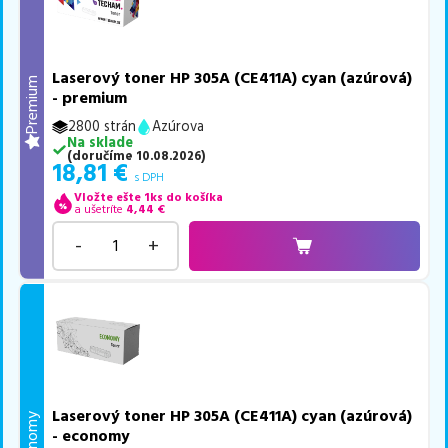
Laserový toner HP 305A (CE411A) cyan (azúrová)
Premium
- premium
2800 strán
Azúrova
Na sklade
(
doručíme
10.08.2026
)
18,81
€
s DPH
Vložte ešte 1ks do košíka
a ušetríte
4,44
€
-
+
Laserový toner HP 305A (CE411A) cyan (azúrová)
Economy
- economy