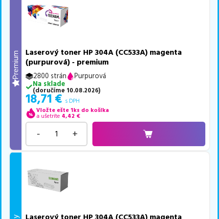
Laserový toner HP 304A (CC533A) magenta
Premium
(purpurová) - premium
2800 strán
Purpurová
Na sklade
(
doručíme
10.08.2026
)
18,71
€
s DPH
Vložte ešte 1ks do košíka
a ušetríte
4,42
€
-
+
Laserový toner HP 304A (CC533A) magenta