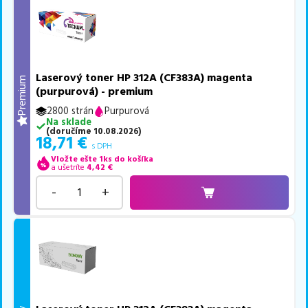
Laserový toner HP 312A (CF383A) magenta
Premium
(purpurová) - premium
2800 strán
Purpurová
Na sklade
(
doručíme
10.08.2026
)
18,71
€
s DPH
Vložte ešte 1ks do košíka
a ušetríte
4,42
€
-
+