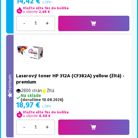
14,42
€
s DPH
Vložte ešte 1ks do košíka
a ušetríte
2,68
€
-
+
Laserový toner HP 312A (CF382A) yellow (žltá) -
Premium
premium
2800 strán
Žltá
Na sklade
(
doručíme
10.08.2026
)
18,97
€
s DPH
Vložte ešte 1ks do košíka
a ušetríte
4,48
€
-
+