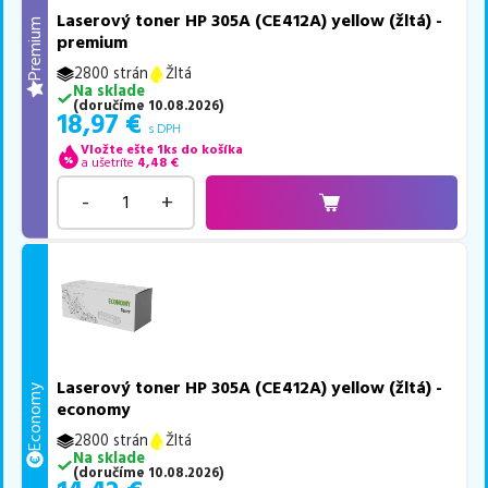
Laserový toner HP 305A (CE412A) yellow (žltá) -
Premium
premium
2800 strán
Žltá
Na sklade
(
doručíme
10.08.2026
)
18,97
€
s DPH
Vložte ešte 1ks do košíka
a ušetríte
4,48
€
-
+
Laserový toner HP 305A (CE412A) yellow (žltá) -
Economy
economy
2800 strán
Žltá
Na sklade
(
doručíme
10.08.2026
)