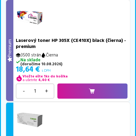
Laserový toner HP 305X (CE410X) black (čierna) -
Premium
premium
3500 strán
Čierna
Na sklade
(
doručíme
10.08.2026
)
18,64
€
s DPH
Vložte ešte 1ks do košíka
a ušetríte
4,40
€
-
+