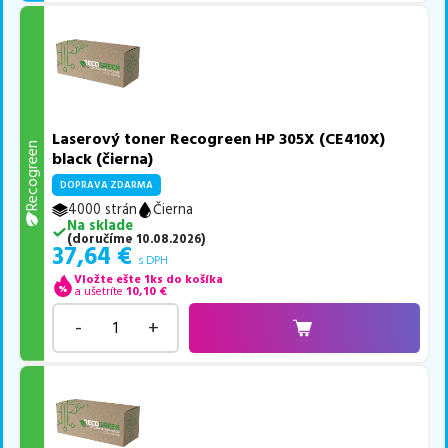
Laserový toner Recogreen HP 305X (CE410X)
Recogreen
black (čierna)
DOPRAVA ZDARMA
4000 strán
Čierna
Na sklade
(
doručíme
10.08.2026
)
37,64
€
s DPH
Vložte ešte 1ks do košíka
a ušetríte
10,10
€
-
+