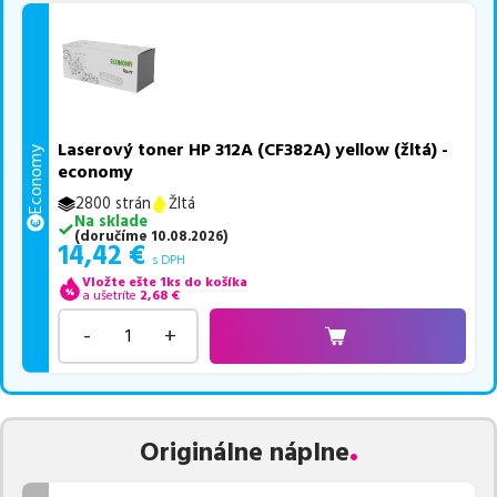
Laserový toner HP 312A (CF382A) yellow (žltá) -
Economy
economy
2800 strán
Žltá
Na sklade
(
doručíme
10.08.2026
)
14,42
€
s DPH
Vložte ešte 1ks do košíka
a ušetríte
2,68
€
-
+
Originálne náplne