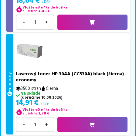
18,64
€
s DPH
Vložte ešte 1ks do košíka
a ušetríte
4,40
€
-
+
Laserový toner HP 304A (CC530A) black (čierna) -
Economy
economy
3500 strán
Čierna
Na sklade
(
doručíme
10.08.2026
)
14,91
€
s DPH
Vložte ešte 1ks do košíka
a ušetríte
2,78
€
-
+