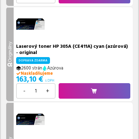
Originálny
Laserový toner HP 305A (CE411A) cyan (azúrová)
- original
DOPRAVA ZDARMA
2600 strán
Azúrova
Naskladňujeme
163,10
€
s DPH
-
+