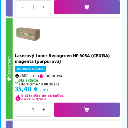
-
+
Laserový toner Recogreen HP 305A (CE413A)
Recogreen
magenta (purpurová)
DOPRAVA ZDARMA
2600 strán
Purpurová
Na sklade
(
doručíme
10.08.2026
)
35,40
€
s DPH
Vložte ešte 1ks do košíka
a ušetríte
9,50
€
-
+