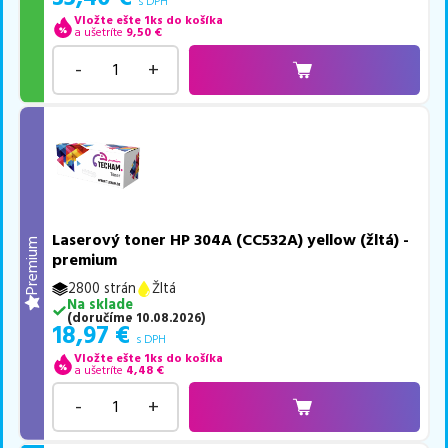
s DPH
Vložte ešte 1ks do košíka
a ušetríte
9,50
€
-
+
Laserový toner HP 304A (CC532A) yellow (žltá) -
Premium
premium
2800 strán
Žltá
Na sklade
(
doručíme
10.08.2026
)
18,97
€
s DPH
Vložte ešte 1ks do košíka
a ušetríte
4,48
€
-
+