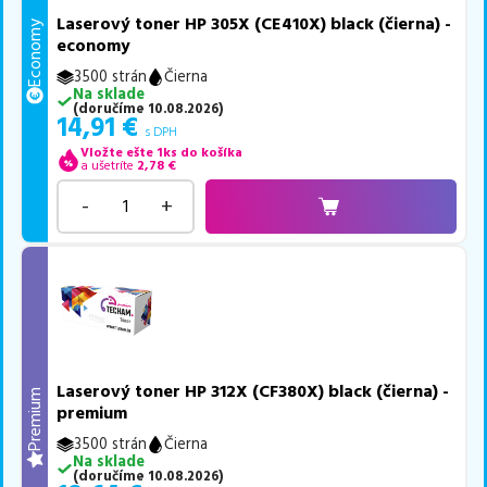
Laserový toner HP 305X (CE410X) black (čierna) -
Economy
economy
3500 strán
Čierna
Na sklade
(
doručíme
10.08.2026
)
14,91
€
s DPH
Vložte ešte 1ks do košíka
a ušetríte
2,78
€
-
+
Laserový toner HP 312X (CF380X) black (čierna) -
Premium
premium
3500 strán
Čierna
Na sklade
(
doručíme
10.08.2026
)