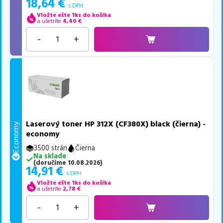
18,64
€
s DPH
Vložte ešte 1ks do košíka
a ušetríte
4,40
€
-
+
Laserový toner HP 312X (CF380X) black (čierna) -
Economy
economy
3500 strán
Čierna
Na sklade
(
doručíme
10.08.2026
)
14,91
€
s DPH
Vložte ešte 1ks do košíka
a ušetríte
2,78
€
-
+