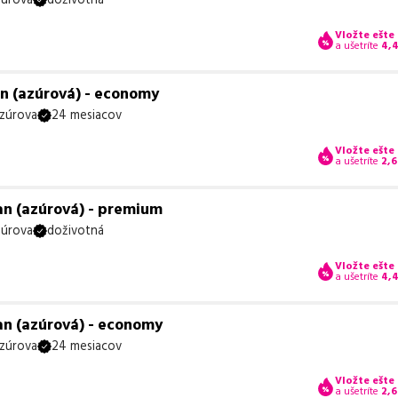
Vložte ešte
a ušetríte
4,
an (azúrová) - economy
zúrova
24 mesiacov
Vložte ešte
a ušetríte
2,6
an (azúrová) - premium
úrova
doživotná
Vložte ešte
a ušetríte
4,
an (azúrová) - economy
zúrova
24 mesiacov
Vložte ešte
a ušetríte
2,6