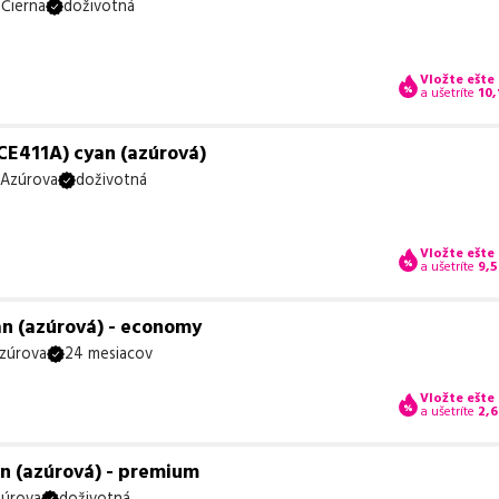
Čierna
doživotná
Vložte ešte
a ušetríte
10,
CE411A) cyan (azúrová)
Azúrova
doživotná
Vložte ešte
a ušetríte
9,5
an (azúrová) - economy
zúrova
24 mesiacov
Vložte ešte
a ušetríte
2,6
an (azúrová) - premium
úrova
doživotná