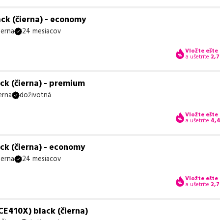
ck (čierna) - economy
ierna
24 mesiacov
Vložte ešte
a ušetríte
2,7
ck (čierna) - premium
erna
doživotná
Vložte ešte
a ušetríte
4,
ck (čierna) - economy
ierna
24 mesiacov
Vložte ešte
a ušetríte
2,7
CE410X) black (čierna)