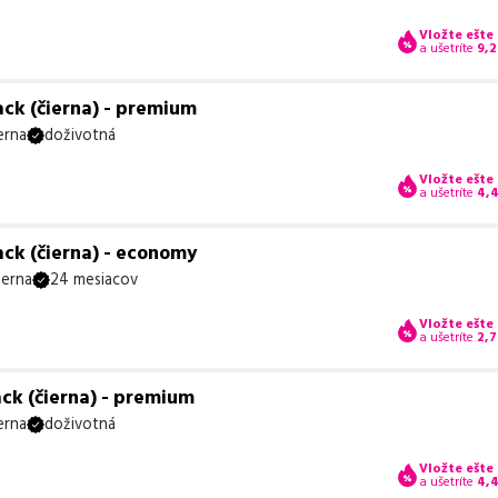
Vložte ešte
a ušetríte
9,2
ck (čierna) - premium
erna
doživotná
Vložte ešte
a ušetríte
4,
ck (čierna) - economy
ierna
24 mesiacov
Vložte ešte
a ušetríte
2,7
ck (čierna) - premium
erna
doživotná
Vložte ešte
a ušetríte
4,