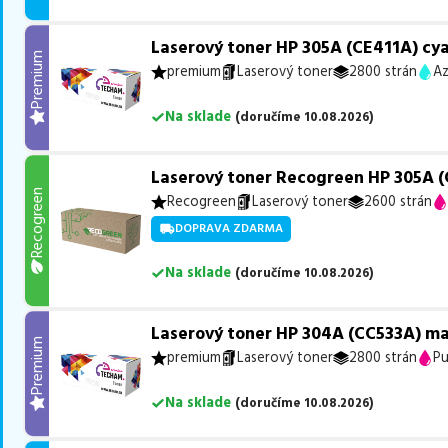
Laserový toner HP 305A (CE411A) cy
Premium
premium
Laserový toner
2800 strán
Az
Na sklade
(
doručíme
10.08.2026
)
Laserový toner Recogreen HP 305A 
Recogreen
Recogreen
Laserový toner
2600 strán
DOPRAVA ZDARMA
Na sklade
(
doručíme
10.08.2026
)
Laserový toner HP 304A (CC533A) m
Premium
premium
Laserový toner
2800 strán
Pu
Na sklade
(
doručíme
10.08.2026
)