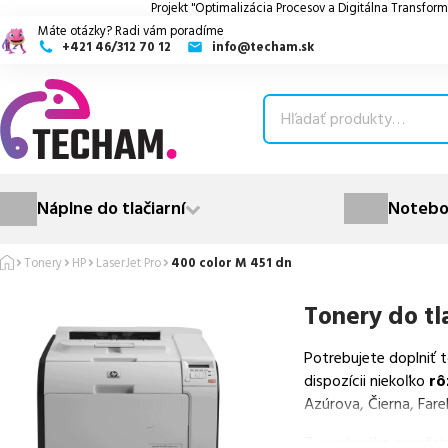
Projekt "Optimalizácia Procesov a Digitálna Transform
Máte otázky? Radi vám poradíme
+421 46/312 70 12
info@techam.sk
ubmenu
ubmenu
ubmenu
Náplne do tlačiarní
Notebo
ubmenu
Tonery
HP
LaserJet Pro
400 color M 451 dn
ubmenu
Tonery do tl
Potrebujete doplniť 
dispozícii niekoľko
rô
Azúrova, Čierna, Fare
Z uvedeného množst