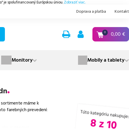
.o" je spolufinancovaný Európskou úniou.
Zobraziť viac.
Doprava a platba
Kontakt
0,00
€
0
Monitory
Mobily a tablety
 dn
 sortimente máme k
hto farebných prevedení:
 ako aj
cenovo