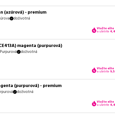
an (azúrová) - premium
úrova
doživotná
Vložte ešte
a ušetríte
4,
(CE413A) magenta (purpurová)
Purpurová
doživotná
Vložte ešte
a ušetríte
9,5
agenta (purpurová) - premium
rpurová
doživotná
Vložte ešte
a ušetríte
4,