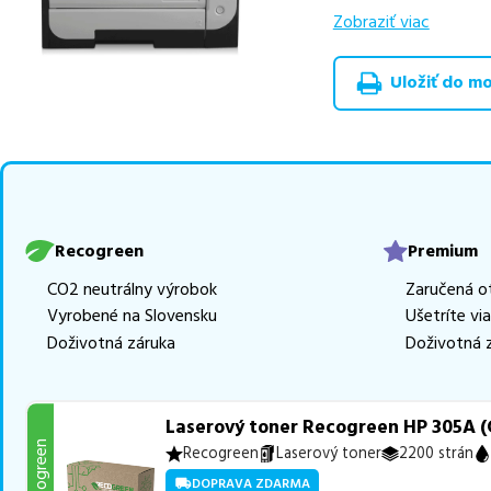
výhodnejšie alterna
Zobraziť viac
v rôznych triedach
rada RECOGREEN
v
Uložiť do moj
Celá táto certifikov
produkt
u nás nájde
Vieme, že pri nákupe
produkty, aby boli 
tonerov,
z toho je
3
Recogreen
Premium
Ak si pri výbere nie s
CO2 neutrálny výrobok
Zaručená o
môžete sa na nás ked
Vyrobené na Slovensku
Ušetríte vi
najlepšie riešenie.
Doživotná záruka
Doživotná 
Laserový toner Recogreen HP 305A (
Recogreen
Recogreen
Laserový toner
2200 strán
DOPRAVA ZDARMA