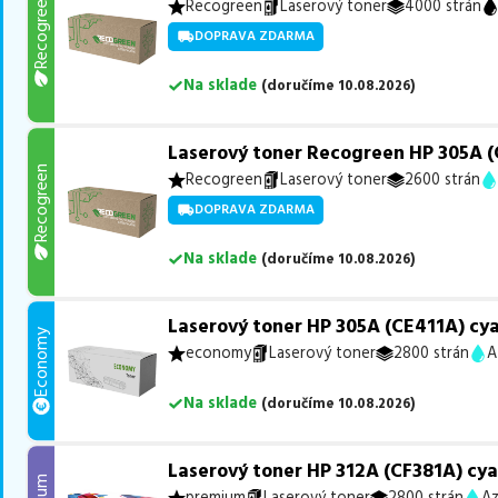
Recogreen
Recogreen
Laserový toner
4000 strán
DOPRAVA ZDARMA
Na sklade
(
doručíme
10.08.2026
)
Laserový toner Recogreen HP 305A (
Recogreen
Recogreen
Laserový toner
2600 strán
DOPRAVA ZDARMA
Na sklade
(
doručíme
10.08.2026
)
Laserový toner HP 305A (CE411A) cy
Economy
economy
Laserový toner
2800 strán
A
Na sklade
(
doručíme
10.08.2026
)
Laserový toner HP 312A (CF381A) cy
premium
Laserový toner
2800 strán
Az