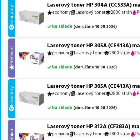
Laserový toner HP 304A (CC533A) m
Economy
economy
Laserový toner
2800 strán
P
Na sklade
(
doručíme
10.08.2026
)
Laserový toner HP 305A (CE413A) m
Premium
premium
Laserový toner
2800 strán
Pu
Na sklade
(
doručíme
10.08.2026
)
Laserový toner HP 305A (CE413A) m
Economy
economy
Laserový toner
2800 strán
P
Na sklade
(
doručíme
10.08.2026
)
Laserový toner HP 312A (CF383A) ma
Premium
premium
Laserový toner
2800 strán
Pu