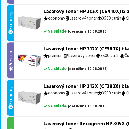
Laserový toner HP 305X (CE410X) bla
Economy
economy
Laserový toner
3500 strán
Č
Na sklade
(
doručíme
10.08.2026
)
Laserový toner HP 312X (CF380X) bla
Premium
premium
Laserový toner
3500 strán
Či
Na sklade
(
doručíme
10.08.2026
)
Laserový toner HP 312X (CF380X) bla
Economy
economy
Laserový toner
3500 strán
Č
Na sklade
(
doručíme
10.08.2026
)
Laserový toner Recogreen HP 305X (