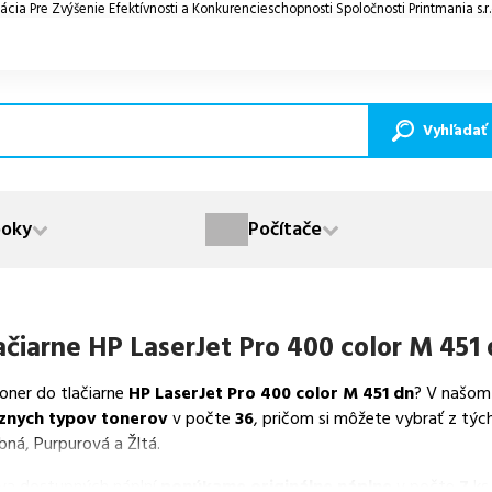
ácia Pre Zvýšenie Efektívnosti a Konkurencieschopnosti Spoločnosti Printmania s.r
Vyhľadať
oky
Počítače
ačiarne
HP LaserJet Pro 400 color M 451
toner do tlačiarne
HP LaserJet Pro 400 color M 451 dn
? V našom
znych typov tonerov
v počte
36
, pričom si môžete vybrať z týc
bná, Purpurová a Žltá.
va dostupných náplní
ponúkame originálne náplne
v počte
7
ks,