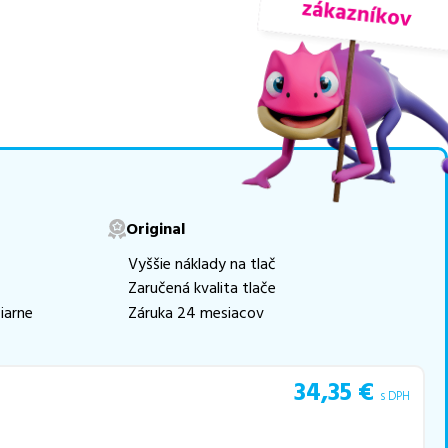
nuky sú
overené náhrady
logicky renovovaná
movú tlač.
Najlacnejší
e naskladňovať
v ponuke 36 ks
Original
e akékoľvek ďalšie otázky,
Vyššie náklady na tlač
 pomohli vybrať to
Zaručená kvalita tlače
iarne
Záruka 24 mesiacov
34,35
€
s DPH