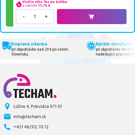
Vložte ešte 1ks do košíka
a ušetríte
11,76
€
-
+
Doprava zdarma
Rýchle doručenie
pri objednávke nad 29 € po celom
pri objednávke do 15:3
Slovensku.
nasledujúci pracovný d
Lúčna 4, Prievidza 971 01
info@techam.sk
+421 46/312 70 12