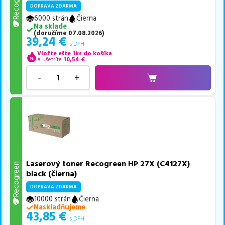
Recogreen
DOPRAVA ZDARMA
6000 strán
Čierna
Na sklade
(
doručíme
07.08.2026
)
39,24
€
s DPH
Vložte ešte 1ks do košíka
a ušetríte
10,54
€
-
+
Laserový toner Recogreen HP 27X (C4127X)
Recogreen
black (čierna)
DOPRAVA ZDARMA
10000 strán
Čierna
Naskladňujeme
43,85
€
s DPH