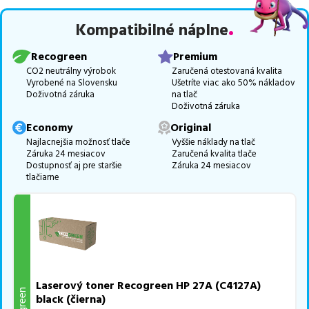
Celá táto certifikovaná ponuka, spĺňajúca normy ISO 9001 a 14001,
Kompatibilné náplne
zaručuje bezproblémovú tlač.
Najlacnejší produkt
u nás nájdete
už od
39,24
€
.
Recogreen
Premium
Vieme, že pri nákupe zohráva dôležitú úlohu aj dostupnosť. Preto
CO2 neutrálny výrobok
Zaručená otestovaná kvalita
Vyrobené na Slovensku
Ušetríte viac ako 50% nákladov
sa snažíme
pravidelne naskladňovať produkty, aby boli ihneď k
Doživotná záruka
na tlač
dispozícii na odoslanie.
Aktuálne máme k tejto tlačiarni
v
Doživotná záruka
ponuke 2 ks tonerov,
z toho je
1 z nich ihneď k expedícii.
Economy
Original
Ak si pri výbere nie ste istí, ktoré riešenie je pre vaše potreby
Najlacnejšia možnosť tlače
Vyššie náklady na tlač
Záruka 24 mesiacov
Zaručená kvalita tlače
najvhodnejšie, alebo máte akékoľvek ďalšie otázky, môžete sa na
Dostupnosť aj pre staršie
Záruka 24 mesiacov
nás kedykoľvek obrátiť e-mailom alebo telefonicky. Sme tu, aby
tlačiarne
sme vám pomohli vybrať to najlepšie riešenie.
Laserový toner Recogreen HP 27A (C4127A)
black (čierna)