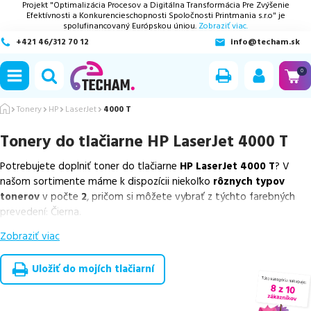
Projekt "Optimalizácia Procesov a Digitálna Transformácia Pre Zvýšenie
Efektívnosti a Konkurencieschopnosti Spoločnosti Printmania s.r.o" je
spolufinancovaný Európskou úniou.
Zobraziť viac.
+421 46/312 70 12
info@techam.sk
ubmenu
0
ubmenu
Tonery
HP
LaserJet
4000 T
Tonery do tlačiarne
HP LaserJet 4000 T
ubmenu
Potrebujete doplniť toner do tlačiarne
HP LaserJet 4000 T
? V
ubmenu
našom sortimente máme k dispozícii niekoľko
rôznych typov
tonerov
v počte
2
, pričom si môžete vybrať z týchto farebných
ubmenu
prevedení: Čierna.
Zobraziť viac
Z uvedeného množstva dostupných náplní
ponúkame cenovo
výhodnejšie alternatívy, ktoré plne zachovávajú kvalitu tlače
.
Súčasťou tejto ponuky sú
overené náhrady v rôznych triedach
,
Uložiť do mojích tlačiarní
medzi ktoré patrí
ekologicky renovovaná rada RECOGREEN
v
počte
2
ks.