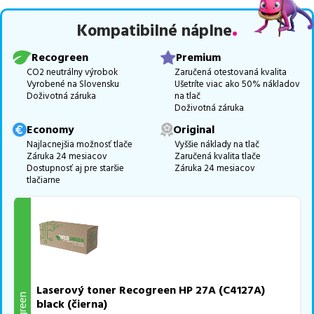
Celá táto certifikovaná ponuka, spĺňajúca normy ISO 9001 a 14001,
Kompatibilné náplne
zaručuje bezproblémovú tlač.
Najlacnejší produkt
u nás nájdete
už od
39,24
€
.
Recogreen
Premium
Vieme, že pri nákupe zohráva dôležitú úlohu aj dostupnosť. Preto
CO2 neutrálny výrobok
Zaručená otestovaná kvalita
Vyrobené na Slovensku
Ušetríte viac ako 50% nákladov
sa snažíme
pravidelne naskladňovať produkty, aby boli ihneď k
Doživotná záruka
na tlač
dispozícii na odoslanie.
Aktuálne máme k tejto tlačiarni
v
Doživotná záruka
ponuke 2 ks tonerov,
z toho je
2 z nich ihneď k expedícii.
Economy
Original
Ak si pri výbere nie ste istí, ktoré riešenie je pre vaše potreby
Najlacnejšia možnosť tlače
Vyššie náklady na tlač
Záruka 24 mesiacov
Zaručená kvalita tlače
najvhodnejšie, alebo máte akékoľvek ďalšie otázky, môžete sa na
Dostupnosť aj pre staršie
Záruka 24 mesiacov
nás kedykoľvek obrátiť e-mailom alebo telefonicky. Sme tu, aby
tlačiarne
sme vám pomohli vybrať to najlepšie riešenie.
Laserový toner Recogreen HP 27A (C4127A)
black (čierna)