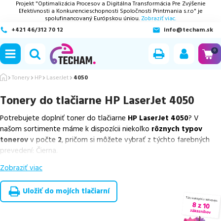
Projekt "Optimalizácia Procesov a Digitálna Transformácia Pre Zvýšenie
Efektívnosti a Konkurencieschopnosti Spoločnosti Printmania s.r.o" je
spolufinancovaný Európskou úniou.
Zobraziť viac.
+421 46/312 70 12
info@techam.sk
ubmenu
0
ubmenu
Tonery
HP
LaserJet
4050
Tonery do tlačiarne
HP LaserJet 4050
ubmenu
Potrebujete doplniť toner do tlačiarne
HP LaserJet 4050
? V
ubmenu
našom sortimente máme k dispozícii niekoľko
rôznych typov
tonerov
v počte
2
, pričom si môžete vybrať z týchto farebných
ubmenu
prevedení: Čierna.
Zobraziť viac
Z uvedeného množstva dostupných náplní
ponúkame cenovo
výhodnejšie alternatívy, ktoré plne zachovávajú kvalitu tlače
.
Súčasťou tejto ponuky sú
overené náhrady v rôznych triedach
,
Uložiť do mojích tlačiarní
medzi ktoré patrí
ekologicky renovovaná rada RECOGREEN
v
počte
2
ks.