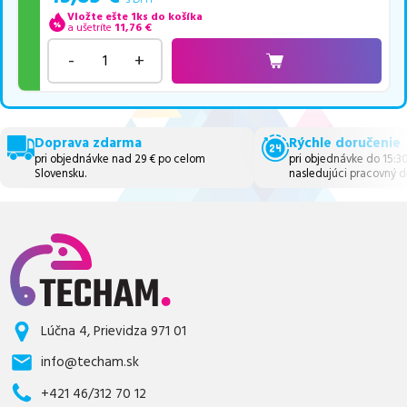
Vložte ešte 1ks do košíka
a ušetríte
11,76
€
-
+
Doprava zdarma
Rýchle doručenie
pri objednávke nad 29 € po celom
pri objednávke do 15:3
Slovensku.
nasledujúci pracovný d
Lúčna 4, Prievidza 971 01
info@techam.sk
+421 46/312 70 12