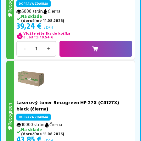
Recogreen
DOPRAVA ZDARMA
6000 strán
Čierna
Na sklade
(
doručíme
11.08.2026
)
39,24
€
s DPH
Vložte ešte 1ks do košíka
a ušetríte
10,54
€
-
+
Laserový toner Recogreen HP 27X (C4127X)
Recogreen
black (čierna)
DOPRAVA ZDARMA
10000 strán
Čierna
Na sklade
(
doručíme
11.08.2026
)
43,85
€
s DPH