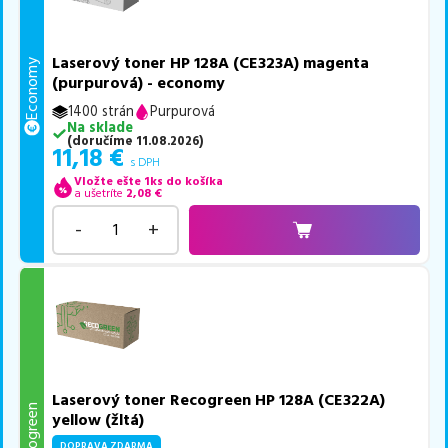
Laserový toner HP 128A (CE323A) magenta
Economy
(purpurová) - economy
1400 strán
Purpurová
Na sklade
(
doručíme
11.08.2026
)
11,18
€
s DPH
Vložte ešte 1ks do košíka
a ušetríte
2,08
€
-
+
Laserový toner Recogreen HP 128A (CE322A)
Recogreen
yellow (žltá)
DOPRAVA ZDARMA