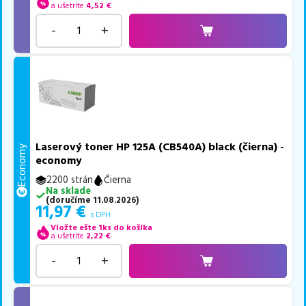
a ušetríte
4,52
€
-
+
Laserový toner HP 125A (CB540A) black (čierna) -
Economy
economy
2200 strán
Čierna
Na sklade
(
doručíme
11.08.2026
)
11,97
€
s DPH
Vložte ešte 1ks do košíka
a ušetríte
2,22
€
-
+