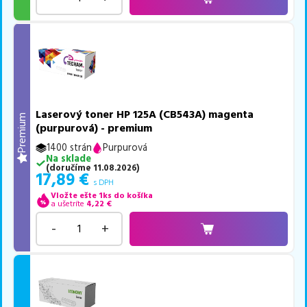
Laserový toner HP 125A (CB543A) magenta
Premium
(purpurová) - premium
1400 strán
Purpurová
Na sklade
(
doručíme
11.08.2026
)
17,89
€
s DPH
Vložte ešte 1ks do košíka
a ušetríte
4,22
€
-
+