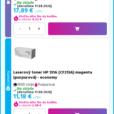
Na sklade
(
doručíme
11.08.2026
)
17,89
€
s DPH
Vložte ešte 1ks do košíka
a ušetríte
4,22
€
-
+
Laserový toner HP 131A (CF213A) magenta
Economy
(purpurová) - economy
1400 strán
Purpurová
Na sklade
(
doručíme
11.08.2026
)
11,18
€
s DPH
Vložte ešte 1ks do košíka
a ušetríte
2,08
€