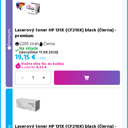
Laserový toner HP 131X (CF210X) black (čierna) -
Premium
premium
2200 strán
Čierna
Na sklade
(
doručíme
11.08.2026
)
19,15
€
s DPH
Vložte ešte 1ks do košíka
a ušetríte
4,52
€
-
+
Laserový toner HP 131X (CF210X) black (čierna) -