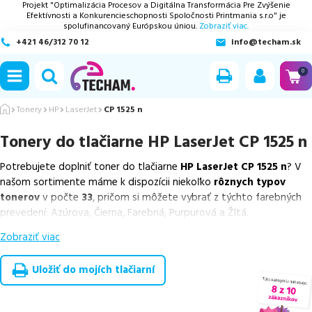
Projekt "Optimalizácia Procesov a Digitálna Transformácia Pre Zvýšenie
Efektívnosti a Konkurencieschopnosti Spoločnosti Printmania s.r.o" je
spolufinancovaný Európskou úniou.
Zobraziť viac.
+421 46/312 70 12
info@techam.sk
ubmenu
0
ubmenu
Tonery
HP
LaserJet
CP 1525 n
Tonery do tlačiarne
HP LaserJet CP 1525 n
ubmenu
Potrebujete doplniť toner do tlačiarne
HP LaserJet CP 1525 n
? V
ubmenu
našom sortimente máme k dispozícii niekoľko
rôznych typov
tonerov
v počte
33
, pričom si môžete vybrať z týchto farebných
ubmenu
prevedení: Azúrova, Čierna, Farebná, Purpurová a Žltá.
Zobraziť viac
Z uvedeného množstva dostupných náplní
ponúkame originálne
náplne
v počte
5
ks, ako aj
cenovo výhodnejšie alternatívy,
ktoré plne zachovávajú kvalitu tlače
. Súčasťou tejto ponuky sú
Uložiť do mojích tlačiarní
overené náhrady v rôznych triedach
, medzi ktoré patrí
špičková
trieda PREMIUM
v počte
12
ks,
ekologicky renovovaná rada