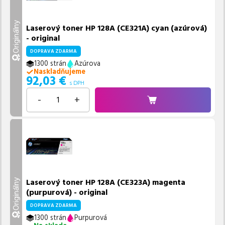
Originálny
Laserový toner HP 128A (CE321A) cyan (azúrová)
- original
DOPRAVA ZDARMA
1300 strán
Azúrova
Naskladňujeme
92,03
€
s DPH
-
+
Laserový toner HP 128A (CE323A) magenta
Originálny
(purpurová) - original
DOPRAVA ZDARMA
1300 strán
Purpurová