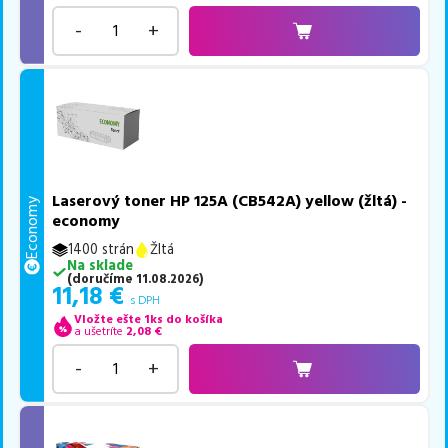
-
+
Laserový toner HP 125A (CB542A) yellow (žltá) -
Economy
economy
1400 strán
Žltá
Na sklade
(
doručíme
11.08.2026
)
11,18
€
s DPH
Vložte ešte 1ks do košíka
a ušetríte
2,08
€
-
+