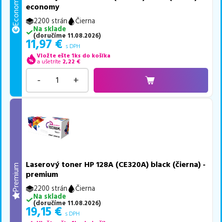
Economy
economy
2200 strán
Čierna
Na sklade
(
doručíme
11.08.2026
)
11,97
€
s DPH
Vložte ešte 1ks do košíka
a ušetríte
2,22
€
-
+
Laserový toner HP 128A (CE320A) black (čierna) -
Premium
premium
2200 strán
Čierna
Na sklade
(
doručíme
11.08.2026
)
19,15
€
s DPH