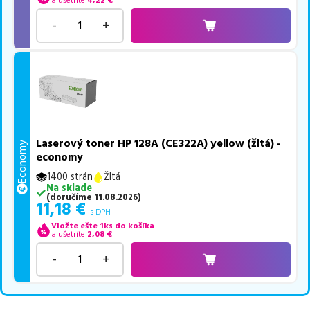
a ušetríte
4,22
€
-
+
Laserový toner HP 128A (CE322A) yellow (žltá) -
Economy
economy
1400 strán
Žltá
Na sklade
(
doručíme
11.08.2026
)
11,18
€
s DPH
Vložte ešte 1ks do košíka
a ušetríte
2,08
€
-
+