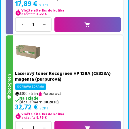
17,89
€
s DPH
Vložte ešte 1ks do košíka
a ušetríte
4,22
€
-
+
Laserový toner Recogreen HP 128A (CE323A)
Recogreen
magenta (purpurová)
DOPRAVA ZDARMA
1300 strán
Purpurová
Na sklade
(
doručíme
11.08.2026
)
32,72
€
s DPH
Vložte ešte 1ks do košíka
a ušetríte
8,78
€
-
+