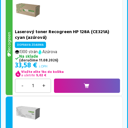
Laserový toner Recogreen HP 128A (CE321A)
Recogreen
cyan (azúrová)
DOPRAVA ZDARMA
1300 strán
Azúrova
Na sklade
(
doručíme
11.08.2026
)
33,58
€
s DPH
Vložte ešte 1ks do košíka
a ušetríte
9,02
€
-
+