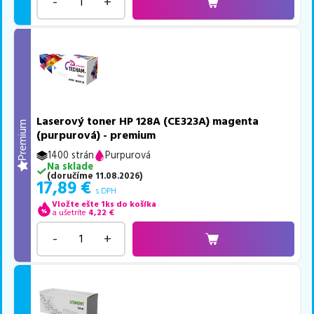
-
+
Laserový toner HP 128A (CE323A) magenta
Premium
(purpurová) - premium
1400 strán
Purpurová
Na sklade
(
doručíme
11.08.2026
)
17,89
€
s DPH
Vložte ešte 1ks do košíka
a ušetríte
4,22
€
-
+