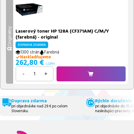
Originálny
Laserový toner HP 128A (CF371AM) C/M/Y
(farebná) - original
DOPRAVA ZDARMA
1300 strán
Farebná
Naskladňujeme
262,80
€
s DPH
-
+
Doprava zdarma
Rýchle doručenie
pri objednávke nad 29 € po celom
pri objednávke do 15:3
Slovensku.
nasledujúci pracovný d