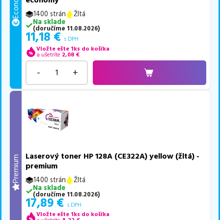
Economy
economy
1400 strán
Žltá
Na sklade
(
doručíme
11.08.2026
)
11,18
€
s DPH
Vložte ešte 1ks do košíka
a ušetríte
2,08
€
-
+
Laserový toner HP 128A (CE322A) yellow (žltá) -
Premium
premium
1400 strán
Žltá
Na sklade
(
doručíme
11.08.2026
)
17,89
€
s DPH
Vložte ešte 1ks do košíka