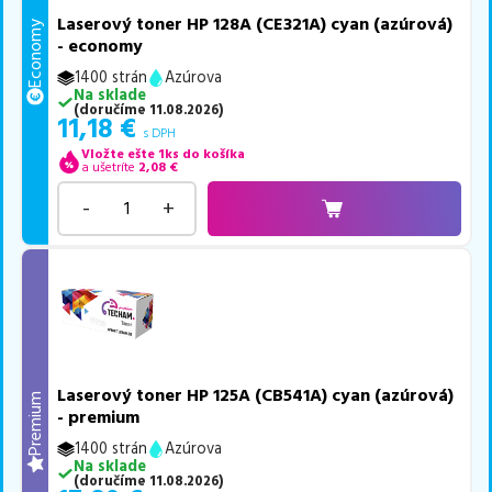
Laserový toner HP 128A (CE321A) cyan (azúrová)
Economy
- economy
1400 strán
Azúrova
Na sklade
(
doručíme
11.08.2026
)
11,18
€
s DPH
Vložte ešte 1ks do košíka
a ušetríte
2,08
€
-
+
Laserový toner HP 125A (CB541A) cyan (azúrová)
Premium
- premium
1400 strán
Azúrova
Na sklade
(
doručíme
11.08.2026
)