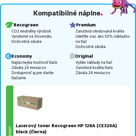
RECOGREEN
v počte
4
ks a
najlacnejšia verzia ECONOMY
v
počte
12
ks.
Kompatibilné náplne
Celá táto certifikovaná ponuka, spĺňajúca normy ISO 9001 a 14001,
Recogreen
Premium
zaručuje bezproblémovú tlač.
Najlacnejší produkt
u nás nájdete
CO2 neutrálny výrobok
Zaručená otestovaná kvalita
už od
11,18
€
.
Vyrobené na Slovensku
Ušetríte viac ako 50% nákladov
Doživotná záruka
na tlač
Vieme, že pri nákupe zohráva dôležitú úlohu aj dostupnosť. Preto
Doživotná záruka
sa snažíme
pravidelne naskladňovať produkty, aby boli ihneď k
Economy
Original
dispozícii na odoslanie.
Aktuálne máme k tejto tlačiarni
v
Najlacnejšia možnosť tlače
Vyššie náklady na tlač
ponuke 33 ks tonerov,
z toho je
31 z nich ihneď k expedícii.
Záruka 24 mesiacov
Zaručená kvalita tlače
Dostupnosť aj pre staršie
Záruka 24 mesiacov
Ak si pri výbere nie ste istí, ktoré riešenie je pre vaše potreby
tlačiarne
najvhodnejšie, alebo máte akékoľvek ďalšie otázky, môžete sa na
nás kedykoľvek obrátiť e-mailom alebo telefonicky. Sme tu, aby
sme vám pomohli vybrať to najlepšie riešenie.
Laserový toner Recogreen HP 128A (CE320A)
black (čierna)