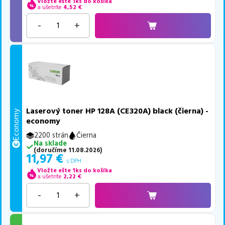
Vložte ešte 1ks do košíka
a ušetríte
4,52
€
-
+
Laserový toner HP 128A (CE320A) black (čierna) -
Economy
economy
2200 strán
Čierna
Na sklade
(
doručíme
11.08.2026
)
11,97
€
s DPH
Vložte ešte 1ks do košíka
a ušetríte
2,22
€
-
+