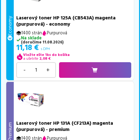
Laserový toner HP 125A (CB543A) magenta
Economy
(purpurová) - economy
1400 strán
Purpurová
Na sklade
(
doručíme
11.08.2026
)
11,18
€
s DPH
Vložte ešte 1ks do košíka
a ušetríte
2,08
€
-
+
Laserový toner HP 131A (CF213A) magenta
Premium
(purpurová) - premium
1400 strán
Purpurová