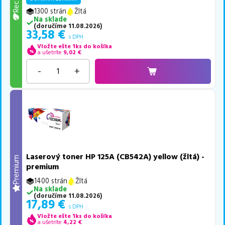
1300 strán
Žltá
Na sklade
(
doručíme
11.08.2026
)
33,58
€
s DPH
Vložte ešte 1ks do košíka
a ušetríte
9,02
€
-
+
Laserový toner HP 125A (CB542A) yellow (žltá) -
Premium
premium
1400 strán
Žltá
Na sklade
(
doručíme
11.08.2026
)
17,89
€
s DPH
Vložte ešte 1ks do košíka
a ušetríte
4,22
€