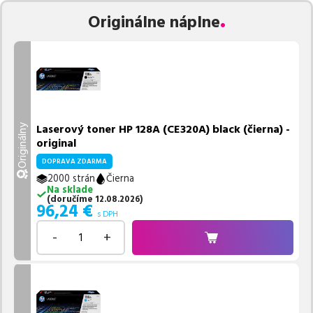
Originálne náplne
Laserový toner HP 128A (CE320A) black (čierna) -
Originálny
original
DOPRAVA ZDARMA
2000 strán
Čierna
Na sklade
(
doručíme
12.08.2026
)
96,24
€
s DPH
-
+