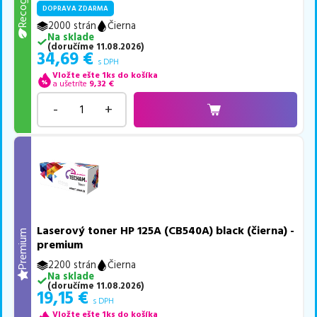
Recogreen
DOPRAVA ZDARMA
2000 strán
Čierna
Na sklade
(
doručíme
11.08.2026
)
34,69
€
s DPH
Vložte ešte 1ks do košíka
a ušetríte
9,32
€
-
+
Laserový toner HP 125A (CB540A) black (čierna) -
Premium
premium
2200 strán
Čierna
Na sklade
(
doručíme
11.08.2026
)
19,15
€
s DPH
Vložte ešte 1ks do košíka