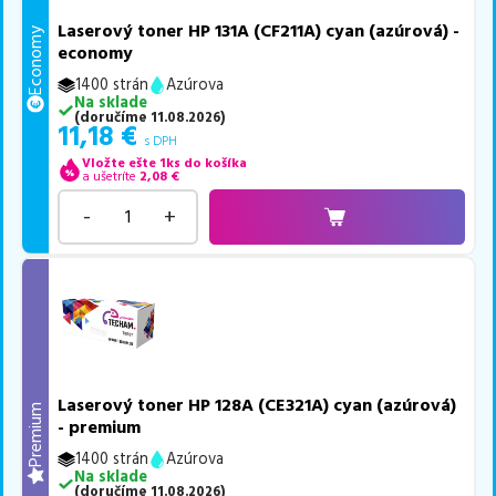
Laserový toner HP 131A (CF211A) cyan (azúrová) -
Economy
economy
1400 strán
Azúrova
Na sklade
(
doručíme
11.08.2026
)
11,18
€
s DPH
Vložte ešte 1ks do košíka
a ušetríte
2,08
€
-
+
Laserový toner HP 128A (CE321A) cyan (azúrová)
Premium
- premium
1400 strán
Azúrova
Na sklade
(
doručíme
11.08.2026
)