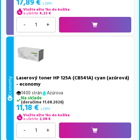
17,89
€
s DPH
Vložte ešte 1ks do košíka
a ušetríte
4,22
€
-
+
Laserový toner HP 125A (CB541A) cyan (azúrová)
Economy
- economy
1400 strán
Azúrova
Na sklade
(
doručíme
11.08.2026
)
11,18
€
s DPH
Vložte ešte 1ks do košíka
a ušetríte
2,08
€
-
+