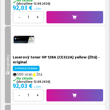
Na sklade
(
doručíme
12.08.2026
)
92,03
€
s DPH
-
+
Laserový toner HP 128A (CE322A) yellow (žltá) -
Originálny
original
DOPRAVA ZDARMA
1300 strán
Žltá
Na sklade
(
doručíme
12.08.2026
)
92,03
€
s DPH
-
+