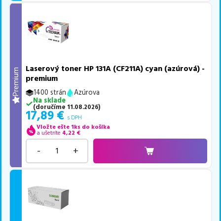
Laserový toner HP 131A (CF211A) cyan (azúrová) -
Premium
premium
1400 strán
Azúrova
Na sklade
(
doručíme
11.08.2026
)
17,89
€
s DPH
Vložte ešte 1ks do košíka
a ušetríte
4,22
€
-
+