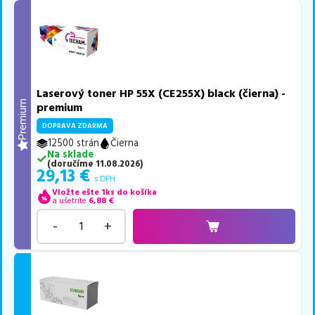
Laserový toner HP 55X (CE255X) black (čierna) -
Premium
premium
DOPRAVA ZDARMA
12500 strán
Čierna
Na sklade
(
doručíme
11.08.2026
)
29,13
€
s DPH
Vložte ešte 1ks do košíka
a ušetríte
6,88
€
-
+