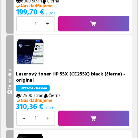
6000 strán
Čierna
Naskladňujeme
199,70
€
s DPH
-
+
Originálny
Laserový toner HP 55X (CE255X) black (čierna) -
original
DOPRAVA ZDARMA
12500 strán
Čierna
Naskladňujeme
310,36
€
s DPH
-
+