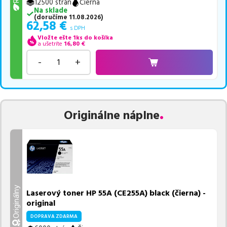
12500 strán
Čierna
Na sklade
(
doručíme
11.08.2026
)
62,58
€
s DPH
Vložte ešte 1ks do košíka
a ušetríte
16,80
€
-
+
Originálne náplne
Originálny
Laserový toner HP 55A (CE255A) black (čierna) -
original
DOPRAVA ZDARMA