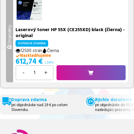
Originálny
Laserový toner HP 55X (CE255XD) black (čierna) -
original
DOPRAVA ZDARMA
12500 strán
Čierna
Naskladňujeme
612,74
€
s DPH
-
+
Doprava zdarma
Rýchle doručenie
pri objednávke nad 29 € po celom
pri objednávke do 15:3
Slovensku.
nasledujúci pracovný d