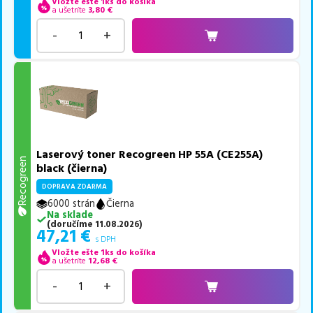
Vložte ešte 1ks do košíka
a ušetríte
3,80
€
-
+
Laserový toner Recogreen HP 55A (CE255A)
Recogreen
black (čierna)
DOPRAVA ZDARMA
6000 strán
Čierna
Na sklade
(
doručíme
11.08.2026
)
47,21
€
s DPH
Vložte ešte 1ks do košíka
a ušetríte
12,68
€
-
+