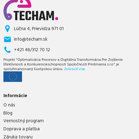
Lúčna 4, Prievidza 971 01
info@techam.sk
+421 46/312 70 12
Projekt "Optimalizácia Procesov a Digitálna Transformácia Pre Zvýšenie
Efektívnosti a Konkurencieschopnosti Spoločnosti Printmania s.r.o" je
spolufinancovaný Európskou úniou.
Zobraziť viac.
Informácie
O nás
Blog
Vernostný program
Doprava a platba
Záruka tovaru