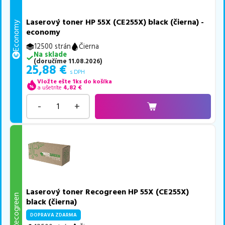
Laserový toner HP 55X (CE255X) black (čierna) -
Economy
economy
12500 strán
Čierna
Na sklade
(
doručíme
11.08.2026
)
25,88
€
s DPH
Vložte ešte 1ks do košíka
a ušetríte
4,82
€
-
+
Laserový toner Recogreen HP 55X (CE255X)
Recogreen
black (čierna)
DOPRAVA ZDARMA