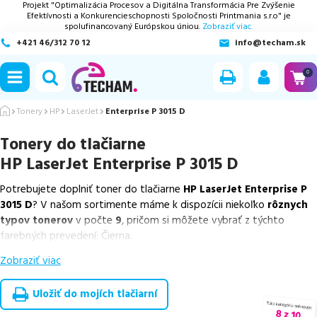
Projekt "Optimalizácia Procesov a Digitálna Transformácia Pre Zvýšenie
Efektívnosti a Konkurencieschopnosti Spoločnosti Printmania s.r.o" je
spolufinancovaný Európskou úniou.
Zobraziť viac.
+421 46/312 70 12
info@techam.sk
ubmenu
0
ubmenu
Tonery
HP
LaserJet
Enterprise P 3015 D
Tonery do tlačiarne
ubmenu
HP LaserJet Enterprise P 3015 D
ubmenu
Potrebujete doplniť toner do tlačiarne
HP LaserJet Enterprise P
3015 D
? V našom sortimente máme k dispozícii niekoľko
rôznych
ubmenu
typov tonerov
v počte
9
, pričom si môžete vybrať z týchto
farebných prevedení: Čierna.
Zobraziť viac
Z uvedeného množstva dostupných náplní
ponúkame originálne
náplne
v počte
3
ks, ako aj
cenovo výhodnejšie alternatívy,
ktoré plne zachovávajú kvalitu tlače
. Súčasťou tejto ponuky sú
Uložiť do mojích tlačiarní
overené náhrady v rôznych triedach
, medzi ktoré patrí
špičková