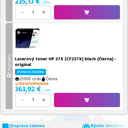
235,13
€
s DPH
-
+
Originálny
Laserový toner HP 37X (CF237X) black (čierna) -
original
DOPRAVA ZDARMA
25000 strán
Čierna
Naskladňujeme
363,92
€
s DPH
-
+
Doprava zdarma
Rýchle doručenie