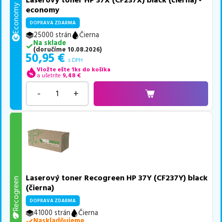
Economy
economy
DOPRAVA ZDARMA
25000 strán
Čierna
Na sklade
(
doručíme
10.08.2026
)
50,95
€
s DPH
Vložte ešte 1ks do košíka
a ušetríte
9,48
€
-
+
Laserový toner Recogreen HP 37Y (CF237Y) black
Recogreen
(čierna)
DOPRAVA ZDARMA
41000 strán
Čierna
Naskladňujeme