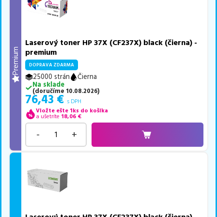
Laserový toner HP 37X (CF237X) black (čierna) -
Premium
premium
DOPRAVA ZDARMA
25000 strán
Čierna
Na sklade
(
doručíme
10.08.2026
)
76,43
€
s DPH
Vložte ešte 1ks do košíka
a ušetríte
18,06
€
-
+
Laserový toner HP 37X (CF237X) black (čierna) -