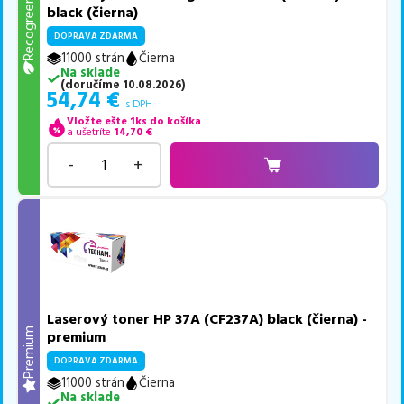
Recogreen
black (čierna)
DOPRAVA ZDARMA
11000 strán
Čierna
Na sklade
(
doručíme
10.08.2026
)
54,74
€
s DPH
Vložte ešte 1ks do košíka
a ušetríte
14,70
€
-
+
Laserový toner HP 37A (CF237A) black (čierna) -
Premium
premium
DOPRAVA ZDARMA
11000 strán
Čierna
Na sklade