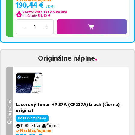
190,44
€
s DPH
Vložte ešte 1ks do košíka
a ušetríte
51,12
€
-
+
Originálne náplne
Originálny
Laserový toner HP 37A (CF237A) black (čierna) -
original
DOPRAVA ZDARMA
11000 strán
Čierna
Naskladňujeme