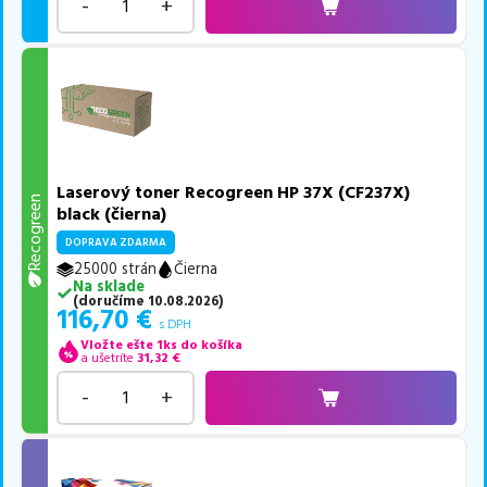
-
+
Laserový toner Recogreen HP 37X (CF237X)
Recogreen
black (čierna)
DOPRAVA ZDARMA
25000 strán
Čierna
Na sklade
(
doručíme
10.08.2026
)
116,70
€
s DPH
Vložte ešte 1ks do košíka
a ušetríte
31,32
€
-
+