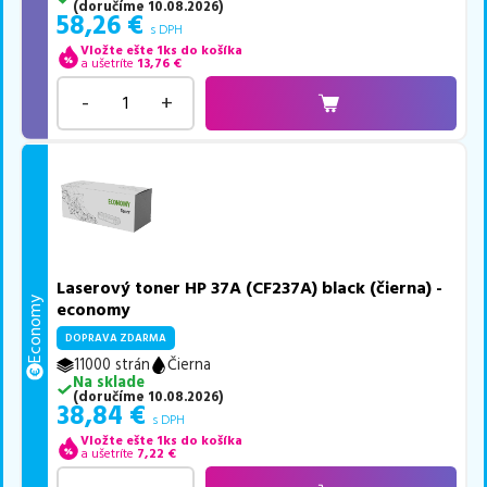
(
doručíme
10.08.2026
)
58,26
€
s DPH
Vložte ešte 1ks do košíka
a ušetríte
13,76
€
-
+
Laserový toner HP 37A (CF237A) black (čierna) -
Economy
economy
DOPRAVA ZDARMA
11000 strán
Čierna
Na sklade
(
doručíme
10.08.2026
)
38,84
€
s DPH
Vložte ešte 1ks do košíka
a ušetríte
7,22
€