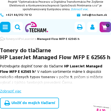
Projekt "Optimalizácia Procesov a Digitálna Transformácia Pre Zvýšenie
Efektívnosti a Konkurencieschopnosti Spoločnosti Printmania s.r.o" je
spolufinancovaný Európskou úniou.
Zobraziť viac.
+421 46/312 70 12
info@techam.sk
ubmenu
0
ubmenu
Tonery
HP
LaserJet
Managed Flow MFP E 62565 h
Tonery do tlačiarne
ubmenu
HP LaserJet Managed Flow MFP E 62565 h
ubmenu
Potrebujete doplniť toner do tlačiarne
HP LaserJet Managed
Flow MFP E 62565 h
? V našom sortimente máme k dispozícii
ubmenu
niekoľko
rôznych typov tonerov
v počte
9
, pričom si môžete
vybrať z týchto farebných prevedení: Čierna.
Zobraziť viac
Z uvedeného množstva dostupných náplní
ponúkame originálne
náplne
v počte
2
ks, ako aj
cenovo výhodnejšie alternatívy,
ktoré plne zachovávajú kvalitu tlače
. Súčasťou tejto ponuky sú
Uložiť do mojích tlačiarní
overené náhrady v rôznych triedach
, medzi ktoré patrí
špičková