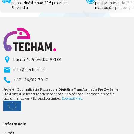
pri objednávke nad 29 € po celom
pri objednávke do 15:3
Slovensku.
nasledujúci pracovný d
Lúčna 4, Prievidza 971 01
info@techam.sk
+421 46/312 70 12
Projekt "Optimalizácia Procesov a Digitálna Transformácia Pre Zvýšenie
Efektívnosti a Konkurencieschopnosti Spoločnosti Printmania s.r.o" je
spolufinancovaný Európskou úniou.
Zobraziť viac.
Informácie
O nás