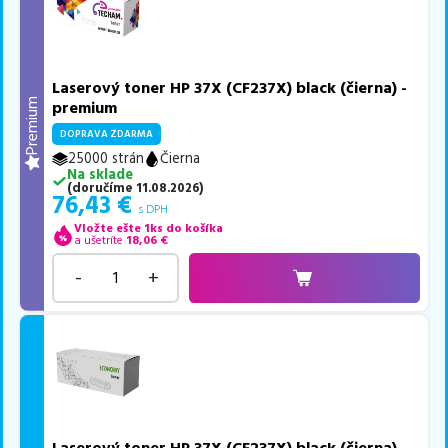
Laserový toner HP 37X (CF237X) black (čierna) -
Premium
premium
DOPRAVA ZDARMA
25000 strán
Čierna
Na sklade
(
doručíme
11.08.2026
)
76,43
€
s DPH
Vložte ešte 1ks do košíka
a ušetríte
18,06
€
-
+
Laserový toner HP 37X (CF237X) black (čierna) -