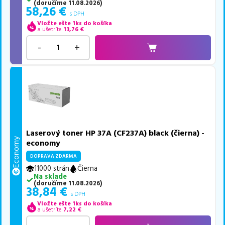
(
doručíme
11.08.2026
)
58,26
€
s DPH
Vložte ešte 1ks do košíka
a ušetríte
13,76
€
-
+
Laserový toner HP 37A (CF237A) black (čierna) -
Economy
economy
DOPRAVA ZDARMA
11000 strán
Čierna
Na sklade
(
doručíme
11.08.2026
)
38,84
€
s DPH
Vložte ešte 1ks do košíka
a ušetríte
7,22
€