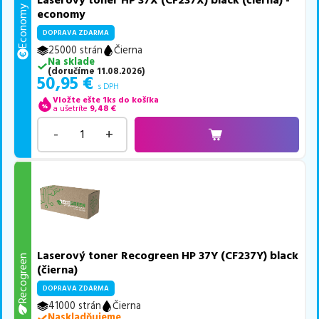
Economy
economy
DOPRAVA ZDARMA
25000 strán
Čierna
Na sklade
(
doručíme
11.08.2026
)
50,95
€
s DPH
Vložte ešte 1ks do košíka
a ušetríte
9,48
€
-
+
Laserový toner Recogreen HP 37Y (CF237Y) black
Recogreen
(čierna)
DOPRAVA ZDARMA
41000 strán
Čierna
Naskladňujeme