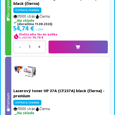
Recogreen
black (čierna)
DOPRAVA ZDARMA
11000 strán
Čierna
Na sklade
(
doručíme
11.08.2026
)
54,74
€
s DPH
Vložte ešte 1ks do košíka
a ušetríte
14,70
€
-
+
Laserový toner HP 37A (CF237A) black (čierna) -
Premium
premium
DOPRAVA ZDARMA
11000 strán
Čierna
Na sklade