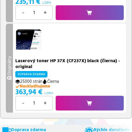
235,11
€
s DPH
-
+
Originálny
Laserový toner HP 37X (CF237X) black (čierna) -
original
DOPRAVA ZDARMA
25000 strán
Čierna
Naskladňujeme
363,94
€
s DPH
-
+
Doprava zdarma
Rýchle doručenie