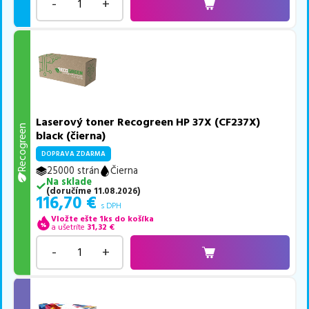
-
+
Laserový toner Recogreen HP 37X (CF237X)
Recogreen
black (čierna)
DOPRAVA ZDARMA
25000 strán
Čierna
Na sklade
(
doručíme
11.08.2026
)
116,70
€
s DPH
Vložte ešte 1ks do košíka
a ušetríte
31,32
€
-
+