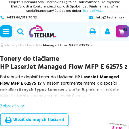
Projekt "Optimalizácia Procesov a Digitálna Transformácia Pre Zvýšenie
Efektívnosti a Konkurencieschopnosti Spoločnosti Printmania s.r.o" je
spolufinancovaný Európskou úniou.
Zobraziť viac.
+421 46/312 70 12
info@techam.sk
ubmenu
0
ubmenu
Tonery
HP
LaserJet
Managed Flow MFP E 62575 z
Tonery do tlačiarne
ubmenu
HP LaserJet Managed Flow MFP E 62575 z
ubmenu
Potrebujete doplniť toner do tlačiarne
HP LaserJet Managed
Flow MFP E 62575 z
? V našom sortimente máme k dispozícii
ubmenu
niekoľko
rôznych typov tonerov
v počte
9
, pričom si môžete
vybrať z týchto farebných prevedení: Čierna.
Zobraziť viac
Z uvedeného množstva dostupných náplní
ponúkame originálne
náplne
v počte
2
ks, ako aj
cenovo výhodnejšie alternatívy,
ktoré plne zachovávajú kvalitu tlače
. Súčasťou tejto ponuky sú
Uložiť do mojích tlačiarní
overené náhrady v rôznych triedach
, medzi ktoré patrí
špičková