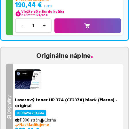
190,44
€
s DPH
Vložte ešte 1ks do košíka
a ušetríte
51,12
€
-
+
Originálne náplne
Originálny
Laserový toner HP 37A (CF237A) black (čierna) -
original
DOPRAVA ZDARMA
11000 strán
Čierna
Naskladňujeme