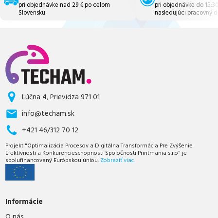
pri objednávke nad 29 € po celom
pri objednávke do 15:3
Slovensku.
nasledujúci pracovný d
Lúčna 4, Prievidza 971 01
info@techam.sk
+421 46/312 70 12
Projekt "Optimalizácia Procesov a Digitálna Transformácia Pre Zvýšenie
Efektívnosti a Konkurencieschopnosti Spoločnosti Printmania s.r.o" je
spolufinancovaný Európskou úniou.
Zobraziť viac.
Informácie
O nás