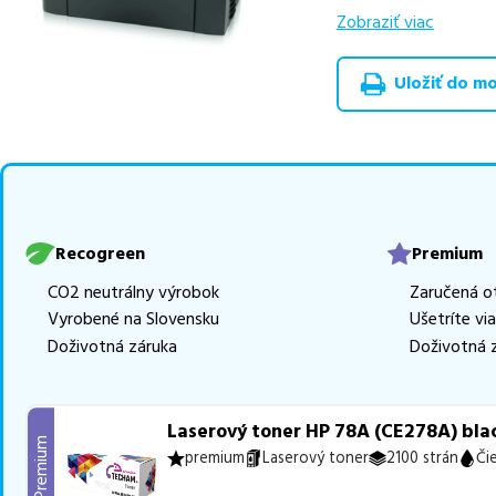
výhodnejšie alterna
Zobraziť viac
v rôznych triedach
RECOGREEN
v počt
Uložiť do moj
Celá táto certifikov
produkt
u nás nájde
Vieme, že pri nákupe
produkty, aby boli 
z toho je
11 z nich i
Recogreen
Premium
Ak si pri výbere nie s
CO2 neutrálny výrobok
Zaručená o
môžete sa na nás ked
Vyrobené na Slovensku
Ušetríte vi
najlepšie riešenie.
Doživotná záruka
Doživotná 
Laserový toner HP 78A (CE278A) blac
Premium
premium
Laserový toner
2100 strán
Či