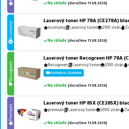
Na sklade
(
doručíme
11.08.2026
)
Laserový toner HP 78A (CE278A) blac
Economy
economy
Laserový toner
2100 strán
Či
Na sklade
(
doručíme
11.08.2026
)
Laserový toner Recogreen HP 78A (C
Recogreen
Recogreen
Laserový toner
2100 strán
DOPRAVA ZDARMA
Na sklade
(
doručíme
11.08.2026
)
Laserový toner HP 85X (CE285X) blac
Premium
premium
Laserový toner
3000 strán
Či
Na sklade
(
doručíme
11.08.2026
)