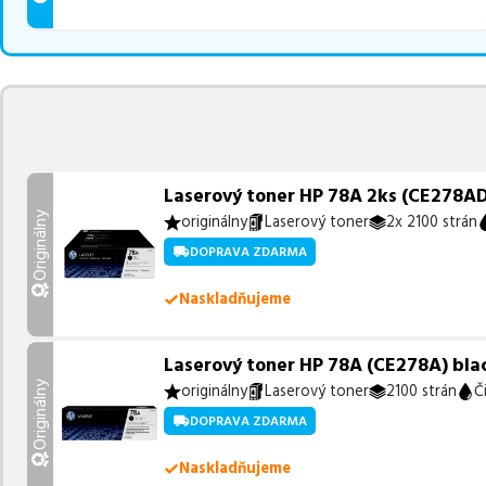
Laserový toner HP 78A 2ks (CE278AD) 
Originálny
originálny
Laserový toner
2x 2100 strán
DOPRAVA ZDARMA
Naskladňujeme
Laserový toner HP 78A (CE278A) black
Originálny
originálny
Laserový toner
2100 strán
Č
DOPRAVA ZDARMA
Naskladňujeme