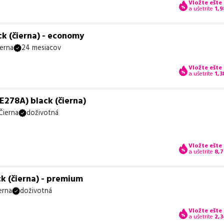
Vložte ešte
a ušetríte
1,9
k (čierna) - economy
erna
24 mesiacov
Vložte ešte
a ušetríte
1,3
E278A) black (čierna)
Čierna
doživotná
Vložte ešte
a ušetríte
8,
k (čierna) - premium
erna
doživotná
Vložte ešte
a ušetríte
2,3