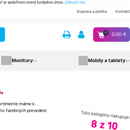
.o" je spolufinancovaný Európskou úniou.
Zobraziť viac.
Doprava a platba
Kontakt
0,00
€
0
Monitory
Mobily a tablety
n
ortimente máme k
hto farebných prevedení:
 ako aj
cenovo