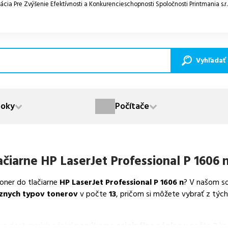
ácia Pre Zvýšenie Efektívnosti a Konkurencieschopnosti Spoločnosti Printmania s.r
Vyhľadať
oky
Počítače
ačiarne
HP LaserJet Professional P 1606 
toner do tlačiarne
HP LaserJet Professional P 1606 n
? V našom s
znych typov tonerov
v počte
13
, pričom si môžete vybrať z týc
va dostupných náplní
ponúkame originálne náplne
v počte
2
ks,