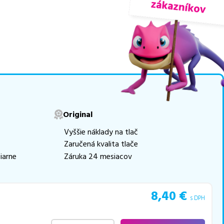
nuky sú
overené náhrady
ogicky renovovaná rada
movú tlač.
Najlacnejší
e naskladňovať
v ponuke 13 ks tonerov,
Original
e akékoľvek ďalšie otázky,
Vyššie náklady na tlač
 pomohli vybrať to
Zaručená kvalita tlače
iarne
Záruka 24 mesiacov
8,40
€
s DPH