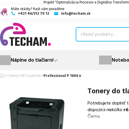
Projekt "Optimalizácia Procesov a Digitálna Transform
Máte otázky? Radi vám poradíme
+421 46/312 70 12
info@techam.sk
ubmenu
ubmenu
ubmenu
Náplne do tlačiarní
Notebo
ubmenu
Tonery
HP
LaserJet
Professional P 1606 n
ubmenu
Tonery do tl
Potrebujete doplniť 
dispozícii niekoľko
rô
Čierna.
Z uvedeného množst