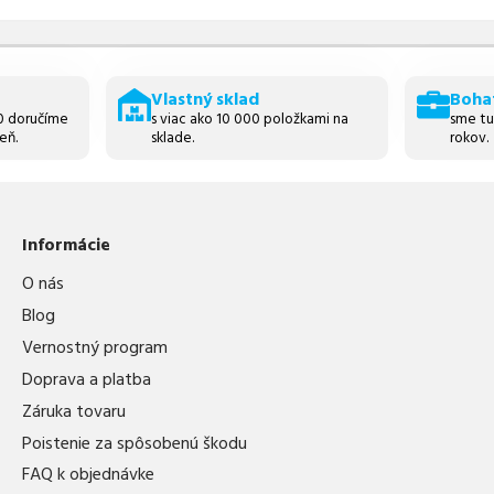
Vlastný sklad
Boha
30 doručíme
s viac ako 10 000 položkami na
sme tu
eň.
sklade.
rokov.
Informácie
O nás
Blog
Vernostný program
Doprava a platba
Záruka tovaru
Poistenie za spôsobenú škodu
FAQ k objednávke