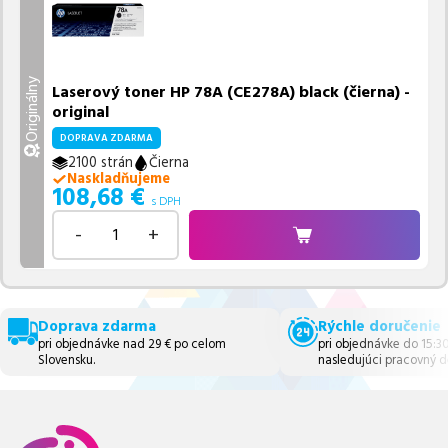
Originálny
Laserový toner HP 78A (CE278A) black (čierna) -
original
DOPRAVA ZDARMA
2100 strán
Čierna
Naskladňujeme
108,68
€
s DPH
-
+
Doprava zdarma
Rýchle doručenie
pri objednávke nad 29 € po celom
pri objednávke do 15:3
Slovensku.
nasledujúci pracovný d