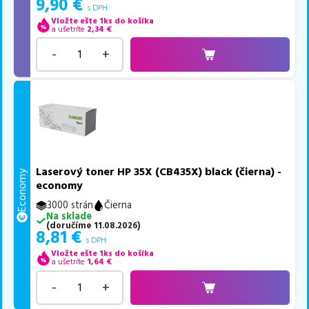
9,90
€
s DPH
Vložte ešte 1ks do košíka
a ušetríte
2,34
€
-
+
Laserový toner HP 35X (CB435X) black (čierna) -
Economy
economy
3000 strán
Čierna
Na sklade
(
doručíme
11.08.2026
)
8,81
€
s DPH
Vložte ešte 1ks do košíka
a ušetríte
1,64
€
-
+