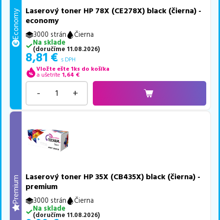
Laserový toner HP 78X (CE278X) black (čierna) -
Economy
economy
3000 strán
Čierna
Na sklade
(
doručíme
11.08.2026
)
8,81
€
s DPH
Vložte ešte 1ks do košíka
a ušetríte
1,64
€
-
+
Laserový toner HP 35X (CB435X) black (čierna) -
Premium
premium
3000 strán
Čierna
Na sklade
(
doručíme
11.08.2026
)