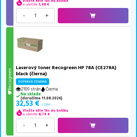
Vložte ešte 1ks do košíka
a ušetríte
1,98
€
-
+
Laserový toner Recogreen HP 78A (CE278A)
Recogreen
black (čierna)
DOPRAVA ZDARMA
2100 strán
Čierna
Na sklade
(
doručíme
11.08.2026
)
32,53
€
s DPH
Vložte ešte 1ks do košíka
a ušetríte
8,74
€
-
+