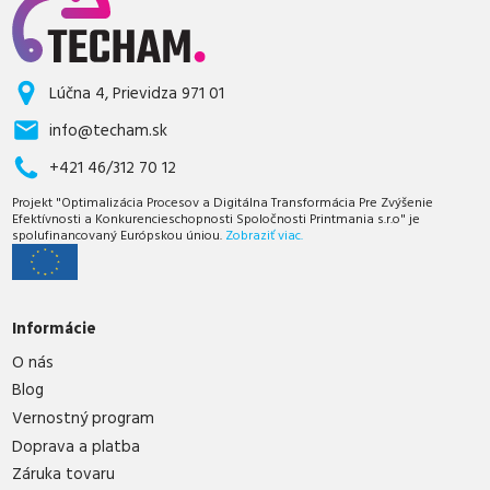
Lúčna 4, Prievidza 971 01
info@techam.sk
+421 46/312 70 12
Projekt "Optimalizácia Procesov a Digitálna Transformácia Pre Zvýšenie
Efektívnosti a Konkurencieschopnosti Spoločnosti Printmania s.r.o" je
spolufinancovaný Európskou úniou.
Zobraziť viac.
Informácie
O nás
Blog
Vernostný program
Doprava a platba
Záruka tovaru