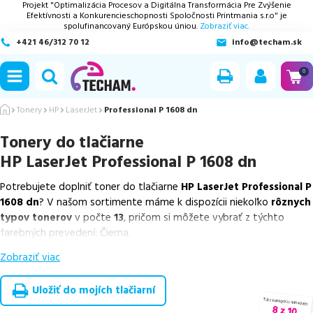
Projekt "Optimalizácia Procesov a Digitálna Transformácia Pre Zvýšenie
Efektívnosti a Konkurencieschopnosti Spoločnosti Printmania s.r.o" je
spolufinancovaný Európskou úniou.
Zobraziť viac.
+421 46/312 70 12
info@techam.sk
ubmenu
0
ubmenu
Tonery
HP
LaserJet
Professional P 1608 dn
Tonery do tlačiarne
ubmenu
HP LaserJet Professional P 1608 dn
ubmenu
Potrebujete doplniť toner do tlačiarne
HP LaserJet Professional P
1608 dn
? V našom sortimente máme k dispozícii niekoľko
rôznych
ubmenu
typov tonerov
v počte
13
, pričom si môžete vybrať z týchto
farebných prevedení: Čierna.
Zobraziť viac
Z uvedeného množstva dostupných náplní
ponúkame originálne
náplne
v počte
2
ks, ako aj
cenovo výhodnejšie alternatívy,
ktoré plne zachovávajú kvalitu tlače
. Súčasťou tejto ponuky sú
Uložiť do mojích tlačiarní
overené náhrady v rôznych triedach
, medzi ktoré patrí
špičková