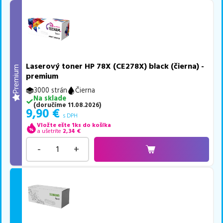
Laserový toner HP 78X (CE278X) black (čierna) -
Premium
premium
3000 strán
Čierna
Na sklade
(
doručíme
11.08.2026
)
9,90
€
s DPH
Vložte ešte 1ks do košíka
a ušetríte
2,34
€
-
+