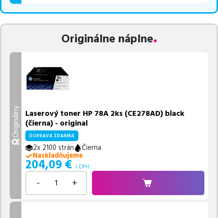
Originálne náplne
Originálny
Laserový toner HP 78A 2ks (CE278AD) black
(čierna) - original
DOPRAVA ZDARMA
2x 2100 strán
Čierna
Naskladňujeme
204,09
€
s DPH
-
+