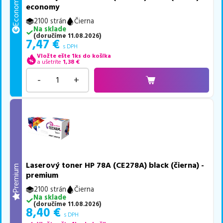
Economy
economy
2100 strán
Čierna
Na sklade
(
doručíme
11.08.2026
)
7,47
€
s DPH
Vložte ešte 1ks do košíka
a ušetríte
1,38
€
-
+
Laserový toner HP 78A (CE278A) black (čierna) -
Premium
premium
2100 strán
Čierna
Na sklade
(
doručíme
11.08.2026
)
8,40
€
s DPH