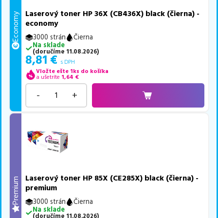
Laserový toner HP 36X (CB436X) black (čierna) -
Economy
economy
3000 strán
Čierna
Na sklade
(
doručíme
11.08.2026
)
8,81
€
s DPH
Vložte ešte 1ks do košíka
a ušetríte
1,64
€
-
+
Laserový toner HP 85X (CE285X) black (čierna) -
Premium
premium
3000 strán
Čierna
Na sklade
(
doručíme
11.08.2026
)