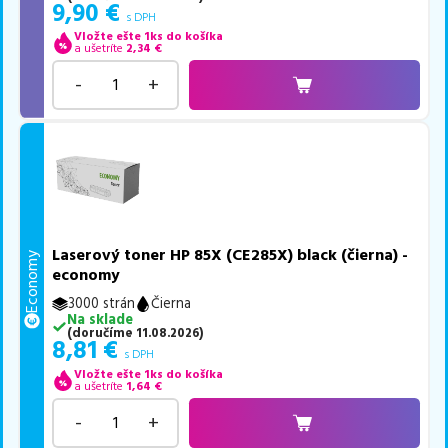
9,90
€
s DPH
Vložte ešte 1ks do košíka
a ušetríte
2,34
€
-
+
Laserový toner HP 85X (CE285X) black (čierna) -
Economy
economy
3000 strán
Čierna
Na sklade
(
doručíme
11.08.2026
)
8,81
€
s DPH
Vložte ešte 1ks do košíka
a ušetríte
1,64
€
-
+