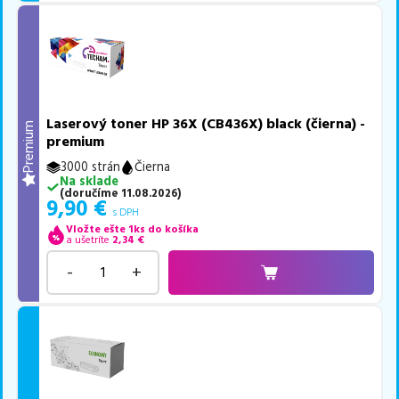
Laserový toner HP 36X (CB436X) black (čierna) -
Premium
premium
3000 strán
Čierna
Na sklade
(
doručíme
11.08.2026
)
9,90
€
s DPH
Vložte ešte 1ks do košíka
a ušetríte
2,34
€
-
+