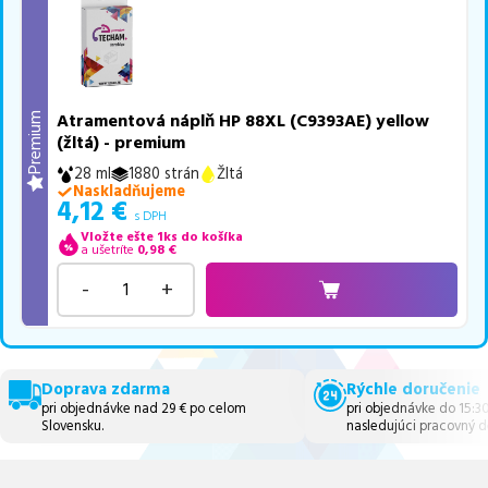
Atramentová náplň HP 88XL (C9393AE) yellow
Premium
(žltá) - premium
28 ml
1880 strán
Žltá
Naskladňujeme
4,12
€
s DPH
Vložte ešte 1ks do košíka
a ušetríte
0,98
€
-
+
Doprava zdarma
Rýchle doručenie
pri objednávke nad 29 € po celom
pri objednávke do 15:3
Slovensku.
nasledujúci pracovný d