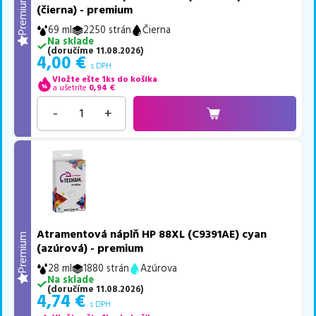
Premium
(čierna) - premium
69 ml
2250 strán
Čierna
Na sklade
(
doručíme
11.08.2026
)
4,00
€
s DPH
Vložte ešte 1ks do košíka
a ušetríte
0,94
€
-
+
Atramentová náplň HP 88XL (C9391AE) cyan
Premium
(azúrová) - premium
28 ml
1880 strán
Azúrova
Na sklade
(
doručíme
11.08.2026
)
4,74
€
s DPH