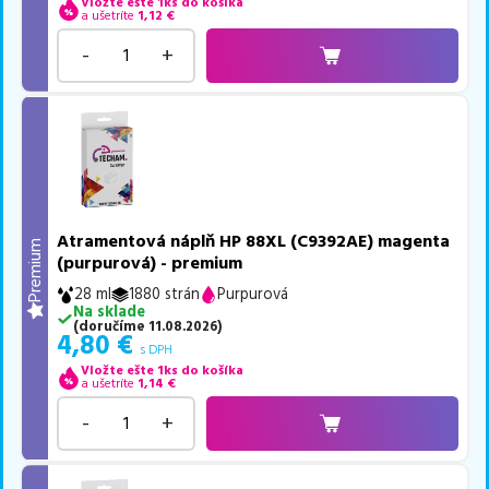
Vložte ešte 1ks do košíka
a ušetríte
1,12
€
-
+
Atramentová náplň HP 88XL (C9392AE) magenta
Premium
(purpurová) - premium
28 ml
1880 strán
Purpurová
Na sklade
(
doručíme
11.08.2026
)
4,80
€
s DPH
Vložte ešte 1ks do košíka
a ušetríte
1,14
€
-
+