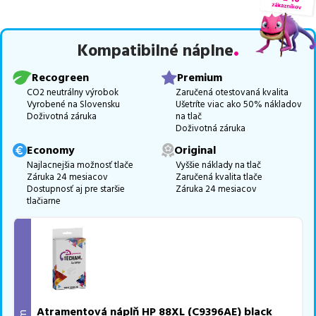
Celá táto certifikovaná ponuka, spĺňajúca normy ISO 9001 a 14001,
zaručuje bezproblémovú tlač.
Najlacnejší produkt
u nás nájdete
Kompatibilné náplne
už od
4,00
€
.
Vieme, že pri nákupe zohráva dôležitú úlohu aj dostupnosť. Preto
Recogreen
Premium
sa snažíme
pravidelne naskladňovať produkty, aby boli ihneď k
CO2 neutrálny výrobok
Zaručená otestovaná kvalita
Vyrobené na Slovensku
Ušetríte viac ako 50% nákladov
dispozícii na odoslanie.
Aktuálne máme k tejto tlačiarni
v
Doživotná záruka
na tlač
ponuke 4 ks tonerov,
z toho je
3 z nich ihneď k expedícii.
Doživotná záruka
Ak si pri výbere nie ste istí, ktoré riešenie je pre vaše potreby
Economy
Original
najvhodnejšie, alebo máte akékoľvek ďalšie otázky, môžete sa na
Najlacnejšia možnosť tlače
Vyššie náklady na tlač
Záruka 24 mesiacov
Zaručená kvalita tlače
nás kedykoľvek obrátiť e-mailom alebo telefonicky. Sme tu, aby
Dostupnosť aj pre staršie
Záruka 24 mesiacov
sme vám pomohli vybrať to najlepšie riešenie.
tlačiarne
Atramentová náplň HP 88XL (C9396AE) black