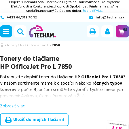
Projekt "Optimalizácia Procesov a Digitálna Transformácia Pre Zvýšenie
Efektívnosti a Konkurencieschopnosti Spoločnosti Printmania s.r.o" je
spolufinancovaný Európskou úniou.
Zobraziť viac.
+421 46/312 70 12
info@techam.sk
ubmenu
0
ubmenu
Tonery
HP
OfficeJet Pro L
7850
Tonery do tlačiarne
ubmenu
HP OfficeJet Pro L 7850
ubmenu
Potrebujete doplniť toner do tlačiarne
HP OfficeJet Pro L 7850
?
V našom sortimente máme k dispozícii niekoľko
rôznych typov
ubmenu
tonerov
v počte
4
, pričom si môžete vybrať z týchto farebných
prevedení: Azúrova, Čierna, Purpurová a Žltá.
Zobraziť viac
Z uvedeného množstva dostupných náplní
ponúkame cenovo
výhodnejšie alternatívy, ktoré plne zachovávajú kvalitu tlače
.
Súčasťou tejto ponuky sú
overené náhrady v rôznych triedach
,
Uložiť do mojích tlačiarní
medzi ktoré patrí
špičková trieda PREMIUM
v počte
4
ks.