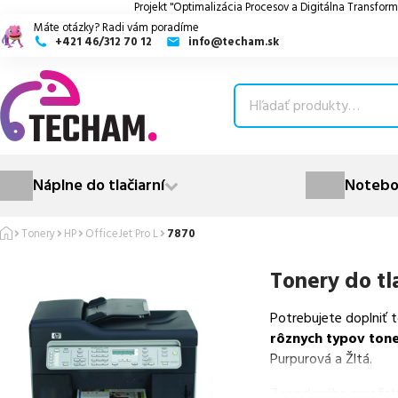
Projekt "Optimalizácia Procesov a Digitálna Transform
Máte otázky? Radi vám poradíme
+421 46/312 70 12
info@techam.sk
ubmenu
ubmenu
ubmenu
Náplne do tlačiarní
Notebo
ubmenu
Tonery
HP
OfficeJet Pro L
7870
ubmenu
Tonery do tl
Potrebujete doplniť 
rôznych typov ton
Purpurová a Žltá.
Z uvedeného množst