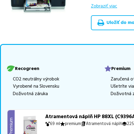
zachovávajú kvalitu
Zobraziť viac
špičková trieda P
Uložiť do moj
Celá táto certifikov
produkt
u nás nájde
Vieme, že pri nákupe
produkty, aby boli 
z toho je
3 z nich ih
Ak si pri výbere nie s
Recogreen
Premium
môžete sa na nás ked
CO2 neutrálny výrobok
Zaručená o
najlepšie riešenie.
Vyrobené na Slovensku
Ušetríte vi
Doživotná záruka
Doživotná 
Atramentová náplň HP 88XL (C9396AE
Premium
69 ml
premium
Atramentová náplň
225