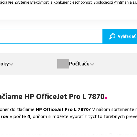
ácia Pre Zvýšenie Efektívnosti a Konkurencieschopnosti Spoločnosti Printmania s.r
Vyhľadať
oky
Počítače
ačiarne
HP OfficeJet Pro L 7870
toner do tlačiarne
HP OfficeJet Pro L 7870
? V našom sortimente m
erov
v počte
4
, pričom si môžete vybrať z týchto farebných preve
va dostupných náplní
ponúkame cenovo výhodnejšie alternatív