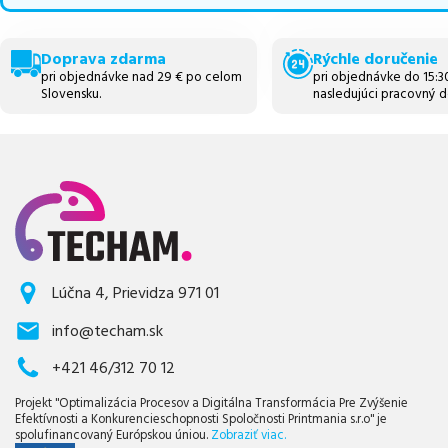
Doprava zdarma
Rýchle doručenie
pri objednávke nad 29 € po celom
pri objednávke do 15:
Slovensku.
nasledujúci pracovný d
Lúčna 4, Prievidza 971 01
info@techam.sk
+421 46/312 70 12
Projekt "Optimalizácia Procesov a Digitálna Transformácia Pre Zvýšenie
Efektívnosti a Konkurencieschopnosti Spoločnosti Printmania s.r.o" je
spolufinancovaný Európskou úniou.
Zobraziť viac.