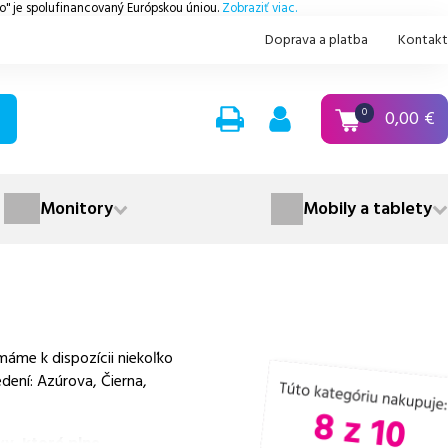
.o" je spolufinancovaný Európskou úniou.
Zobraziť viac.
Doprava a platba
Kontakt
0,00
€
0
Monitory
Mobily a tablety
áme k dispozícii niekoľko
dení: Azúrova, Čierna,
y, ktoré plne