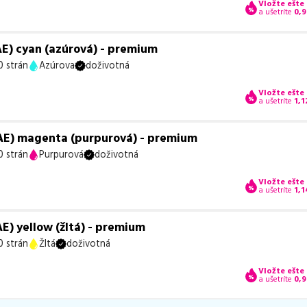
Vložte ešte
a ušetríte
0,
E) cyan (azúrová) - premium
0 strán
Azúrova
doživotná
Vložte ešte
a ušetríte
1,1
E) magenta (purpurová) - premium
0 strán
Purpurová
doživotná
Vložte ešte
a ušetríte
1,1
) yellow (žltá) - premium
0 strán
Žltá
doživotná
Vložte ešte
a ušetríte
0,9