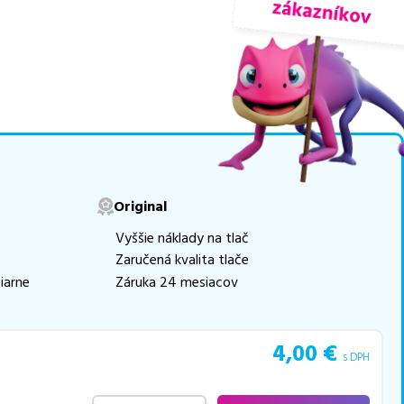
riedach
, medzi ktoré patrí
movú tlač.
Najlacnejší
e naskladňovať
v ponuke 4 ks tonerov,
e akékoľvek ďalšie otázky,
Original
 pomohli vybrať to
Vyššie náklady na tlač
Zaručená kvalita tlače
iarne
Záruka 24 mesiacov
4,00
€
s DPH