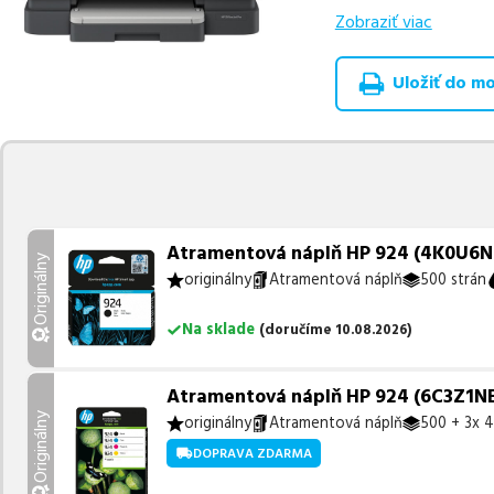
Zobraziť viac
Celá táto certifikov
produkt
u nás nájde
Uložiť do moj
Vieme, že pri nákupe
produkty, aby boli 
z toho je
3 z nich ih
Ak si pri výbere nie s
môžete sa na nás ked
najlepšie riešenie.
Atramentová náplň HP 924 (4K0U6NE) 
Originálny
originálny
Atramentová náplň
500 strán
Na sklade
(
doručíme
10.08.2026
)
Atramentová náplň HP 924 (6C3Z1NE)
Originálny
originálny
Atramentová náplň
500 + 3x 4
DOPRAVA ZDARMA