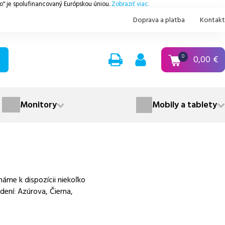
.o" je spolufinancovaný Európskou úniou.
Zobraziť viac.
Doprava a platba
Kontakt
0,00
€
0
Monitory
Mobily a tablety
áme k dispozícii niekoľko
dení: Azúrova, Čierna,