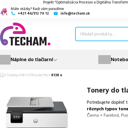
Projekt "Optimalizácia Procesov a Digitálna Transform
Máte otázky? Radi vám poradíme
+421 46/312 70 12
info@techam.sk
ubmenu
ubmenu
ubmenu
Náplne do tlačiarní
Notebo
ubmenu
Tonery
HP
OfficeJet Pro
8138 e
ubmenu
Tonery do tl
Potrebujete doplniť 
rôznych typov ton
Čierna + Farebná, Pur
Z uvedeného množst