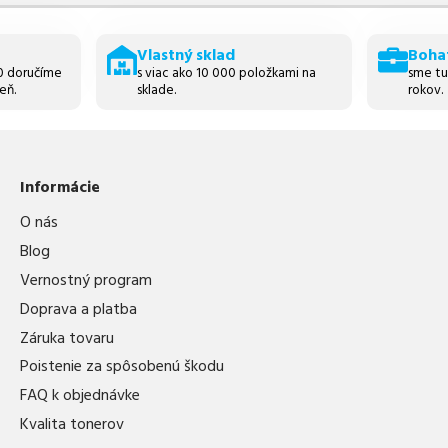
Vlastný sklad
Boha
30 doručíme
s viac ako 10 000 položkami na
sme tu
eň.
sklade.
rokov.
Informácie
O nás
Blog
Vernostný program
Doprava a platba
Záruka tovaru
Poistenie za spôsobenú škodu
FAQ k objednávke
Kvalita tonerov