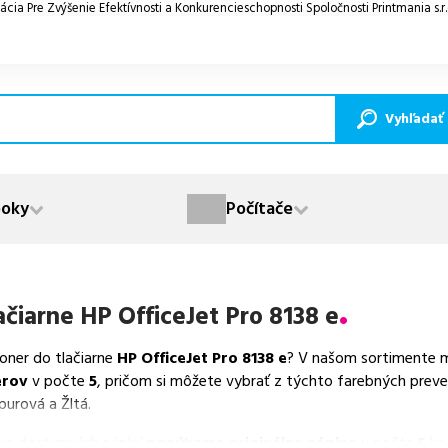
ácia Pre Zvýšenie Efektívnosti a Konkurencieschopnosti Spoločnosti Printmania s.r
Vyhľadať
oky
Počítače
ačiarne
HP OfficeJet Pro 8138 e
toner do tlačiarne
HP OfficeJet Pro 8138 e
? V našom sortimente m
erov
v počte
5
, pričom si môžete vybrať z týchto farebných preve
purová a Žltá.
va dostupných náplní
ponúkame originálne náplne
v počte
5
ks.