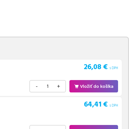
movú tlač.
Najlacnejší
e naskladňovať
v ponuke 5 ks tonerov,
e akékoľvek ďalšie otázky,
 pomohli vybrať to
26,08
€
s DPH
-
+
Vložiť do košíka
64,41
€
s DPH