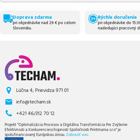
Doprava zdarma
Rýchle doručenie
pri objednávke nad 29 € po celom
pri objednávke do 15:
Slovensku.
nasledujúci pracovný d
Lúčna 4, Prievidza 971 01
info@techam.sk
+421 46/312 70 12
Projekt "Optimalizácia Procesov a Digitálna Transformácia Pre Zvýšenie
Efektívnosti a Konkurencieschopnosti Spoločnosti Printmania s.r.o" je
spolufinancovaný Európskou úniou.
Zobraziť viac.