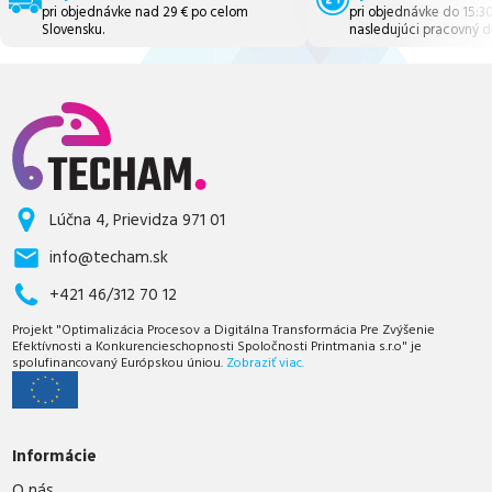
pri objednávke nad 29 € po celom
pri objednávke do 15:3
Slovensku.
nasledujúci pracovný d
Lúčna 4, Prievidza 971 01
info@techam.sk
+421 46/312 70 12
Projekt "Optimalizácia Procesov a Digitálna Transformácia Pre Zvýšenie
Efektívnosti a Konkurencieschopnosti Spoločnosti Printmania s.r.o" je
spolufinancovaný Európskou úniou.
Zobraziť viac.
Informácie
O nás