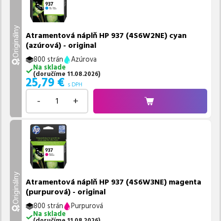
Originálny
Atramentová náplň HP 937 (4S6W2NE) cyan
(azúrová) - original
800 strán
Azúrova
Na sklade
(
doručíme
11.08.2026
)
25,79
€
s DPH
-
+
Originálny
Atramentová náplň HP 937 (4S6W3NE) magenta
(purpurová) - original
800 strán
Purpurová
Na sklade
(
doručíme
11.08.2026
)