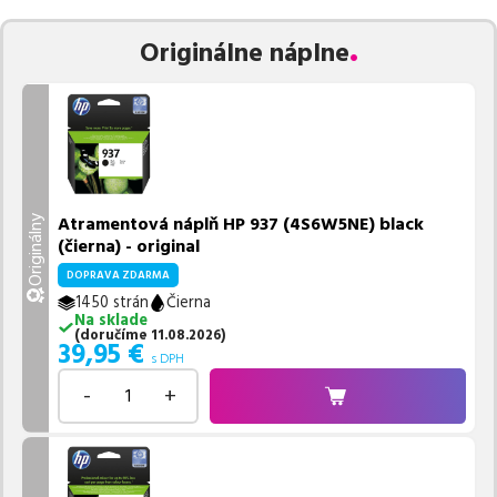
Vieme, že pri nákupe zohráva dôležitú úlohu aj dostupnosť. Preto
Originálne náplne
sa snažíme
pravidelne naskladňovať produkty, aby boli ihneď k
dispozícii na odoslanie.
Aktuálne máme k tejto tlačiarni
v
ponuke 4 ks tonerov,
z toho je
4 z nich ihneď k expedícii.
Ak si pri výbere nie ste istí, ktoré riešenie je pre vaše potreby
najvhodnejšie, alebo máte akékoľvek ďalšie otázky, môžete sa na
nás kedykoľvek obrátiť e-mailom alebo telefonicky. Sme tu, aby
Atramentová náplň HP 937 (4S6W5NE) black
Originálny
sme vám pomohli vybrať to najlepšie riešenie.
(čierna) - original
DOPRAVA ZDARMA
1450 strán
Čierna
Na sklade
(
doručíme
11.08.2026
)
39,95
€
s DPH
-
+