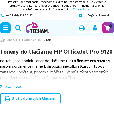
Projekt "Optimalizácia Procesov a Digitálna Transformácia Pre Zvýšenie
Efektívnosti a Konkurencieschopnosti Spoločnosti Printmania s.r.o" je
spolufinancovaný Európskou úniou.
Zobraziť viac.
+421 46/312 70 12
info@techam.sk
ubmenu
0
ubmenu
Tonery
HP
OfficeJet Pro
9120
Tonery do tlačiarne
HP OfficeJet Pro 9120
ubmenu
Potrebujete doplniť toner do tlačiarne
HP OfficeJet Pro 9120
? V
ubmenu
našom sortimente máme k dispozícii niekoľko
rôznych typov
tonerov
v počte
4
, pričom si môžete vybrať z týchto farebných
ubmenu
prevedení: Azúrova, Čierna, Purpurová a Žltá.
Zobraziť viac
Z uvedeného množstva dostupných náplní
ponúkame originálne
náplne
v počte
4
ks.
Uložiť do mojích tlačiarní
Celá táto certifikovaná ponuka, spĺňajúca normy ISO 9001 a 14001,
zaručuje bezproblémovú tlač.
Najlacnejší produkt
u nás nájdete
už od
25,79
€
.