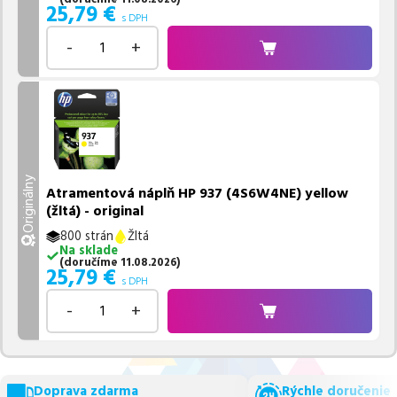
25,79
€
s DPH
-
+
Originálny
Atramentová náplň HP 937 (4S6W4NE) yellow
(žltá) - original
800 strán
Žltá
Na sklade
(
doručíme
11.08.2026
)
25,79
€
s DPH
-
+
Doprava zdarma
Rýchle doručenie