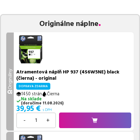
zaručuje bezproblémovú tlač.
Najlacnejší produkt
u nás nájdete
už od
25,79
€
.
Vieme, že pri nákupe zohráva dôležitú úlohu aj dostupnosť. Preto
Originálne náplne
sa snažíme
pravidelne naskladňovať produkty, aby boli ihneď k
dispozícii na odoslanie.
Aktuálne máme k tejto tlačiarni
v
ponuke 4 ks tonerov,
z toho je
4 z nich ihneď k expedícii.
Ak si pri výbere nie ste istí, ktoré riešenie je pre vaše potreby
najvhodnejšie, alebo máte akékoľvek ďalšie otázky, môžete sa na
nás kedykoľvek obrátiť e-mailom alebo telefonicky. Sme tu, aby
Atramentová náplň HP 937 (4S6W5NE) black
Originálny
sme vám pomohli vybrať to najlepšie riešenie.
(čierna) - original
DOPRAVA ZDARMA
1450 strán
Čierna
Na sklade
(
doručíme
11.08.2026
)
39,95
€
s DPH
-
+