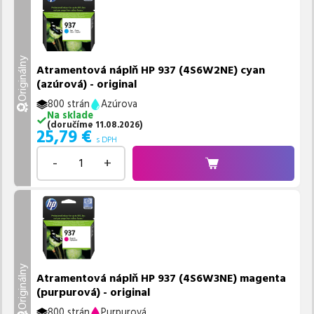
Originálny
Atramentová náplň HP 937 (4S6W2NE) cyan
(azúrová) - original
800 strán
Azúrova
Na sklade
(
doručíme
11.08.2026
)
25,79
€
s DPH
-
+
Originálny
Atramentová náplň HP 937 (4S6W3NE) magenta
(purpurová) - original
800 strán
Purpurová