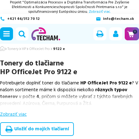
Projekt "Optimalizácia Procesov a Digitálna Transformácia Pre Zvýšenie
Efektívnosti a Konkurencieschopnosti Spoločnosti Printmania s.r.o" je
spolufinancovaný Európskou úniou.
Zobraziť viac.
+421 46/312 70 12
info@techam.sk
ubmenu
0
ubmenu
Tonery
HP
OfficeJet Pro
9122 e
Tonery do tlačiarne
ubmenu
HP OfficeJet Pro 9122 e
ubmenu
Potrebujete doplniť toner do tlačiarne
HP OfficeJet Pro 9122 e
? V
našom sortimente máme k dispozícii niekoľko
rôznych typov
ubmenu
tonerov
v počte
4
, pričom si môžete vybrať z týchto farebných
prevedení: Azúrova, Čierna, Purpurová a Žltá.
Zobraziť viac
Z uvedeného množstva dostupných náplní
ponúkame originálne
náplne
v počte
4
ks.
Uložiť do mojích tlačiarní
Celá táto certifikovaná ponuka, spĺňajúca normy ISO 9001 a 14001,