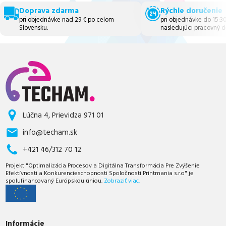
Doprava zdarma
Rýchle doručenie
pri objednávke nad 29 € po celom
pri objednávke do 15:3
Slovensku.
nasledujúci pracovný d
Lúčna 4, Prievidza 971 01
info@techam.sk
+421 46/312 70 12
Projekt "Optimalizácia Procesov a Digitálna Transformácia Pre Zvýšenie
Efektívnosti a Konkurencieschopnosti Spoločnosti Printmania s.r.o" je
spolufinancovaný Európskou úniou.
Zobraziť viac.
Informácie