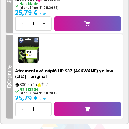
Na sklade
(
doručíme
11.08.2026
)
25,79
€
s DPH
-
+
Originálny
Atramentová náplň HP 937 (4S6W4NE) yellow
(žltá) - original
800 strán
Žltá
Na sklade
(
doručíme
11.08.2026
)
25,79
€
s DPH
-
+