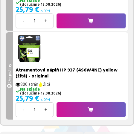
Na sklade
(
doručíme
12.08.2026
)
25,79
€
s DPH
-
+
Originálny
Atramentová náplň HP 937 (4S6W4NE) yellow
(žltá) - original
800 strán
Žltá
Na sklade
(
doručíme
12.08.2026
)
25,79
€
s DPH
-
+