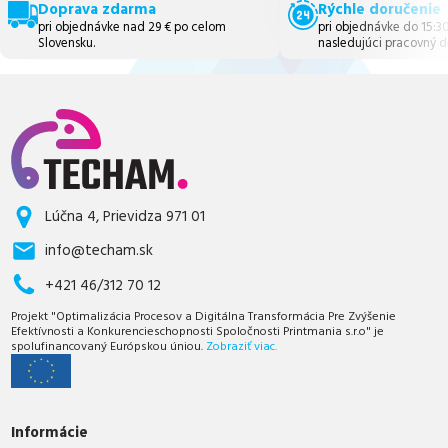
Doprava zdarma
Rýchle doručenie
pri objednávke nad 29 € po celom
pri objednávke do 15:3
Slovensku.
nasledujúci pracovný d
Lúčna 4, Prievidza 971 01
info@techam.sk
+421 46/312 70 12
Projekt "Optimalizácia Procesov a Digitálna Transformácia Pre Zvýšenie
Efektívnosti a Konkurencieschopnosti Spoločnosti Printmania s.r.o" je
spolufinancovaný Európskou úniou.
Zobraziť viac.
Informácie