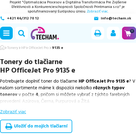
Projekt "Optimalizácia Procesov a Digitálna Transformácia Pre Zvýšenie
Efektívnosti a Konkurencieschopnosti Spoločnosti Printmania s.r.o" je
spolufinancovaný Európskou úniou.
Zobraziť viac.
+421 46/312 70 12
info@techam.sk
ubmenu
0
ubmenu
Tonery
HP
OfficeJet Pro
9135 e
Tonery do tlačiarne
ubmenu
HP OfficeJet Pro 9135 e
ubmenu
Potrebujete doplniť toner do tlačiarne
HP OfficeJet Pro 9135 e
? V
našom sortimente máme k dispozícii niekoľko
rôznych typov
ubmenu
tonerov
v počte
4
, pričom si môžete vybrať z týchto farebných
prevedení: Azúrova, Čierna, Purpurová a Žltá.
Zobraziť viac
Z uvedeného množstva dostupných náplní
ponúkame originálne
náplne
v počte
4
ks.
Uložiť do mojích tlačiarní
Celá táto certifikovaná ponuka, spĺňajúca normy ISO 9001 a 14001,