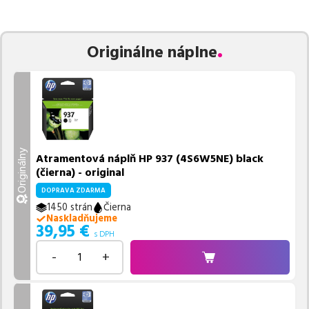
zaručuje bezproblémovú tlač.
Najlacnejší produkt
u nás nájdete
už od
25,79
€
.
Vieme, že pri nákupe zohráva dôležitú úlohu aj dostupnosť. Preto
Originálne náplne
sa snažíme
pravidelne naskladňovať produkty, aby boli ihneď k
dispozícii na odoslanie.
Aktuálne máme k tejto tlačiarni
v
ponuke 4 ks tonerov,
z toho je
3 z nich ihneď k expedícii.
Ak si pri výbere nie ste istí, ktoré riešenie je pre vaše potreby
najvhodnejšie, alebo máte akékoľvek ďalšie otázky, môžete sa na
nás kedykoľvek obrátiť e-mailom alebo telefonicky. Sme tu, aby
Originálny
Atramentová náplň HP 937 (4S6W5NE) black
sme vám pomohli vybrať to najlepšie riešenie.
(čierna) - original
DOPRAVA ZDARMA
1450 strán
Čierna
Naskladňujeme
39,95
€
s DPH
-
+