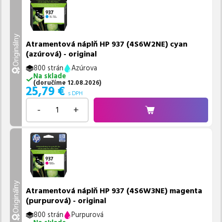
Originálny
Atramentová náplň HP 937 (4S6W2NE) cyan
(azúrová) - original
800 strán
Azúrova
Na sklade
(
doručíme
12.08.2026
)
25,79
€
s DPH
-
+
Originálny
Atramentová náplň HP 937 (4S6W3NE) magenta
(purpurová) - original
800 strán
Purpurová