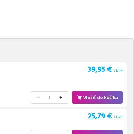
movú tlač.
Najlacnejší
e naskladňovať
v ponuke 4 ks tonerov,
e akékoľvek ďalšie otázky,
 pomohli vybrať to
39,95
€
s DPH
-
+
Vložiť do košíka
25,79
€
s DPH