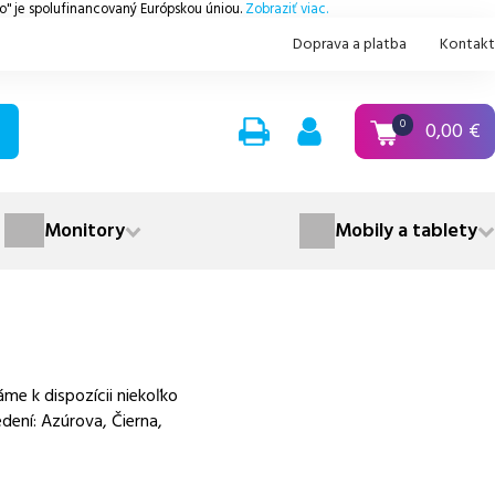
.o" je spolufinancovaný Európskou úniou.
Zobraziť viac.
Doprava a platba
Kontakt
0,00
€
0
Monitory
Mobily a tablety
e k dispozícii niekoľko
dení: Azúrova, Čierna,
.