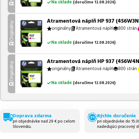
Na sklade
(
doručíme
12.08.2026
)
Atramentová náplň HP 937 (4S6W3NE
Originálny
originálny
Atramentová náplň
800 strán
Na sklade
(
doručíme
12.08.2026
)
Atramentová náplň HP 937 (4S6W4NE) 
Originálny
originálny
Atramentová náplň
800 strán
Na sklade
(
doručíme
12.08.2026
)
Doprava zdarma
Rýchle doručenie
pri objednávke nad 29 € po celom
pri objednávke do 15:
Slovensku.
nasledujúci pracovný d