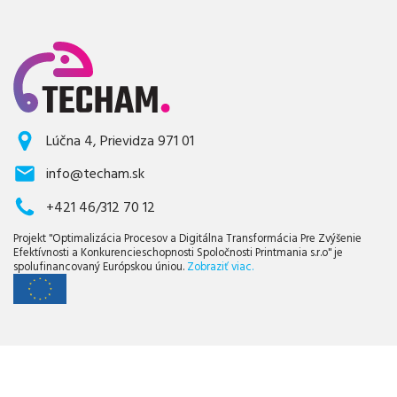
Lúčna 4, Prievidza 971 01
info@techam.sk
+421 46/312 70 12
Projekt "Optimalizácia Procesov a Digitálna Transformácia Pre Zvýšenie
Efektívnosti a Konkurencieschopnosti Spoločnosti Printmania s.r.o" je
spolufinancovaný Európskou úniou.
Zobraziť viac.