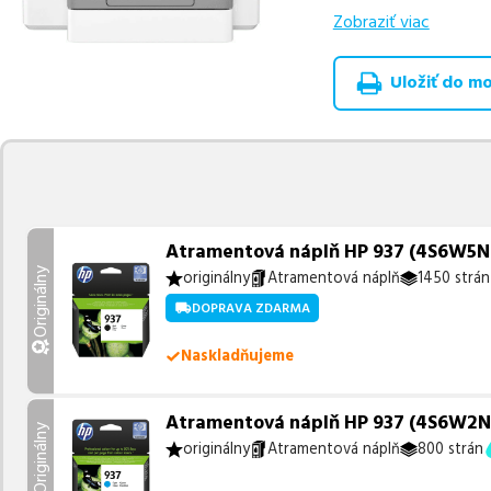
Zobraziť viac
Celá táto certifikov
produkt
u nás nájde
Uložiť do moj
Vieme, že pri nákupe
produkty, aby boli 
z toho je
3 z nich ih
Ak si pri výbere nie s
môžete sa na nás ked
najlepšie riešenie.
Atramentová náplň HP 937 (4S6W5NE) 
Originálny
originálny
Atramentová náplň
1450 strán
DOPRAVA ZDARMA
Naskladňujeme
Atramentová náplň HP 937 (4S6W2NE)
Originálny
originálny
Atramentová náplň
800 strán