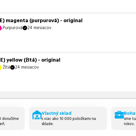
) magenta (purpurová) - original
Purpurová
24 mesiacov
yellow (žltá) - original
Žltá
24 mesiacov
Vlastný sklad
Boha
30 doručíme
s viac ako 10 000 položkami na
sme tu
eň.
sklade.
rokov.