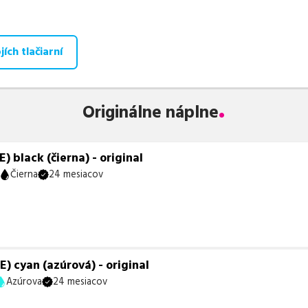
aná ponuka, spĺňajúca normy ISO 9001 a 14001, zaručuje bezproblé
te už od
25,79
€
.
ích tlačiarní
 zohráva dôležitú úlohu aj dostupnosť. Preto sa snažíme
pravideln
ihneď k dispozícii na odoslanie.
Aktuálne máme k tejto tlačiarni
neď k expedícii.
Originálne náplne
te istí, ktoré riešenie je pre vaše potreby najvhodnejšie, alebo mát
ykoľvek obrátiť e-mailom alebo telefonicky. Sme tu, aby sme vám
black (čierna) - original
Čierna
24 mesiacov
 cyan (azúrová) - original
Azúrova
24 mesiacov