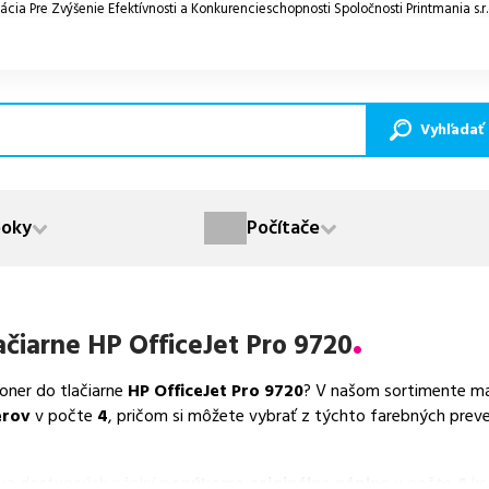
ácia Pre Zvýšenie Efektívnosti a Konkurencieschopnosti Spoločnosti Printmania s.r
Vyhľadať
oky
Počítače
ačiarne
HP OfficeJet Pro 9720
toner do tlačiarne
HP OfficeJet Pro 9720
? V našom sortimente mám
erov
v počte
4
, pričom si môžete vybrať z týchto farebných preve
va dostupných náplní
ponúkame originálne náplne
v počte
4
ks