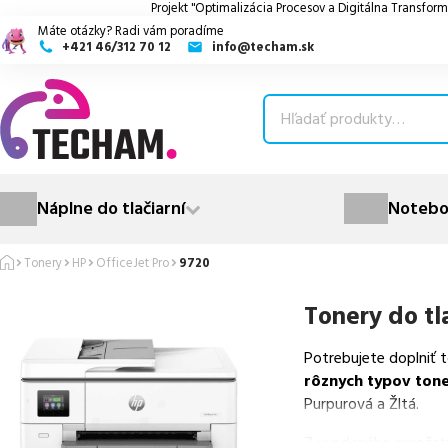
Projekt "Optimalizácia Procesov a Digitálna Transform
Máte otázky? Radi vám poradíme
+421 46/312 70 12
info@techam.sk
ubmenu
ubmenu
ubmenu
Náplne do tlačiarní
Notebo
ubmenu
Tonery
HP
OfficeJet Pro
9720
ubmenu
Tonery do tl
Potrebujete doplniť 
rôznych typov ton
Purpurová a Žltá.
Z uvedeného množst