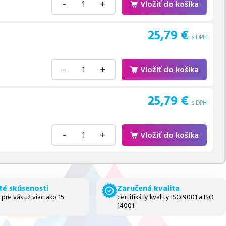
-
+
Vložiť do košíka
25,79
€
s DPH
-
+
Vložiť do košíka
25,79
€
s DPH
-
+
Vložiť do košíka
té skúsenosti
Zaručená kvalita
 pre vás už viac ako 15
certifikáty kvality ISO 9001 a ISO
14001.