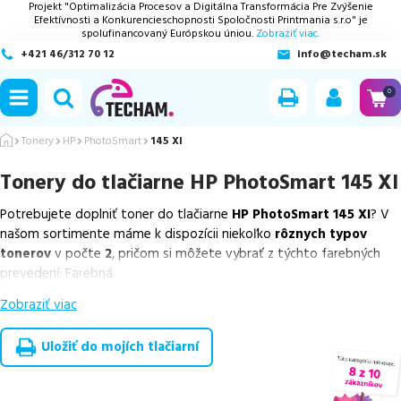
Projekt "Optimalizácia Procesov a Digitálna Transformácia Pre Zvýšenie
Efektívnosti a Konkurencieschopnosti Spoločnosti Printmania s.r.o" je
spolufinancovaný Európskou úniou.
Zobraziť viac.
+421 46/312 70 12
info@techam.sk
ubmenu
0
ubmenu
Tonery
HP
PhotoSmart
145 XI
Tonery do tlačiarne
HP PhotoSmart 145 XI
ubmenu
Potrebujete doplniť toner do tlačiarne
HP PhotoSmart 145 XI
? V
ubmenu
našom sortimente máme k dispozícii niekoľko
rôznych typov
tonerov
v počte
2
, pričom si môžete vybrať z týchto farebných
ubmenu
prevedení: Farebná.
Zobraziť viac
Z uvedeného množstva dostupných náplní
ponúkame originálne
náplne
v počte
1
ks, ako aj
cenovo výhodnejšie alternatívy,
ktoré plne zachovávajú kvalitu tlače
. Súčasťou tejto ponuky sú
Uložiť do mojích tlačiarní
overené náhrady v rôznych triedach
, medzi ktoré patrí
špičková
trieda PREMIUM
v počte
1
ks.