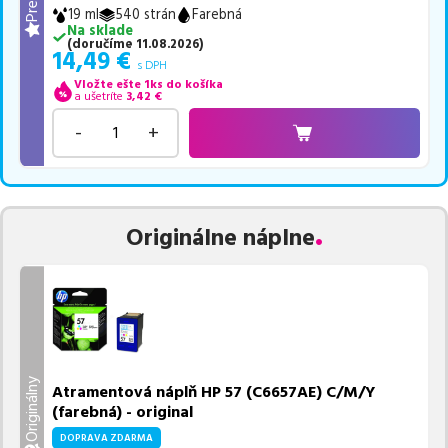
19 ml
540 strán
Farebná
Na sklade
(
doručíme
11.08.2026
)
14,49
€
s DPH
Vložte ešte 1ks do košíka
a ušetríte
3,42
€
-
+
Originálne náplne
Originálny
Atramentová náplň HP 57 (C6657AE) C/M/Y
(farebná) - original
DOPRAVA ZDARMA