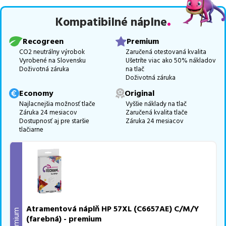
Celá táto certifikovaná ponuka, spĺňajúca normy ISO 9001 a 14001,
Kompatibilné náplne
zaručuje bezproblémovú tlač.
Najlacnejší produkt
u nás nájdete
už od
14,49
€
.
Recogreen
Premium
Vieme, že pri nákupe zohráva dôležitú úlohu aj dostupnosť. Preto
CO2 neutrálny výrobok
Zaručená otestovaná kvalita
Vyrobené na Slovensku
Ušetríte viac ako 50% nákladov
sa snažíme
pravidelne naskladňovať produkty, aby boli ihneď k
Doživotná záruka
na tlač
dispozícii na odoslanie.
Aktuálne máme k tejto tlačiarni
v
Doživotná záruka
ponuke 2 ks tonerov,
z toho je
1 z nich ihneď k expedícii.
Economy
Original
Ak si pri výbere nie ste istí, ktoré riešenie je pre vaše potreby
Najlacnejšia možnosť tlače
Vyššie náklady na tlač
Záruka 24 mesiacov
Zaručená kvalita tlače
najvhodnejšie, alebo máte akékoľvek ďalšie otázky, môžete sa na
Dostupnosť aj pre staršie
Záruka 24 mesiacov
nás kedykoľvek obrátiť e-mailom alebo telefonicky. Sme tu, aby
tlačiarne
sme vám pomohli vybrať to najlepšie riešenie.
Atramentová náplň HP 57XL (C6657AE) C/M/Y
Premium
(farebná) - premium