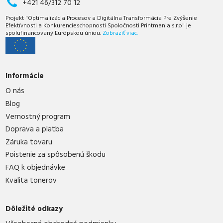
+421 46/312 70 12
Projekt "Optimalizácia Procesov a Digitálna Transformácia Pre Zvýšenie
Efektívnosti a Konkurencieschopnosti Spoločnosti Printmania s.r.o" je
spolufinancovaný Európskou úniou.
Zobraziť viac.
Informácie
O nás
Blog
Vernostný program
Doprava a platba
Záruka tovaru
Poistenie za spôsobenú škodu
FAQ k objednávke
Kvalita tonerov
Dôležité odkazy