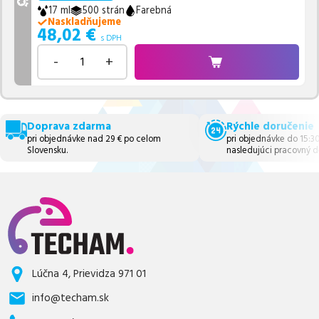
17 ml
500 strán
Farebná
Naskladňujeme
48,02
€
s DPH
-
+
Doprava zdarma
Rýchle doručenie
pri objednávke nad 29 € po celom
pri objednávke do 15:3
Slovensku.
nasledujúci pracovný d
Lúčna 4, Prievidza 971 01
info@techam.sk