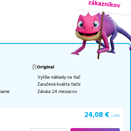
movú tlač.
Najlacnejší
e naskladňovať
v ponuke 3 ks tonerov,
e akékoľvek ďalšie otázky,
 pomohli vybrať to
Original
Vyššie náklady na tlač
Zaručená kvalita tlače
iarne
Záruka 24 mesiacov
24,08
€
s DPH