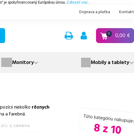
.o" je spolufinancovaný Európskou úniou.
Zobraziť viac.
Doprava a platba
Kontakt
0,00
€
0
Monitory
Mobily a tablety
ozícii niekoľko
rôznych
na a Farebná.
 ako aj
cenovo
nuky sú
overené náhrady