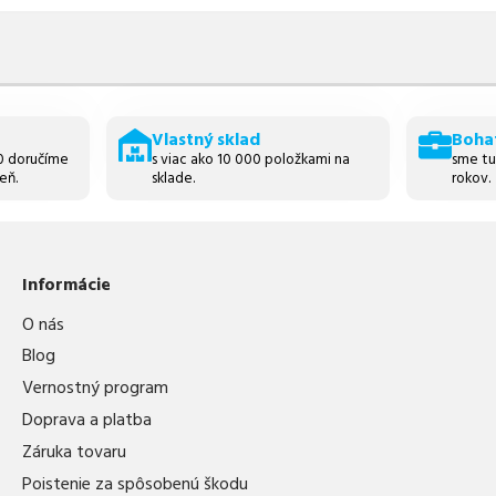
Vlastný sklad
Boha
30 doručíme
s viac ako 10 000 položkami na
sme tu
eň.
sklade.
rokov.
Informácie
O nás
Blog
Vernostný program
Doprava a platba
Záruka tovaru
Poistenie za spôsobenú škodu