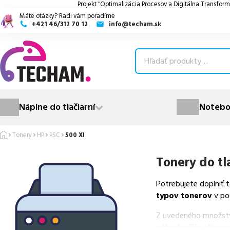
Projekt "Optimalizácia Procesov a Digitálna Transform
Máte otázky? Radi vám poradíme
+421 46/312 70 12
info@techam.sk
ubmenu
ubmenu
ubmenu
Náplne do tlačiarní
Notebo
ubmenu
Tonery
HP
PSC
500 XI
ubmenu
Tonery do tl
Potrebujete doplniť 
typov tonerov
v po
Z uvedeného množst
výhodnejšie alterna