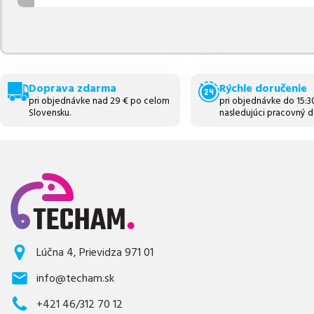
Doprava zdarma
Rýchle doručenie
pri objednávke nad 29 € po celom
pri objednávke do 15:
Slovensku.
nasledujúci pracovný d
Lúčna 4, Prievidza 971 01
info@techam.sk
+421 46/312 70 12