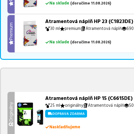
Na sklade
(
doručíme
11.08.2026
)
Atramentová náplň HP 23 (C1823DE)
Premium
30 ml
premium
Atramentová náplň
690
Na sklade
(
doručíme
11.08.2026
)
Atramentová náplň HP 15 (C6615DE) bl
Originálny
25 ml
originálny
Atramentová náplň
50
DOPRAVA ZDARMA
Naskladňujeme