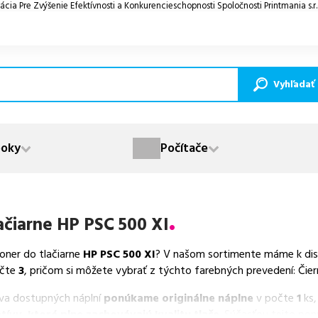
ácia Pre Zvýšenie Efektívnosti a Konkurencieschopnosti Spoločnosti Printmania s.r
Vyhľadať
oky
Počítače
ačiarne
HP PSC 500 XI
toner do tlačiarne
HP PSC 500 XI
? V našom sortimente máme k disp
čte
3
, pričom si môžete vybrať z týchto farebných prevedení: Čier
va dostupných náplní
ponúkame originálne náplne
v počte
1
ks,
tívy, ktoré plne zachovávajú kvalitu tlače
. Súčasťou tejto po