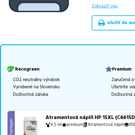
v rôznych triedach
Zobraziť viac
Celá táto certifikov
Uložiť do moj
produkt
u nás nájde
Vieme, že pri nákupe
produkty, aby boli 
z toho je
2 z nich ih
Ak si pri výbere nie s
môžete sa na nás ked
Recogreen
Premium
najlepšie riešenie.
CO2 neutrálny výrobok
Zaručená o
Vyrobené na Slovensku
Ušetríte vi
Doživotná záruka
Doživotná 
Atramentová náplň HP 15XL (C6615DE
Premium
4,5 ml
premium
Atramentová náplň
100