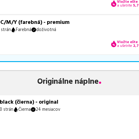
Vložte ešte
a ušetríte
5,7
 C/M/Y (farebná) - premium
 strán
Farebná
doživotná
Vložte ešte
a ušetríte
2,
Originálne náplne
ack (čierna) - original
0 strán
Čierna
24 mesiacov