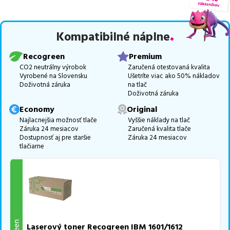
počte
1
ks.
Celá táto certifikovaná ponuka, spĺňajúca normy ISO 9001 a 14001,
Kompatibilné náplne
zaručuje bezproblémovú tlač.
Najlacnejší produkt
u nás nájdete
už od
26,86
€
.
Recogreen
Premium
Vieme, že pri nákupe zohráva dôležitú úlohu aj dostupnosť. Preto
CO2 neutrálny výrobok
Zaručená otestovaná kvalita
Vyrobené na Slovensku
Ušetríte viac ako 50% nákladov
sa snažíme
pravidelne naskladňovať produkty, aby boli ihneď k
Doživotná záruka
na tlač
dispozícii na odoslanie.
Aktuálne máme k tejto tlačiarni
v
Doživotná záruka
ponuke 1 ks tonerov.
Economy
Original
Ak si pri výbere nie ste istí, ktoré riešenie je pre vaše potreby
Najlacnejšia možnosť tlače
Vyššie náklady na tlač
Záruka 24 mesiacov
Zaručená kvalita tlače
najvhodnejšie, alebo máte akékoľvek ďalšie otázky, môžete sa na
Dostupnosť aj pre staršie
Záruka 24 mesiacov
nás kedykoľvek obrátiť e-mailom alebo telefonicky. Sme tu, aby
tlačiarne
sme vám pomohli vybrať to najlepšie riešenie.
Laserový toner Recogreen IBM 1601/1612