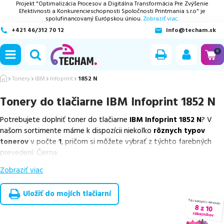
Projekt "Optimalizácia Procesov a Digitálna Transformácia Pre Zvýšenie
Efektívnosti a Konkurencieschopnosti Spoločnosti Printmania s.r.o" je
spolufinancovaný Európskou úniou.
Zobraziť viac.
+421 46/312 70 12
info@techam.sk
ubmenu
0
ubmenu
Tonery
IBM
Infoprint
1852 N
Tonery do tlačiarne
IBM Infoprint 1852 N
ubmenu
Potrebujete doplniť toner do tlačiarne
IBM Infoprint 1852 N
? V
ubmenu
našom sortimente máme k dispozícii niekoľko
rôznych typov
tonerov
v počte
1
, pričom si môžete vybrať z týchto farebných
ubmenu
prevedení: Čierna.
Zobraziť viac
Z uvedeného množstva dostupných náplní
ponúkame cenovo
výhodnejšie alternatívy, ktoré plne zachovávajú kvalitu tlače
.
Súčasťou tejto ponuky sú
overené náhrady v rôznych triedach
,
Uložiť do mojích tlačiarní
medzi ktoré patrí
ekologicky renovovaná rada RECOGREEN
v
počte
1
ks.