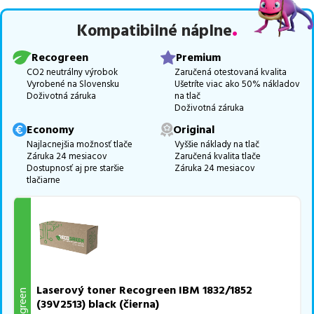
Celá táto certifikovaná ponuka, spĺňajúca normy ISO 9001 a 14001,
Kompatibilné náplne
zaručuje bezproblémovú tlač.
Najlacnejší produkt
u nás nájdete
už od
59,70
€
.
Recogreen
Premium
Vieme, že pri nákupe zohráva dôležitú úlohu aj dostupnosť. Preto
CO2 neutrálny výrobok
Zaručená otestovaná kvalita
Vyrobené na Slovensku
Ušetríte viac ako 50% nákladov
sa snažíme
pravidelne naskladňovať produkty, aby boli ihneď k
Doživotná záruka
na tlač
dispozícii na odoslanie.
Aktuálne máme k tejto tlačiarni
v
Doživotná záruka
ponuke 1 ks tonerov.
Economy
Original
Ak si pri výbere nie ste istí, ktoré riešenie je pre vaše potreby
Najlacnejšia možnosť tlače
Vyššie náklady na tlač
Záruka 24 mesiacov
Zaručená kvalita tlače
najvhodnejšie, alebo máte akékoľvek ďalšie otázky, môžete sa na
Dostupnosť aj pre staršie
Záruka 24 mesiacov
nás kedykoľvek obrátiť e-mailom alebo telefonicky. Sme tu, aby
tlačiarne
sme vám pomohli vybrať to najlepšie riešenie.
Laserový toner Recogreen IBM 1832/1852
Recogreen
(39V2513) black (čierna)