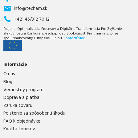
info@techam.sk
+421 46/312 70 12
Projekt "Optimalizácia Procesov a Digitálna Transformácia Pre Zvýšenie
Efektívnosti a Konkurencieschopnosti Spoločnosti Printmania s.r.o" je
spolufinancovaný Európskou úniou.
Zobraziť viac.
Informácie
O nás
Blog
Vernostný program
Doprava a platba
Záruka tovaru
Poistenie za spôsobenú škodu
FAQ k objednávke
Kvalita tonerov