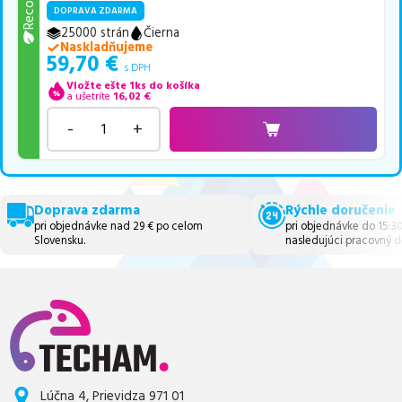
DOPRAVA ZDARMA
25000 strán
Čierna
Naskladňujeme
59,70
€
s DPH
Vložte ešte 1ks do košíka
a ušetríte
16,02
€
-
+
Doprava zdarma
Rýchle doručenie
pri objednávke nad 29 € po celom
pri objednávke do 15:3
Slovensku.
nasledujúci pracovný d
Lúčna 4, Prievidza 971 01