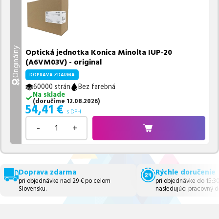
Originálny
Optická jednotka Konica Minolta IUP-20
(A6VM03V) - original
DOPRAVA ZDARMA
60000 strán
Bez farebná
Na sklade
(
doručíme
12.08.2026
)
54,41
€
s DPH
-
+
Doprava zdarma
Rýchle doručenie
pri objednávke nad 29 € po celom
pri objednávke do 15:3
Slovensku.
nasledujúci pracovný d