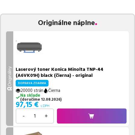
zaručuje bezproblémovú tlač.
Najlacnejší produkt
u nás nájdete
už od
54,41
€
.
Vieme, že pri nákupe zohráva dôležitú úlohu aj dostupnosť. Preto
Originálne náplne
sa snažíme
pravidelne naskladňovať produkty, aby boli ihneď k
dispozícii na odoslanie.
Aktuálne máme k tejto tlačiarni
v
ponuke 2 ks tonerov,
z toho je
2 z nich ihneď k expedícii.
Ak si pri výbere nie ste istí, ktoré riešenie je pre vaše potreby
najvhodnejšie, alebo máte akékoľvek ďalšie otázky, môžete sa na
nás kedykoľvek obrátiť e-mailom alebo telefonicky. Sme tu, aby
Laserový toner Konica Minolta TNP-44
Originálny
sme vám pomohli vybrať to najlepšie riešenie.
(A6VK01H) black (čierna) - original
DOPRAVA ZDARMA
20000 strán
Čierna
Na sklade
(
doručíme
12.08.2026
)
97,15
€
s DPH
-
+