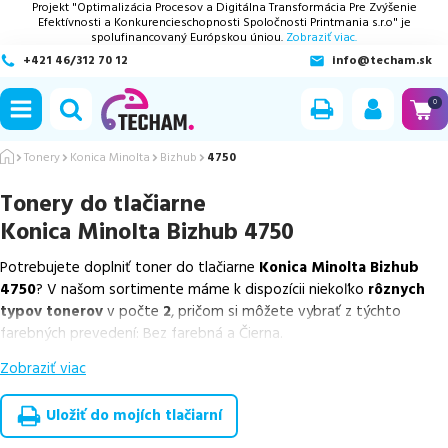
Projekt "Optimalizácia Procesov a Digitálna Transformácia Pre Zvýšenie
Efektívnosti a Konkurencieschopnosti Spoločnosti Printmania s.r.o" je
spolufinancovaný Európskou úniou.
Zobraziť viac.
+421 46/312 70 12
info@techam.sk
ubmenu
0
ubmenu
Tonery
Konica Minolta
Bizhub
4750
Tonery do tlačiarne
ubmenu
Konica Minolta Bizhub 4750
ubmenu
Potrebujete doplniť toner do tlačiarne
Konica Minolta Bizhub
4750
? V našom sortimente máme k dispozícii niekoľko
rôznych
ubmenu
typov tonerov
v počte
2
, pričom si môžete vybrať z týchto
farebných prevedení: Bez farebná a Čierna.
Zobraziť viac
Z uvedeného množstva dostupných náplní
ponúkame originálne
náplne
v počte
2
ks.
Uložiť do mojích tlačiarní
Celá táto certifikovaná ponuka, spĺňajúca normy ISO 9001 a 14001,