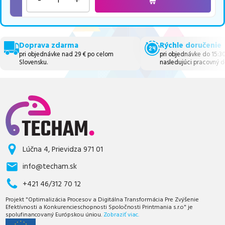
Doprava zdarma
Rýchle doručenie
pri objednávke nad 29 € po celom
pri objednávke do 15:3
Slovensku.
nasledujúci pracovný d
Lúčna 4, Prievidza 971 01
info@techam.sk
+421 46/312 70 12
Projekt "Optimalizácia Procesov a Digitálna Transformácia Pre Zvýšenie
Efektívnosti a Konkurencieschopnosti Spoločnosti Printmania s.r.o" je
spolufinancovaný Európskou úniou.
Zobraziť viac.