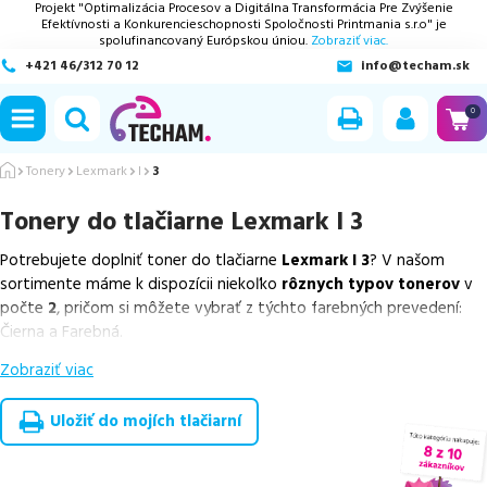
Projekt "Optimalizácia Procesov a Digitálna Transformácia Pre Zvýšenie
Efektívnosti a Konkurencieschopnosti Spoločnosti Printmania s.r.o" je
spolufinancovaný Európskou úniou.
Zobraziť viac.
+421 46/312 70 12
info@techam.sk
ubmenu
0
ubmenu
Tonery
Lexmark
I
3
Tonery do tlačiarne
Lexmark I 3
ubmenu
Potrebujete doplniť toner do tlačiarne
Lexmark I 3
? V našom
ubmenu
sortimente máme k dispozícii niekoľko
rôznych typov tonerov
v
počte
2
, pričom si môžete vybrať z týchto farebných prevedení:
ubmenu
Čierna a Farebná.
Zobraziť viac
Z uvedeného množstva dostupných náplní
ponúkame cenovo
výhodnejšie alternatívy, ktoré plne zachovávajú kvalitu tlače
.
Súčasťou tejto ponuky sú
overené náhrady v rôznych triedach
,
Uložiť do mojích tlačiarní
medzi ktoré patrí
špičková trieda PREMIUM
v počte
2
ks.
Celá táto certifikovaná ponuka, spĺňajúca normy ISO 9001 a 14001,