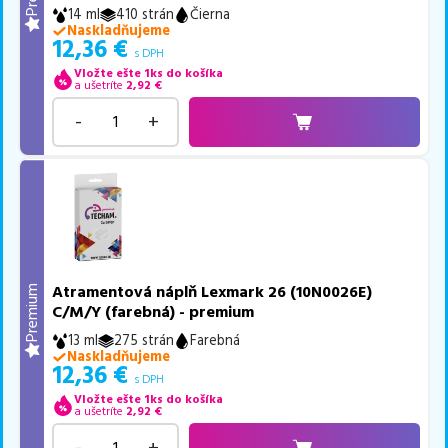
14 ml
410 strán
Čierna
Naskladňujeme
12,36
€
s DPH
Vložte ešte 1ks do košíka
a ušetríte
2,92
€
-
+
Atramentová náplň Lexmark 26 (10N0026E)
Premium
C/M/Y (farebná) - premium
13 ml
275 strán
Farebná
Naskladňujeme
12,36
€
s DPH
Vložte ešte 1ks do košíka
a ušetríte
2,92
€
-
+