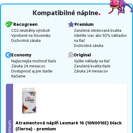
zaručuje bezproblémovú tlač.
Najlacnejší produkt
u nás nájdete
Kompatibilné náplne
už od
12,36
€
.
Vieme, že pri nákupe zohráva dôležitú úlohu aj dostupnosť. Preto
Recogreen
Premium
sa snažíme
pravidelne naskladňovať produkty, aby boli ihneď k
CO2 neutrálny výrobok
Zaručená otestovaná kvalita
Vyrobené na Slovensku
Ušetríte viac ako 50% nákladov
dispozícii na odoslanie.
Aktuálne máme k tejto tlačiarni
v
Doživotná záruka
na tlač
ponuke 2 ks tonerov.
Doživotná záruka
Ak si pri výbere nie ste istí, ktoré riešenie je pre vaše potreby
Economy
Original
najvhodnejšie, alebo máte akékoľvek ďalšie otázky, môžete sa na
Najlacnejšia možnosť tlače
Vyššie náklady na tlač
Záruka 24 mesiacov
Zaručená kvalita tlače
nás kedykoľvek obrátiť e-mailom alebo telefonicky. Sme tu, aby
Dostupnosť aj pre staršie
Záruka 24 mesiacov
sme vám pomohli vybrať to najlepšie riešenie.
tlačiarne
Atramentová náplň Lexmark 16 (10N0016E) black
Premium
(čierna) - premium