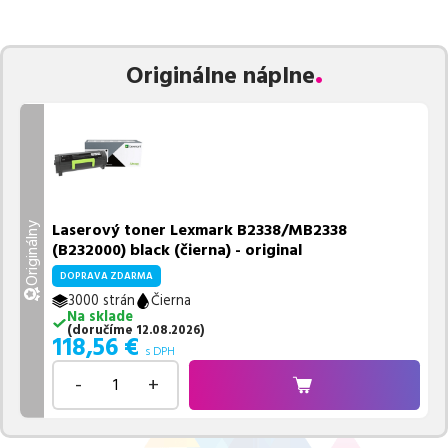
zaručuje bezproblémovú tlač.
Najlacnejší produkt
u nás nájdete
už od
118,56
€
.
Vieme, že pri nákupe zohráva dôležitú úlohu aj dostupnosť. Preto
Originálne náplne
sa snažíme
pravidelne naskladňovať produkty, aby boli ihneď k
dispozícii na odoslanie.
Aktuálne máme k tejto tlačiarni
v
ponuke 1 ks tonerov,
z toho je
1 z nich ihneď k expedícii.
Ak si pri výbere nie ste istí, ktoré riešenie je pre vaše potreby
najvhodnejšie, alebo máte akékoľvek ďalšie otázky, môžete sa na
nás kedykoľvek obrátiť e-mailom alebo telefonicky. Sme tu, aby
Laserový toner Lexmark B2338/MB2338
Originálny
sme vám pomohli vybrať to najlepšie riešenie.
(B232000) black (čierna) - original
DOPRAVA ZDARMA
3000 strán
Čierna
Na sklade
(
doručíme
12.08.2026
)
118,56
€
s DPH
-
+