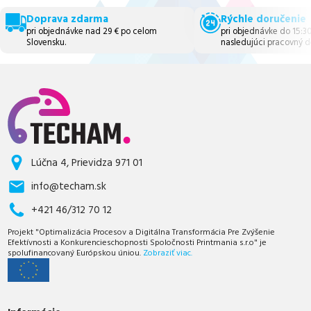
Doprava zdarma
Rýchle doručenie
pri objednávke nad 29 € po celom
pri objednávke do 15:3
Slovensku.
nasledujúci pracovný d
Lúčna 4, Prievidza 971 01
info@techam.sk
+421 46/312 70 12
Projekt "Optimalizácia Procesov a Digitálna Transformácia Pre Zvýšenie
Efektívnosti a Konkurencieschopnosti Spoločnosti Printmania s.r.o" je
spolufinancovaný Európskou úniou.
Zobraziť viac.