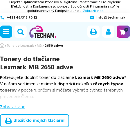
Projekt "Optimalizácia Procesov a Digitálna Transformácia Pre Zvýšenie
Efektívnosti a Konkurencieschopnosti Spoločnosti Printmania s.r.o" je
spolufinancovaný Európskou úniou.
Zobraziť viac.
+421 46/312 70 12
info@techam.sk
ubmenu
0
ubmenu
Tonery
Lexmark
MB
2650 adwe
Tonery do tlačiarne
ubmenu
Lexmark MB 2650 adwe
ubmenu
Potrebujete doplniť toner do tlačiarne
Lexmark MB 2650 adwe
?
V našom sortimente máme k dispozícii niekoľko
rôznych typov
ubmenu
tonerov
v počte
1
, pričom si môžete vybrať z týchto farebných
prevedení: Čierna.
Zobraziť viac
Z uvedeného množstva dostupných náplní
ponúkame originálne
náplne
v počte
1
ks.
Uložiť do mojích tlačiarní
Celá táto certifikovaná ponuka, spĺňajúca normy ISO 9001 a 14001,