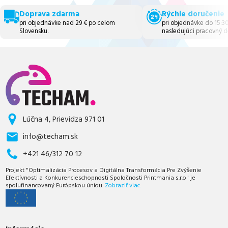
Doprava zdarma
Rýchle doručenie
pri objednávke nad 29 € po celom
pri objednávke do 15:3
Slovensku.
nasledujúci pracovný d
Lúčna 4, Prievidza 971 01
info@techam.sk
+421 46/312 70 12
Projekt "Optimalizácia Procesov a Digitálna Transformácia Pre Zvýšenie
Efektívnosti a Konkurencieschopnosti Spoločnosti Printmania s.r.o" je
spolufinancovaný Európskou úniou.
Zobraziť viac.