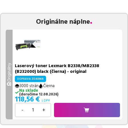
zaručuje bezproblémovú tlač.
Najlacnejší produkt
u nás nájdete
už od
118,56
€
.
Vieme, že pri nákupe zohráva dôležitú úlohu aj dostupnosť. Preto
Originálne náplne
sa snažíme
pravidelne naskladňovať produkty, aby boli ihneď k
dispozícii na odoslanie.
Aktuálne máme k tejto tlačiarni
v
ponuke 1 ks tonerov,
z toho je
1 z nich ihneď k expedícii.
Ak si pri výbere nie ste istí, ktoré riešenie je pre vaše potreby
najvhodnejšie, alebo máte akékoľvek ďalšie otázky, môžete sa na
nás kedykoľvek obrátiť e-mailom alebo telefonicky. Sme tu, aby
Laserový toner Lexmark B2338/MB2338
Originálny
sme vám pomohli vybrať to najlepšie riešenie.
(B232000) black (čierna) - original
DOPRAVA ZDARMA
3000 strán
Čierna
Na sklade
(
doručíme
12.08.2026
)
118,56
€
s DPH
-
+