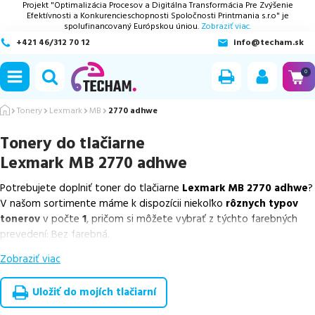
Projekt "Optimalizácia Procesov a Digitálna Transformácia Pre Zvýšenie
Efektívnosti a Konkurencieschopnosti Spoločnosti Printmania s.r.o" je
spolufinancovaný Európskou úniou.
Zobraziť viac.
+421 46/312 70 12
info@techam.sk
ubmenu
0
ubmenu
Tonery
Lexmark
MB
2770 adhwe
Tonery do tlačiarne
ubmenu
Lexmark MB 2770 adhwe
ubmenu
Potrebujete doplniť toner do tlačiarne
Lexmark MB 2770 adhwe
?
V našom sortimente máme k dispozícii niekoľko
rôznych typov
ubmenu
tonerov
v počte
1
, pričom si môžete vybrať z týchto farebných
prevedení: Bez farebná.
Zobraziť viac
Z uvedeného množstva dostupných náplní
ponúkame originálne
náplne
v počte
1
ks.
Uložiť do mojích tlačiarní
Celá táto certifikovaná ponuka, spĺňajúca normy ISO 9001 a 14001,