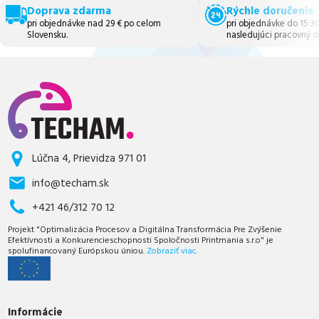
Doprava zdarma
Rýchle doručenie
pri objednávke nad 29 € po celom
pri objednávke do 15:3
Slovensku.
nasledujúci pracovný d
Lúčna 4, Prievidza 971 01
info@techam.sk
+421 46/312 70 12
Projekt "Optimalizácia Procesov a Digitálna Transformácia Pre Zvýšenie
Efektívnosti a Konkurencieschopnosti Spoločnosti Printmania s.r.o" je
spolufinancovaný Európskou úniou.
Zobraziť viac.
Informácie