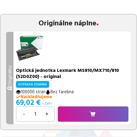
zaručuje bezproblémovú tlač.
Najlacnejší produkt
u nás nájdete
už od
69,02
€
.
Vieme, že pri nákupe zohráva dôležitú úlohu aj dostupnosť. Preto
Originálne náplne
sa snažíme
pravidelne naskladňovať produkty, aby boli ihneď k
dispozícii na odoslanie.
Aktuálne máme k tejto tlačiarni
v
ponuke 1 ks tonerov.
Ak si pri výbere nie ste istí, ktoré riešenie je pre vaše potreby
najvhodnejšie, alebo máte akékoľvek ďalšie otázky, môžete sa na
nás kedykoľvek obrátiť e-mailom alebo telefonicky. Sme tu, aby
Originálny
Optická jednotka Lexmark MS810/MX710/810
sme vám pomohli vybrať to najlepšie riešenie.
(52D0Z00) - original
DOPRAVA ZDARMA
100000 strán
Bez farebná
Naskladňujeme
69,02
€
s DPH
-
+