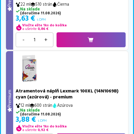
22 ml
510 strán
Čierna
Na sklade
(
doručíme
11.08.2026
)
3,63
€
s DPH
Vložte ešte 1ks do košíka
a ušetríte
0,86
€
-
+
Atramentová náplň Lexmark 100XL (14N1069B)
Premium
cyan (azúrová) - premium
12 ml
600 strán
Azúrova
Na sklade
(
doručíme
11.08.2026
)
3,88
€
s DPH
Vložte ešte 1ks do košíka
a ušetríte
0,92
€