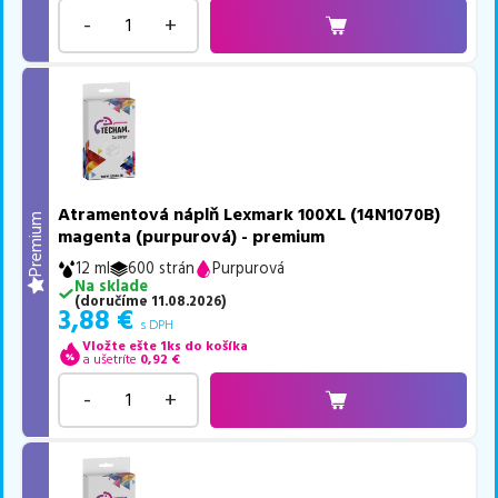
-
+
Atramentová náplň Lexmark 100XL (14N1070B)
Premium
magenta (purpurová) - premium
12 ml
600 strán
Purpurová
Na sklade
(
doručíme
11.08.2026
)
3,88
€
s DPH
Vložte ešte 1ks do košíka
a ušetríte
0,92
€
-
+