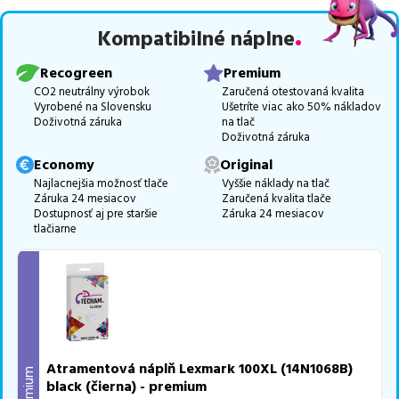
zaručuje bezproblémovú tlač.
Najlacnejší produkt
u nás nájdete
Kompatibilné náplne
už od
3,63
€
.
Vieme, že pri nákupe zohráva dôležitú úlohu aj dostupnosť. Preto
Recogreen
Premium
sa snažíme
pravidelne naskladňovať produkty, aby boli ihneď k
CO2 neutrálny výrobok
Zaručená otestovaná kvalita
Vyrobené na Slovensku
Ušetríte viac ako 50% nákladov
dispozícii na odoslanie.
Aktuálne máme k tejto tlačiarni
v
Doživotná záruka
na tlač
ponuke 4 ks tonerov,
z toho je
4 z nich ihneď k expedícii.
Doživotná záruka
Ak si pri výbere nie ste istí, ktoré riešenie je pre vaše potreby
Economy
Original
najvhodnejšie, alebo máte akékoľvek ďalšie otázky, môžete sa na
Najlacnejšia možnosť tlače
Vyššie náklady na tlač
Záruka 24 mesiacov
Zaručená kvalita tlače
nás kedykoľvek obrátiť e-mailom alebo telefonicky. Sme tu, aby
Dostupnosť aj pre staršie
Záruka 24 mesiacov
sme vám pomohli vybrať to najlepšie riešenie.
tlačiarne
Atramentová náplň Lexmark 100XL (14N1068B)
Premium
black (čierna) - premium