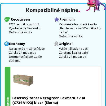
Celá táto certifikovaná ponuka, spĺňajúca normy ISO 9001 a 14001,
Kompatibilné náplne
zaručuje bezproblémovú tlač.
Najlacnejší produkt
u nás nájdete
už od
18,07
€
.
Recogreen
Premium
Vieme, že pri nákupe zohráva dôležitú úlohu aj dostupnosť. Preto
CO2 neutrálny výrobok
Zaručená otestovaná kvalita
Vyrobené na Slovensku
Ušetríte viac ako 50% nákladov
sa snažíme
pravidelne naskladňovať produkty, aby boli ihneď k
Doživotná záruka
na tlač
dispozícii na odoslanie.
Aktuálne máme k tejto tlačiarni
v
Doživotná záruka
ponuke 14 ks tonerov.
Economy
Original
Ak si pri výbere nie ste istí, ktoré riešenie je pre vaše potreby
Najlacnejšia možnosť tlače
Vyššie náklady na tlač
Záruka 24 mesiacov
Zaručená kvalita tlače
najvhodnejšie, alebo máte akékoľvek ďalšie otázky, môžete sa na
Dostupnosť aj pre staršie
Záruka 24 mesiacov
nás kedykoľvek obrátiť e-mailom alebo telefonicky. Sme tu, aby
tlačiarne
sme vám pomohli vybrať to najlepšie riešenie.
Laserový toner Recogreen Lexmark X734
Recogreen
(C734A1KG) black (čierna)