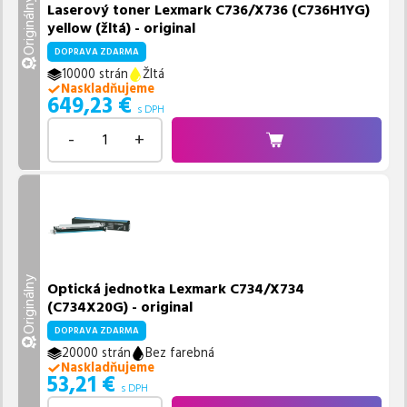
Originálny
Laserový toner Lexmark C736/X736 (C736H1YG)
yellow (žltá) - original
DOPRAVA ZDARMA
10000 strán
Žltá
Naskladňujeme
649,23
€
s DPH
-
+
Originálny
Optická jednotka Lexmark C734/X734
(C734X20G) - original
DOPRAVA ZDARMA
20000 strán
Bez farebná
Naskladňujeme
53,21
€
s DPH