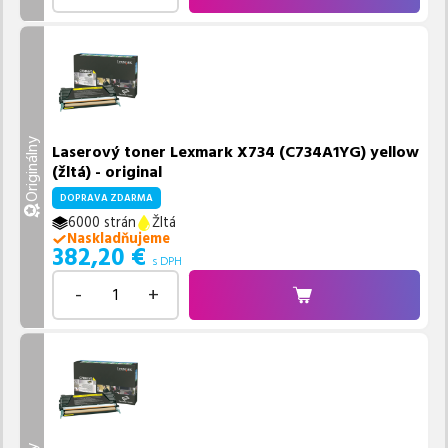
Originálny
Laserový toner Lexmark X734 (C734A1YG) yellow
(žltá) - original
DOPRAVA ZDARMA
6000 strán
Žltá
Naskladňujeme
382,20
€
s DPH
-
+