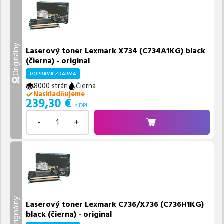
Originálny
Laserový toner Lexmark X734 (C734A1KG) black
(čierna) - original
DOPRAVA ZDARMA
8000 strán
Čierna
Naskladňujeme
239,30
€
s DPH
-
+
Originálny
Laserový toner Lexmark C736/X736 (C736H1KG)
black (čierna) - original