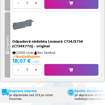
-
+
Originálny
Odpadová nádobka Lexmark C734/X734
(C734X77G) - original
25000 strán
Bez farebná
Naskladňujeme
18,07
€
s DPH
-
+
Doprava zdarma
Rýchle doručenie
pri objednávke nad 29 € po celom
pri objednávke do 15:3
Slovensku.
nasledujúci pracovný d