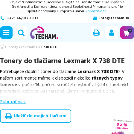
Projekt "Optimalizácia Procesov a Digitálna Transformácia Pre Zvýšenie
Efektívnosti a Konkurencieschopnosti Spoločnosti Printmania s.r.o" je
spolufinancovaný Európskou úniou.
Zobraziť viac.
+421 46/312 70 12
info@techam.sk
ubmenu
0
ubmenu
Tonery
Lexmark
X
738 DTE
Tonery do tlačiarne
Lexmark X 738 DTE
ubmenu
Potrebujete doplniť toner do tlačiarne
Lexmark X 738 DTE
? V
ubmenu
našom sortimente máme k dispozícii niekoľko
rôznych typov
tonerov
v počte
14
, pričom si môžete vybrať z týchto farebných
ubmenu
prevedení: Azúrova, Bez farebná, Čierna, Purpurová a Žltá.
Zobraziť viac
Z uvedeného množstva dostupných náplní
ponúkame originálne
náplne
v počte
10
ks, ako aj
cenovo výhodnejšie alternatívy,
ktoré plne zachovávajú kvalitu tlače
. Súčasťou tejto ponuky sú
Uložiť do mojích tlačiarní
overené náhrady v rôznych triedach
, medzi ktoré patrí
ekologicky renovovaná rada RECOGREEN
v počte
4
ks.