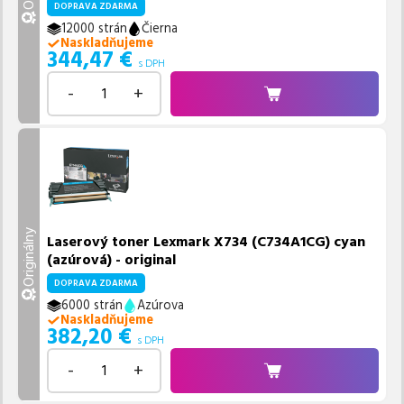
DOPRAVA ZDARMA
12000 strán
Čierna
Naskladňujeme
344,47
€
s DPH
-
+
Originálny
Laserový toner Lexmark X734 (C734A1CG) cyan
(azúrová) - original
DOPRAVA ZDARMA
6000 strán
Azúrova
Naskladňujeme
382,20
€
s DPH
-
+