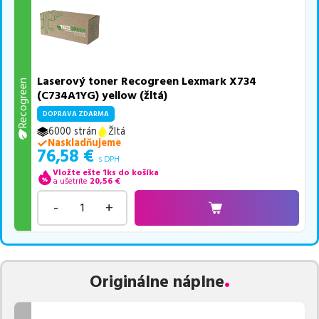
Laserový toner Recogreen Lexmark X734
Recogreen
(C734A1YG) yellow (žltá)
DOPRAVA ZDARMA
6000 strán
Žltá
Naskladňujeme
76,58
€
s DPH
Vložte ešte 1ks do košíka
a ušetríte
20,56
€
-
+
Originálne náplne