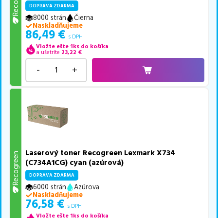
DOPRAVA ZDARMA
8000 strán
Čierna
Naskladňujeme
86,49
€
s DPH
Vložte ešte 1ks do košíka
a ušetríte
23,22
€
-
+
Laserový toner Recogreen Lexmark X734
Recogreen
(C734A1CG) cyan (azúrová)
DOPRAVA ZDARMA
6000 strán
Azúrova
Naskladňujeme
76,58
€
s DPH
Vložte ešte 1ks do košíka