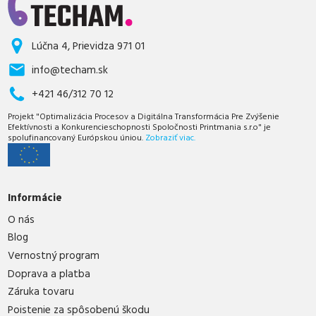
Lúčna 4, Prievidza 971 01
info@techam.sk
+421 46/312 70 12
Projekt "Optimalizácia Procesov a Digitálna Transformácia Pre Zvýšenie
Efektívnosti a Konkurencieschopnosti Spoločnosti Printmania s.r.o" je
spolufinancovaný Európskou úniou.
Zobraziť viac.
Informácie
O nás
Blog
Vernostný program
Doprava a platba
Záruka tovaru
Poistenie za spôsobenú škodu