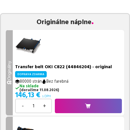
zaručuje bezproblémovú tlač.
Najlacnejší produkt
u nás nájdete
už od
146,13
€
.
Vieme, že pri nákupe zohráva dôležitú úlohu aj dostupnosť. Preto
Originálne náplne
sa snažíme
pravidelne naskladňovať produkty, aby boli ihneď k
dispozícii na odoslanie.
Aktuálne máme k tejto tlačiarni
v
ponuke 2 ks tonerov,
z toho je
2 z nich ihneď k expedícii.
Ak si pri výbere nie ste istí, ktoré riešenie je pre vaše potreby
najvhodnejšie, alebo máte akékoľvek ďalšie otázky, môžete sa na
nás kedykoľvek obrátiť e-mailom alebo telefonicky. Sme tu, aby
Originálny
Transfer belt OKI C822 (44846204) - original
sme vám pomohli vybrať to najlepšie riešenie.
DOPRAVA ZDARMA
80000 strán
Bez farebná
Na sklade
(
doručíme
11.08.2026
)
146,13
€
s DPH
-
+