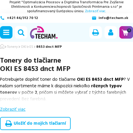
Projekt "Optimalizácia Procesov a Digitálna Transformácia Pre Zvýšenie
Efektívnosti a Konkurencieschopnosti Spoločnosti Printmania s.r.o" je
spolufinancovaný Európskou úniou.
Zobraziť viac.
+421 46/312 70 12
info@techam.sk
ubmenu
0
ubmenu
Tonery
OKI
ES
8453 dnct MFP
Tonery do tlačiarne
ubmenu
OKI ES 8453 dnct MFP
ubmenu
Potrebujete doplniť toner do tlačiarne
OKI ES 8453 dnct MFP
? V
našom sortimente máme k dispozícii niekoľko
rôznych typov
ubmenu
tonerov
v počte
2
, pričom si môžete vybrať z týchto farebných
prevedení: Bez farebná.
Zobraziť viac
Z uvedeného množstva dostupných náplní
ponúkame originálne
náplne
v počte
2
ks.
Uložiť do mojích tlačiarní
Celá táto certifikovaná ponuka, spĺňajúca normy ISO 9001 a 14001,