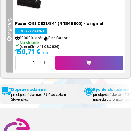
Originálny
Fuser OKI C831/841 (44848805) - original
DOPRAVA ZDARMA
100000 strán
Bez farebná
Na sklade
(
doručíme
11.08.2026
)
150,71
€
s DPH
-
+
Doprava zdarma
Rýchle doručenie
pri objednávke nad 29 € po celom
pri objednávke do 15:3
Slovensku.
nasledujúci pracovný d