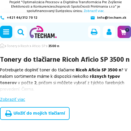
Projekt "Optimalizácia Procesov a Digitálna Transformácia Pre Zvýšenie
Efektívnosti a Konkurencieschopnosti Spoločnosti Printmania s.r.o" je
spolufinancovaný Európskou úniou.
Zobraziť viac.
+421 46/312 70 12
info@techam.sk
ubmenu
0
ubmenu
Tonery
Ricoh
Aficio SP
3500 n
Tonery do tlačiarne
Ricoh Aficio SP 3500 n
ubmenu
Potrebujete doplniť toner do tlačiarne
Ricoh Aficio SP 3500 n
? V
ubmenu
našom sortimente máme k dispozícii niekoľko
rôznych typov
tonerov
v počte
2
, pričom si môžete vybrať z týchto farebných
ubmenu
prevedení: Čierna.
Zobraziť viac
Z uvedeného množstva dostupných náplní
ponúkame originálne
náplne
v počte
2
ks.
Uložiť do mojích tlačiarní
Celá táto certifikovaná ponuka, spĺňajúca normy ISO 9001 a 14001,
zaručuje bezproblémovú tlač.
Najlacnejší produkt
u nás nájdete
už od
78,98
€
.