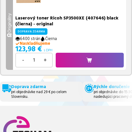
Originálny
Laserový toner Ricoh SP3500XE (407646) black
(čierna) - original
DOPRAVA ZDARMA
6400 strán
Čierna
Naskladňujeme
123,98
€
s DPH
-
+
Doprava zdarma
Rýchle doručenie
pri objednávke nad 29 € po celom
pri objednávke do 15:3
Slovensku.
nasledujúci pracovný d