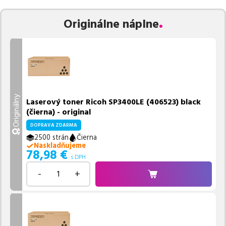
Vieme, že pri nákupe zohráva dôležitú úlohu aj dostupnosť. Preto
Originálne náplne
sa snažíme
pravidelne naskladňovať produkty, aby boli ihneď k
dispozícii na odoslanie.
Aktuálne máme k tejto tlačiarni
v
ponuke 2 ks tonerov.
Ak si pri výbere nie ste istí, ktoré riešenie je pre vaše potreby
najvhodnejšie, alebo máte akékoľvek ďalšie otázky, môžete sa na
nás kedykoľvek obrátiť e-mailom alebo telefonicky. Sme tu, aby
Originálny
Laserový toner Ricoh SP3400LE (406523) black
sme vám pomohli vybrať to najlepšie riešenie.
(čierna) - original
DOPRAVA ZDARMA
2500 strán
Čierna
Naskladňujeme
78,98
€
s DPH
-
+