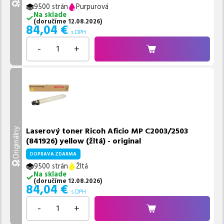
9500 strán
Purpurová
Na sklade
(
doručíme
12.08.2026
)
84,04
€
s DPH
-
+
Laserový toner Ricoh Aficio MP C2003/2503
Originálny
(841926) yellow (žltá) - original
DOPRAVA ZDARMA
9500 strán
Žltá
Na sklade
(
doručíme
12.08.2026
)
84,04
€
s DPH
-
+