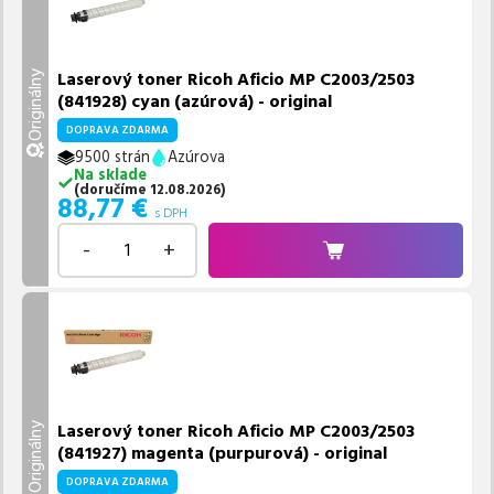
Laserový toner Ricoh Aficio MP C2003/2503
Originálny
(841928) cyan (azúrová) - original
DOPRAVA ZDARMA
9500 strán
Azúrova
Na sklade
(
doručíme
12.08.2026
)
88,77
€
s DPH
-
+
Laserový toner Ricoh Aficio MP C2003/2503
Originálny
(841927) magenta (purpurová) - original
DOPRAVA ZDARMA