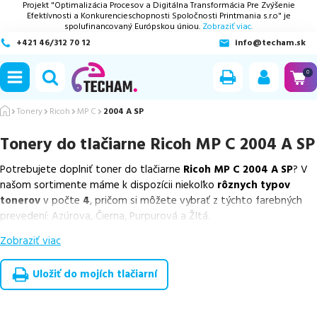
Projekt "Optimalizácia Procesov a Digitálna Transformácia Pre Zvýšenie
Efektívnosti a Konkurencieschopnosti Spoločnosti Printmania s.r.o" je
spolufinancovaný Európskou úniou.
Zobraziť viac.
+421 46/312 70 12
info@techam.sk
ubmenu
0
ubmenu
Tonery
Ricoh
MP C
2004 A SP
Tonery do tlačiarne
Ricoh MP C 2004 A SP
ubmenu
Potrebujete doplniť toner do tlačiarne
Ricoh MP C 2004 A SP
? V
ubmenu
našom sortimente máme k dispozícii niekoľko
rôznych typov
tonerov
v počte
4
, pričom si môžete vybrať z týchto farebných
ubmenu
prevedení: Azúrova, Čierna, Purpurová a Žltá.
Zobraziť viac
Z uvedeného množstva dostupných náplní
ponúkame originálne
náplne
v počte
4
ks.
Uložiť do mojích tlačiarní
Celá táto certifikovaná ponuka, spĺňajúca normy ISO 9001 a 14001,
zaručuje bezproblémovú tlač.
Najlacnejší produkt
u nás nájdete
už od
53,42
€
.