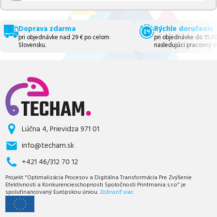
Doprava zdarma
Rýchle doručenie
pri objednávke nad 29 € po celom
pri objednávke do 15:3
Slovensku.
nasledujúci pracovný d
Lúčna 4, Prievidza 971 01
info@techam.sk
+421 46/312 70 12
Projekt "Optimalizácia Procesov a Digitálna Transformácia Pre Zvýšenie
Efektívnosti a Konkurencieschopnosti Spoločnosti Printmania s.r.o" je
spolufinancovaný Európskou úniou.
Zobraziť viac.