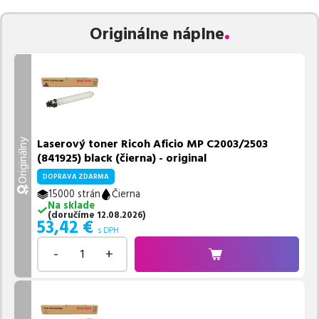
Vieme, že pri nákupe zohráva dôležitú úlohu aj dostupnosť. Preto
Originálne náplne
sa snažíme
pravidelne naskladňovať produkty, aby boli ihneď k
dispozícii na odoslanie.
Aktuálne máme k tejto tlačiarni
v
ponuke 4 ks tonerov,
z toho je
4 z nich ihneď k expedícii.
Ak si pri výbere nie ste istí, ktoré riešenie je pre vaše potreby
najvhodnejšie, alebo máte akékoľvek ďalšie otázky, môžete sa na
nás kedykoľvek obrátiť e-mailom alebo telefonicky. Sme tu, aby
Laserový toner Ricoh Aficio MP C2003/2503
Originálny
sme vám pomohli vybrať to najlepšie riešenie.
(841925) black (čierna) - original
DOPRAVA ZDARMA
15000 strán
Čierna
Na sklade
(
doručíme
12.08.2026
)
53,42
€
s DPH
-
+