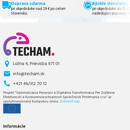
Doprava zdarma
Rýchle doručenie
pri objednávke nad 29 € po celom
pri objednávke do 15:3
Slovensku.
nasledujúci pracovný d
Lúčna 4, Prievidza 971 01
info@techam.sk
+421 46/312 70 12
Projekt "Optimalizácia Procesov a Digitálna Transformácia Pre Zvýšenie
Efektívnosti a Konkurencieschopnosti Spoločnosti Printmania s.r.o" je
spolufinancovaný Európskou úniou.
Zobraziť viac.
Informácie