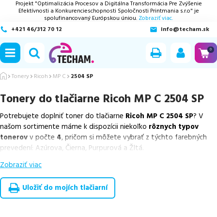
Projekt "Optimalizácia Procesov a Digitálna Transformácia Pre Zvýšenie
Efektívnosti a Konkurencieschopnosti Spoločnosti Printmania s.r.o" je
spolufinancovaný Európskou úniou.
Zobraziť viac.
+421 46/312 70 12
info@techam.sk
ubmenu
0
ubmenu
Tonery
Ricoh
MP C
2504 SP
Tonery do tlačiarne
Ricoh MP C 2504 SP
ubmenu
Potrebujete doplniť toner do tlačiarne
Ricoh MP C 2504 SP
? V
ubmenu
našom sortimente máme k dispozícii niekoľko
rôznych typov
tonerov
v počte
4
, pričom si môžete vybrať z týchto farebných
ubmenu
prevedení: Azúrova, Čierna, Purpurová a Žltá.
Zobraziť viac
Z uvedeného množstva dostupných náplní
ponúkame originálne
náplne
v počte
4
ks.
Uložiť do mojích tlačiarní
Celá táto certifikovaná ponuka, spĺňajúca normy ISO 9001 a 14001,
zaručuje bezproblémovú tlač.
Najlacnejší produkt
u nás nájdete
už od
53,42
€
.