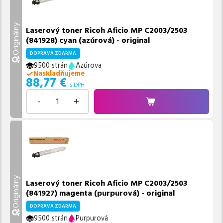
Originálny
Laserový toner Ricoh Aficio MP C2003/2503
(841928) cyan (azúrová) - original
DOPRAVA ZDARMA
9500 strán
Azúrova
Naskladňujeme
88,77
€
s DPH
-
+
Originálny
Laserový toner Ricoh Aficio MP C2003/2503
(841927) magenta (purpurová) - original
DOPRAVA ZDARMA
9500 strán
Purpurová