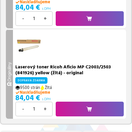
Naskladňujeme
84,04
€
s DPH
-
+
Originálny
Laserový toner Ricoh Aficio MP C2003/2503
(841926) yellow (žltá) - original
DOPRAVA ZDARMA
9500 strán
Žltá
Naskladňujeme
84,04
€
s DPH
-
+