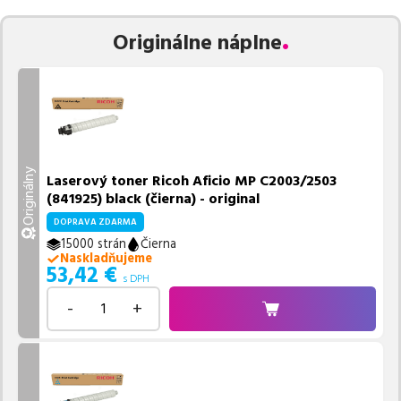
Vieme, že pri nákupe zohráva dôležitú úlohu aj dostupnosť. Preto
Originálne náplne
sa snažíme
pravidelne naskladňovať produkty, aby boli ihneď k
dispozícii na odoslanie.
Aktuálne máme k tejto tlačiarni
v
ponuke 4 ks tonerov.
Ak si pri výbere nie ste istí, ktoré riešenie je pre vaše potreby
najvhodnejšie, alebo máte akékoľvek ďalšie otázky, môžete sa na
nás kedykoľvek obrátiť e-mailom alebo telefonicky. Sme tu, aby
Originálny
Laserový toner Ricoh Aficio MP C2003/2503
sme vám pomohli vybrať to najlepšie riešenie.
(841925) black (čierna) - original
DOPRAVA ZDARMA
15000 strán
Čierna
Naskladňujeme
53,42
€
s DPH
-
+