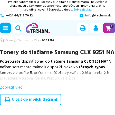
Projekt "Optimalizácia Procesov a Digitálna Transformácia Pre Zvýšenie
Efektívnosti a Konkurencieschopnosti Spoločnosti Printmania s.r.o" je
spolufinancovaný Európskou úniou.
Zobraziť viac.
+421 46/312 70 12
info@techam.sk
ubmenu
0
ubmenu
Tonery
Samsung
CLX
9251 NA
Tonery do tlačiarne
Samsung CLX 9251 NA
ubmenu
Potrebujete doplniť toner do tlačiarne
Samsung CLX 9251 NA
? V
ubmenu
našom sortimente máme k dispozícii niekoľko
rôznych typov
tonerov
v počte
5
, pričom si môžete vybrať z týchto farebných
ubmenu
prevedení: Azúrova, Čierna, Purpurová a Žltá.
Zobraziť viac
Z uvedeného množstva dostupných náplní
ponúkame originálne
náplne
v počte
5
ks.
Uložiť do mojích tlačiarní
Celá táto certifikovaná ponuka, spĺňajúca normy ISO 9001 a 14001,
zaručuje bezproblémovú tlač.
Najlacnejší produkt
u nás nájdete
už od
37,96
€
.