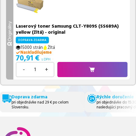
Originálny
Laserový toner Samsung CLT-Y809S (SS689A)
yellow (žltá) - original
DOPRAVA ZDARMA
15000 strán
Žltá
Naskladňujeme
70,91
€
s DPH
-
+
Doprava zdarma
Rýchle doručenie
pri objednávke nad 29 € po celom
pri objednávke do 15:3
Slovensku.
nasledujúci pracovný d