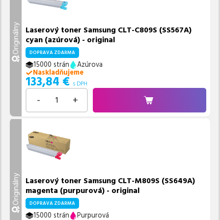
Originálny
Laserový toner Samsung CLT-C809S (SS567A)
cyan (azúrová) - original
DOPRAVA ZDARMA
15000 strán
Azúrova
Naskladňujeme
133,84
€
s DPH
-
+
Originálny
Laserový toner Samsung CLT-M809S (SS649A)
magenta (purpurová) - original
DOPRAVA ZDARMA
15000 strán
Purpurová