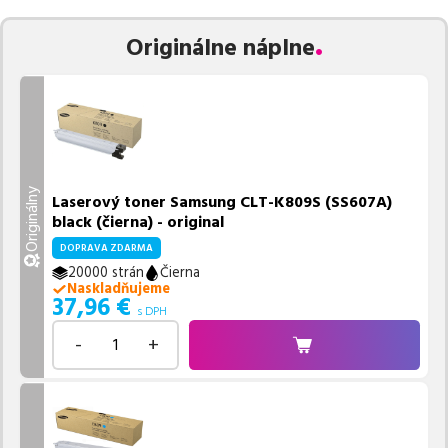
Vieme, že pri nákupe zohráva dôležitú úlohu aj dostupnosť. Preto
Originálne náplne
sa snažíme
pravidelne naskladňovať produkty, aby boli ihneď k
dispozícii na odoslanie.
Aktuálne máme k tejto tlačiarni
v
ponuke 5 ks tonerov.
Ak si pri výbere nie ste istí, ktoré riešenie je pre vaše potreby
najvhodnejšie, alebo máte akékoľvek ďalšie otázky, môžete sa na
nás kedykoľvek obrátiť e-mailom alebo telefonicky. Sme tu, aby
Originálny
Laserový toner Samsung CLT-K809S (SS607A)
sme vám pomohli vybrať to najlepšie riešenie.
black (čierna) - original
DOPRAVA ZDARMA
20000 strán
Čierna
Naskladňujeme
37,96
€
s DPH
-
+