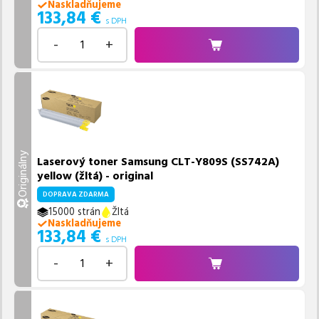
Naskladňujeme
133,84
€
s DPH
-
+
Originálny
Laserový toner Samsung CLT-Y809S (SS742A)
yellow (žltá) - original
DOPRAVA ZDARMA
15000 strán
Žltá
Naskladňujeme
133,84
€
s DPH
-
+