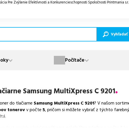
ácia Pre Zvýšenie Efektívnosti a Konkurencieschopnosti Spoločnosti Printmania s.r
Vyhľadať
oky
Počítače
ačiarne
Samsung MultiXpress C 9201
toner do tlačiarne
Samsung MultiXpress C 9201
? V našom sortim
pov tonerov
v počte
5
, pričom si môžete vybrať z týchto farebn
ltá.
va dostupných náplní
ponúkame originálne náplne
v počte
5
ks.