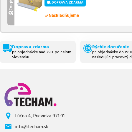
Originálny
DOPRAVA ZDARMA
Naskladňujeme
Doprava zdarma
Rýchle doručenie
pri objednávke nad 29 € po celom
pri objednávke do 15:
Slovensku.
nasledujúci pracovný d
Lúčna 4, Prievidza 971 01
info@techam.sk