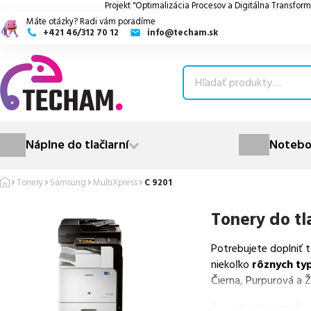
Projekt "Optimalizácia Procesov a Digitálna Transform
Máte otázky? Radi vám poradíme
+421 46/312 70 12
info@techam.sk
ubmenu
ubmenu
ubmenu
Náplne do tlačiarní
Notebo
ubmenu
Tonery
Samsung
MultiXpress
C 9201
ubmenu
Tonery do tl
Potrebujete doplniť 
niekoľko
rôznych ty
Čierna, Purpurová a Ž
Z uvedeného množst