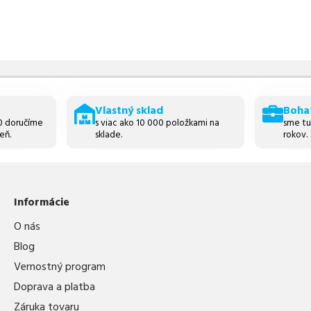
Vlastný sklad
Boha
30 doručíme
s viac ako 10 000 položkami na
sme tu
eň.
sklade.
rokov.
Informácie
O nás
Blog
Vernostný program
Doprava a platba
Záruka tovaru