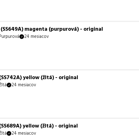
SS649A) magenta (purpurová) - original
Purpurová
24 mesiacov
S742A) yellow (žltá) - original
Žltá
24 mesiacov
S689A) yellow (žltá) - original
Žltá
24 mesiacov