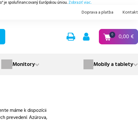
.o" je spolufinancovaný Európskou úniou.
Zobraziť viac.
Doprava a platba
Kontakt
0,00
€
0
Monitory
Mobily a tablety
ente máme k dispozícii
ých prevedení: Azúrova,