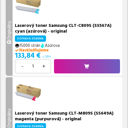
Originálny
Laserový toner Samsung CLT-C809S (SS567A)
cyan (azúrová) - original
DOPRAVA ZDARMA
15000 strán
Azúrova
Naskladňujeme
133,84
€
s DPH
-
+
Originálny
Laserový toner Samsung CLT-M809S (SS649A)
magenta (purpurová) - original
DOPRAVA ZDARMA