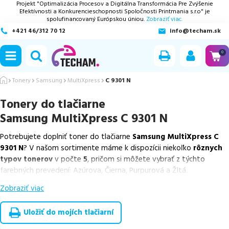
Projekt "Optimalizácia Procesov a Digitálna Transformácia Pre Zvýšenie
Efektívnosti a Konkurencieschopnosti Spoločnosti Printmania s.r.o" je
spolufinancovaný Európskou úniou.
Zobraziť viac.
+421 46/312 70 12
info@techam.sk
ubmenu
0
ubmenu
Tonery
Samsung
MultiXpress
C 9301 N
Tonery do tlačiarne
ubmenu
Samsung MultiXpress C 9301 N
ubmenu
Potrebujete doplniť toner do tlačiarne
Samsung MultiXpress C
9301 N
? V našom sortimente máme k dispozícii niekoľko
rôznych
ubmenu
typov tonerov
v počte
5
, pričom si môžete vybrať z týchto
farebných prevedení: Azúrova, Čierna, Purpurová a Žltá.
Zobraziť viac
Z uvedeného množstva dostupných náplní
ponúkame originálne
náplne
v počte
5
ks.
Uložiť do mojích tlačiarní
Celá táto certifikovaná ponuka, spĺňajúca normy ISO 9001 a 14001,