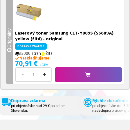
Originálny
Laserový toner Samsung CLT-Y809S (SS689A)
yellow (žltá) - original
DOPRAVA ZDARMA
15000 strán
Žltá
Naskladňujeme
70,91
€
s DPH
-
+
Doprava zdarma
Rýchle doručenie
pri objednávke nad 29 € po celom
pri objednávke do 15:3
Slovensku.
nasledujúci pracovný d