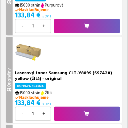
15000 strán
Purpurová
Naskladňujeme
133,84
€
s DPH
-
+
Originálny
Laserový toner Samsung CLT-Y809S (SS742A)
yellow (žltá) - original
DOPRAVA ZDARMA
15000 strán
Žltá
Naskladňujeme
133,84
€
s DPH
-
+