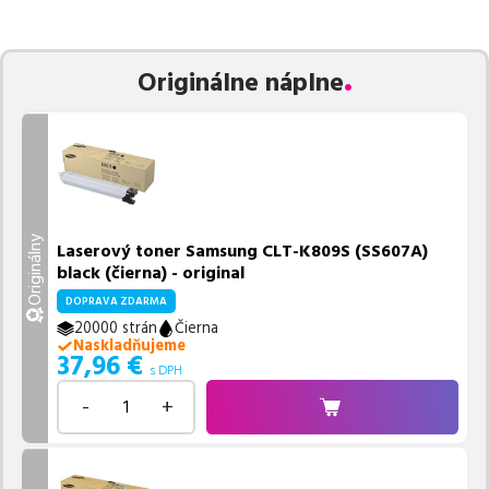
zaručuje bezproblémovú tlač.
Najlacnejší produkt
u nás nájdete
už od
37,96
€
.
Vieme, že pri nákupe zohráva dôležitú úlohu aj dostupnosť. Preto
Originálne náplne
sa snažíme
pravidelne naskladňovať produkty, aby boli ihneď k
dispozícii na odoslanie.
Aktuálne máme k tejto tlačiarni
v
ponuke 5 ks tonerov.
Ak si pri výbere nie ste istí, ktoré riešenie je pre vaše potreby
najvhodnejšie, alebo máte akékoľvek ďalšie otázky, môžete sa na
nás kedykoľvek obrátiť e-mailom alebo telefonicky. Sme tu, aby
Originálny
Laserový toner Samsung CLT-K809S (SS607A)
sme vám pomohli vybrať to najlepšie riešenie.
black (čierna) - original
DOPRAVA ZDARMA
20000 strán
Čierna
Naskladňujeme
37,96
€
s DPH
-
+