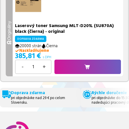
Originálny
Laserový toner Samsung MLT-D201L (SU870A)
black (čierna) - original
DOPRAVA ZDARMA
20000 strán
Čierna
Naskladňujeme
385,81
€
s DPH
-
+
Doprava zdarma
Rýchle doručenie
pri objednávke nad 29 € po celom
pri objednávke do 15:3
Slovensku.
nasledujúci pracovný d