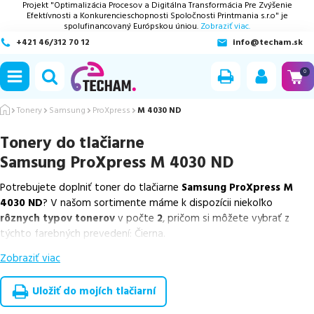
Projekt "Optimalizácia Procesov a Digitálna Transformácia Pre Zvýšenie
Efektívnosti a Konkurencieschopnosti Spoločnosti Printmania s.r.o" je
spolufinancovaný Európskou úniou.
Zobraziť viac.
+421 46/312 70 12
info@techam.sk
ubmenu
0
ubmenu
Tonery
Samsung
ProXpress
M 4030 ND
Tonery do tlačiarne
ubmenu
Samsung ProXpress M 4030 ND
ubmenu
Potrebujete doplniť toner do tlačiarne
Samsung ProXpress M
4030 ND
? V našom sortimente máme k dispozícii niekoľko
ubmenu
rôznych typov tonerov
v počte
2
, pričom si môžete vybrať z
týchto farebných prevedení: Čierna.
Zobraziť viac
Z uvedeného množstva dostupných náplní
ponúkame originálne
náplne
v počte
2
ks.
Uložiť do mojích tlačiarní
Celá táto certifikovaná ponuka, spĺňajúca normy ISO 9001 a 14001,