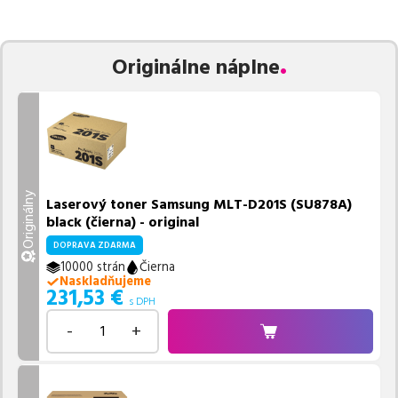
zaručuje bezproblémovú tlač.
Najlacnejší produkt
u nás nájdete
už od
231,53
€
.
Vieme, že pri nákupe zohráva dôležitú úlohu aj dostupnosť. Preto
Originálne náplne
sa snažíme
pravidelne naskladňovať produkty, aby boli ihneď k
dispozícii na odoslanie.
Aktuálne máme k tejto tlačiarni
v
ponuke 2 ks tonerov.
Ak si pri výbere nie ste istí, ktoré riešenie je pre vaše potreby
najvhodnejšie, alebo máte akékoľvek ďalšie otázky, môžete sa na
nás kedykoľvek obrátiť e-mailom alebo telefonicky. Sme tu, aby
Originálny
Laserový toner Samsung MLT-D201S (SU878A)
sme vám pomohli vybrať to najlepšie riešenie.
black (čierna) - original
DOPRAVA ZDARMA
10000 strán
Čierna
Naskladňujeme
231,53
€
s DPH
-
+