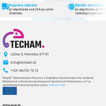
Doprava zdarma
Rýchle doručenie
pri objednávke nad 29 € po celom
pri objednávke do 15:3
Slovensku.
nasledujúci pracovný d
Lúčna 4, Prievidza 971 01
info@techam.sk
+421 46/312 70 12
Projekt "Optimalizácia Procesov a Digitálna Transformácia Pre Zvýšenie
Efektívnosti a Konkurencieschopnosti Spoločnosti Printmania s.r.o" je
spolufinancovaný Európskou úniou.
Zobraziť viac.
Informácie