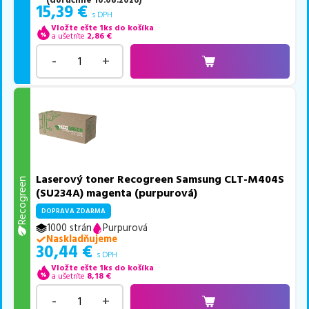
(
doručíme
10.08.2026
)
15,39
€
s DPH
Vložte ešte 1ks do košíka
a ušetríte
2,86
€
-
+
Laserový toner Recogreen Samsung CLT-M404S
Recogreen
(SU234A) magenta (purpurová)
DOPRAVA ZDARMA
1000 strán
Purpurová
Naskladňujeme
30,44
€
s DPH
Vložte ešte 1ks do košíka
a ušetríte
8,18
€
-
+