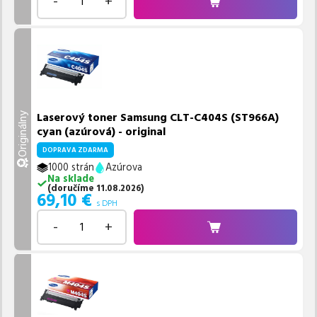
-
+
Laserový toner Samsung CLT-C404S (ST966A)
Originálny
cyan (azúrová) - original
DOPRAVA ZDARMA
1000 strán
Azúrova
Na sklade
(
doručíme
11.08.2026
)
69,10
€
s DPH
-
+