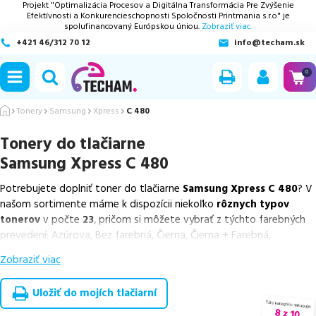
Projekt "Optimalizácia Procesov a Digitálna Transformácia Pre Zvýšenie
Efektívnosti a Konkurencieschopnosti Spoločnosti Printmania s.r.o" je
spolufinancovaný Európskou úniou.
Zobraziť viac.
+421 46/312 70 12
info@techam.sk
ubmenu
0
ubmenu
Tonery
Samsung
Xpress
C 480
Tonery do tlačiarne
ubmenu
Samsung Xpress C 480
ubmenu
Potrebujete doplniť toner do tlačiarne
Samsung Xpress C 480
? V
našom sortimente máme k dispozícii niekoľko
rôznych typov
ubmenu
tonerov
v počte
23
, pričom si môžete vybrať z týchto farebných
prevedení: Azúrova, Bez farebná, Čierna, Čierna + Farebná,
Purpurová a Žltá.
Zobraziť viac
Z uvedeného množstva dostupných náplní
ponúkame originálne
náplne
v počte
9
ks, ako aj
cenovo výhodnejšie alternatívy,
Uložiť do mojích tlačiarní
ktoré plne zachovávajú kvalitu tlače
. Súčasťou tejto ponuky sú