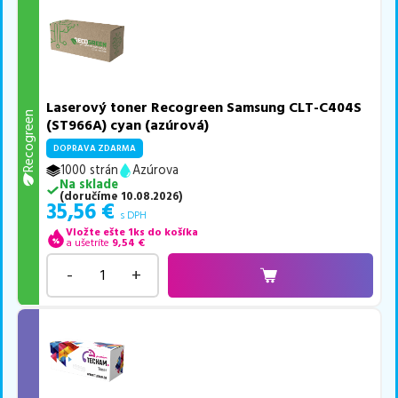
Laserový toner Recogreen Samsung CLT-C404S
Recogreen
(ST966A) cyan (azúrová)
DOPRAVA ZDARMA
1000 strán
Azúrova
Na sklade
(
doručíme
10.08.2026
)
35,56
€
s DPH
Vložte ešte 1ks do košíka
a ušetríte
9,54
€
-
+