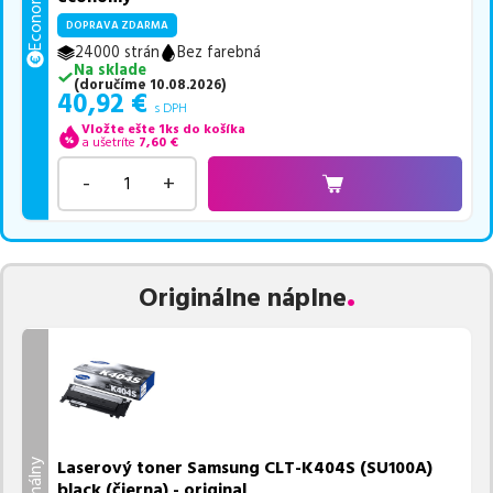
Economy
DOPRAVA ZDARMA
24000 strán
Bez farebná
Na sklade
(
doručíme
10.08.2026
)
40,92
€
s DPH
Vložte ešte 1ks do košíka
a ušetríte
7,60
€
-
+
Originálne náplne
Laserový toner Samsung CLT-K404S (SU100A)
Originálny
black (čierna) - original