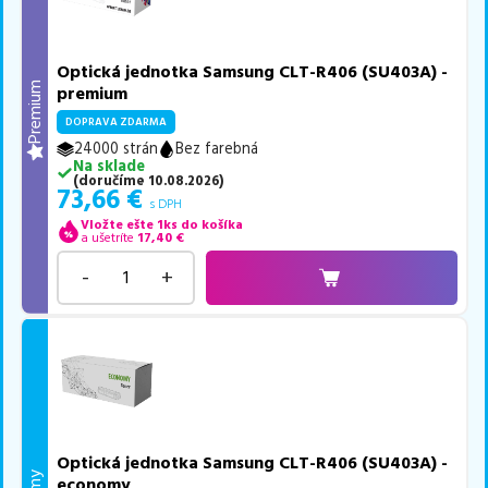
Optická jednotka Samsung CLT-R406 (SU403A) -
Premium
premium
DOPRAVA ZDARMA
24000 strán
Bez farebná
Na sklade
(
doručíme
10.08.2026
)
73,66
€
s DPH
Vložte ešte 1ks do košíka
a ušetríte
17,40
€
-
+
Optická jednotka Samsung CLT-R406 (SU403A) -
economy