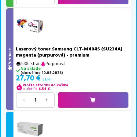
Laserový toner Samsung CLT-M404S (SU234A)
Premium
magenta (purpurová) - premium
1000 strán
Purpurová
Na sklade
(
doručíme
10.08.2026
)
27,70
€
s DPH
Vložte ešte 1ks do košíka
a ušetríte
6,54
€
-
+