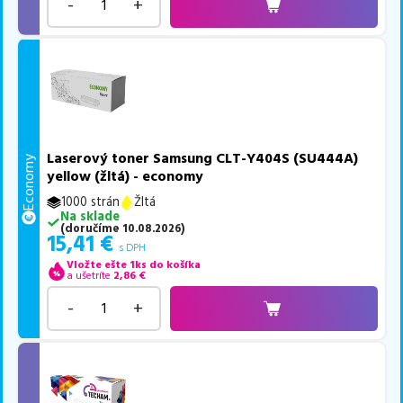
-
+
Laserový toner Samsung CLT-Y404S (SU444A)
Economy
yellow (žltá) - economy
1000 strán
Žltá
Na sklade
(
doručíme
10.08.2026
)
15,41
€
s DPH
Vložte ešte 1ks do košíka
a ušetríte
2,86
€
-
+