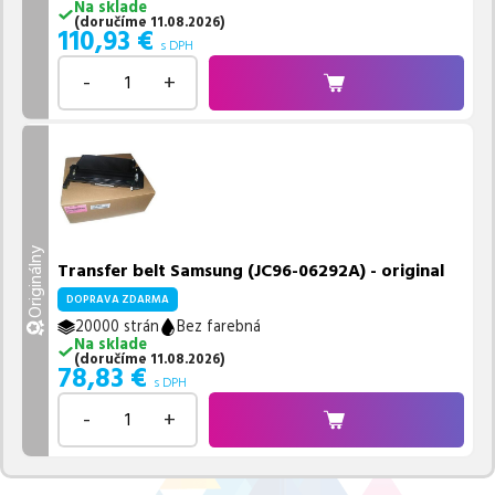
Na sklade
(
doručíme
11.08.2026
)
110,93
€
s DPH
-
+
Originálny
Transfer belt Samsung (JC96-06292A) - original
DOPRAVA ZDARMA
20000 strán
Bez farebná
Na sklade
(
doručíme
11.08.2026
)
78,83
€
s DPH
-
+