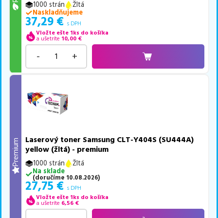
1000 strán
Žltá
Naskladňujeme
37,29
€
s DPH
Vložte ešte 1ks do košíka
a ušetríte
10,00
€
-
+
Laserový toner Samsung CLT-Y404S (SU444A)
Premium
yellow (žltá) - premium
1000 strán
Žltá
Na sklade
(
doručíme
10.08.2026
)
27,75
€
s DPH
Vložte ešte 1ks do košíka
a ušetríte
6,56
€