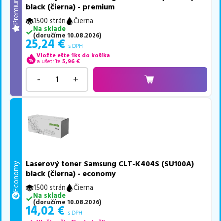
Premium
black (čierna) - premium
1500 strán
Čierna
Na sklade
(
doručíme
10.08.2026
)
25,24
€
s DPH
Vložte ešte 1ks do košíka
a ušetríte
5,96
€
-
+
Laserový toner Samsung CLT-K404S (SU100A)
Economy
black (čierna) - economy
1500 strán
Čierna
Na sklade
(
doručíme
10.08.2026
)
14,02
€
s DPH