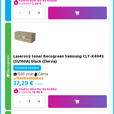
Vložte ešte 1ks do košíka
a ušetríte
2,60
€
-
+
Laserový toner Recogreen Samsung CLT-K404S
Recogreen
(SU100A) black (čierna)
DOPRAVA ZDARMA
1500 strán
Čierna
Naskladňujeme
37,29
€
s DPH
Vložte ešte 1ks do košíka
a ušetríte
10,00
€
-
+