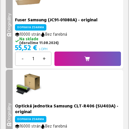
Originálny
Fuser Samsung (JC91-01080A) - original
DOPRAVA ZDARMA
10000 strán
Bez farebná
Na sklade
(
doručíme
11.08.2026
)
55,52
€
s DPH
-
+
Optická jednotka Samsung CLT-R406 (SU403A) -
Originálny
original
DOPRAVA ZDARMA
16000 strán
Bez farebná