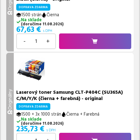
DOPRAVA ZDARMA
1500 strán
Čierna
Na sklade
(
doručíme
11.08.2026
)
67,63
€
s DPH
-
+
Laserový toner Samsung CLT-P404C (SU365A)
Originálny
C/M/Y/K (čierna + farebná) - original
DOPRAVA ZDARMA
1500 + 3x 1000 strán
Čierna + Farebná
Na sklade
(
doručíme
11.08.2026
)
235,73
€
s DPH