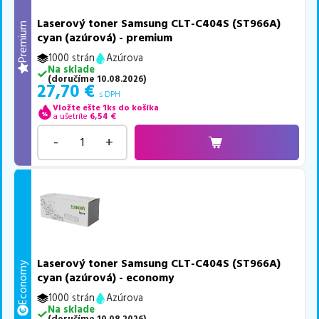
Laserový toner Samsung CLT-C404S (ST966A)
Premium
cyan (azúrová) - premium
1000 strán
Azúrova
Na sklade
(
doručíme
10.08.2026
)
27,70
€
s DPH
Vložte ešte 1ks do košíka
a ušetríte
6,54
€
-
+
Laserový toner Samsung CLT-C404S (ST966A)
Economy
cyan (azúrová) - economy
1000 strán
Azúrova
Na sklade