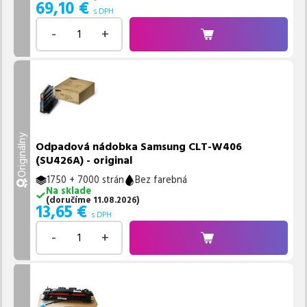
69,10
€
s DPH
-
+
Originálny
Odpadová nádobka Samsung CLT-W406
(SU426A) - original
1750 + 7000 strán
Bez farebná
Na sklade
(
doručíme
11.08.2026
)
13,65
€
s DPH
-
+