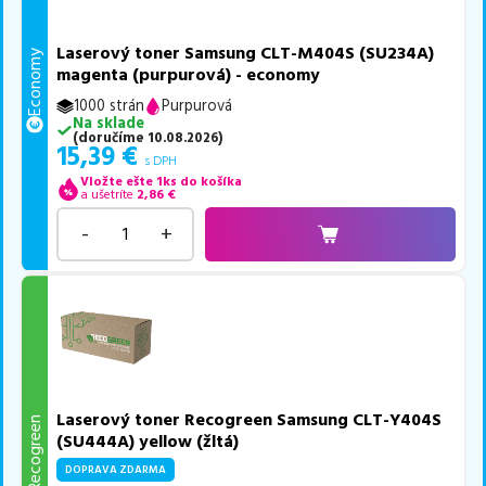
Laserový toner Samsung CLT-M404S (SU234A)
Economy
magenta (purpurová) - economy
1000 strán
Purpurová
Na sklade
(
doručíme
10.08.2026
)
15,39
€
s DPH
Vložte ešte 1ks do košíka
a ušetríte
2,86
€
-
+
Laserový toner Recogreen Samsung CLT-Y404S
Recogreen
(SU444A) yellow (žltá)
DOPRAVA ZDARMA