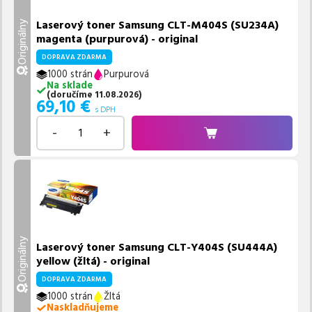
Laserový toner Samsung CLT-M404S (SU234A)
Originálny
magenta (purpurová) - original
DOPRAVA ZDARMA
1000 strán
Purpurová
Na sklade
(
doručíme
11.08.2026
)
69,10
€
s DPH
-
+
Originálny
Laserový toner Samsung CLT-Y404S (SU444A)
yellow (žltá) - original
DOPRAVA ZDARMA
1000 strán
Žltá
Naskladňujeme