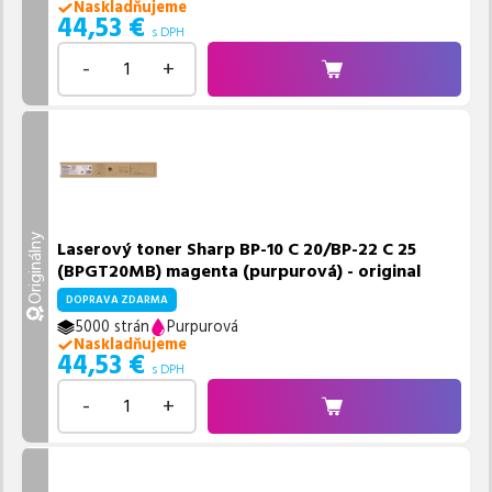
Naskladňujeme
44,53
€
s DPH
-
+
Originálny
Laserový toner Sharp BP-10 C 20/BP-22 C 25
(BPGT20MB) magenta (purpurová) - original
DOPRAVA ZDARMA
5000 strán
Purpurová
Naskladňujeme
44,53
€
s DPH
-
+