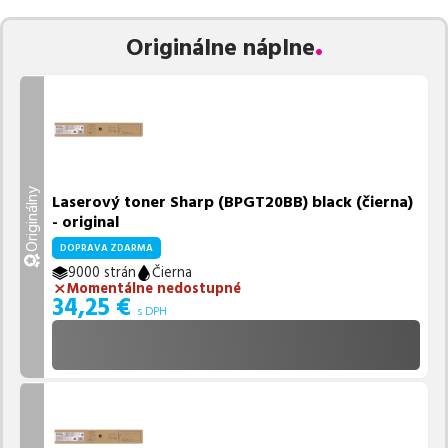
Vieme, že pri nákupe zohráva dôležitú úlohu aj dostupnosť. Preto
Originálne náplne
sa snažíme
pravidelne naskladňovať produkty, aby boli ihneď k
dispozícii na odoslanie.
Aktuálne máme k tejto tlačiarni
v
ponuke 5 ks tonerov.
Ak si pri výbere nie ste istí, ktoré riešenie je pre vaše potreby
najvhodnejšie, alebo máte akékoľvek ďalšie otázky, môžete sa na
nás kedykoľvek obrátiť e-mailom alebo telefonicky. Sme tu, aby
Originálny
Laserový toner Sharp (BPGT20BB) black (čierna)
sme vám pomohli vybrať to najlepšie riešenie.
- original
DOPRAVA ZDARMA
9000 strán
Čierna
Momentálne nedostupné
34,25
€
s DPH