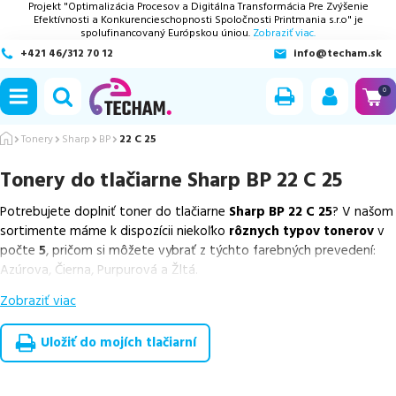
Projekt "Optimalizácia Procesov a Digitálna Transformácia Pre Zvýšenie
Efektívnosti a Konkurencieschopnosti Spoločnosti Printmania s.r.o" je
spolufinancovaný Európskou úniou.
Zobraziť viac.
+421 46/312 70 12
info@techam.sk
ubmenu
0
ubmenu
Tonery
Sharp
BP
22 C 25
Tonery do tlačiarne
Sharp BP 22 C 25
ubmenu
Potrebujete doplniť toner do tlačiarne
Sharp BP 22 C 25
? V našom
ubmenu
sortimente máme k dispozícii niekoľko
rôznych typov tonerov
v
počte
5
, pričom si môžete vybrať z týchto farebných prevedení:
ubmenu
Azúrova, Čierna, Purpurová a Žltá.
Zobraziť viac
Z uvedeného množstva dostupných náplní
ponúkame originálne
náplne
v počte
5
ks.
Uložiť do mojích tlačiarní
Celá táto certifikovaná ponuka, spĺňajúca normy ISO 9001 a 14001,
zaručuje bezproblémovú tlač.
Najlacnejší produkt
u nás nájdete
už od
33,12
€
.