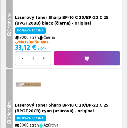
Originálny
Laserový toner Sharp BP-10 C 20/BP-22 C 25
(BPGT20BB) black (čierna) - original
DOPRAVA ZDARMA
9000 strán
Čierna
Naskladňujeme
33,12
€
s DPH
-
+
Originálny
Laserový toner Sharp BP-10 C 20/BP-22 C 25
(BPGT20CB) cyan (azúrová) - original
DOPRAVA ZDARMA
5000 strán
Azúrova