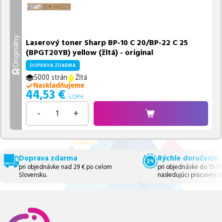
Originálny
Laserový toner Sharp BP-10 C 20/BP-22 C 25
(BPGT20YB) yellow (žltá) - original
DOPRAVA ZDARMA
5000 strán
Žltá
Naskladňujeme
44,53
€
s DPH
-
+
Doprava zdarma
Rýchle doručenie
pri objednávke nad 29 € po celom
pri objednávke do 15:3
Slovensku.
nasledujúci pracovný d