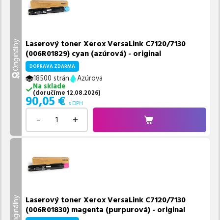
Laserový toner Xerox VersaLink C7120/7130
Originálny
(006R01829) cyan (azúrová) - original
DOPRAVA ZDARMA
18500 strán
Azúrova
Na sklade
(
doručíme
12.08.2026
)
90,05
€
s DPH
-
+
Laserový toner Xerox VersaLink C7120/7130
Originálny
(006R01830) magenta (purpurová) - original