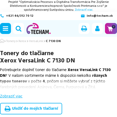
Projekt "Optimalizácia Procesov a Digitálna Transformácia Pre Zvýšenie
Efektívnosti a Konkurencieschopnosti Spoločnosti Printmania s.r.o" je
spolufinancovaný Európskou úniou.
Zobraziť viac.
+421 46/312 70 12
info@techam.sk
ubmenu
0
ubmenu
Tonery
Xerox
VersaLink
C 7130 DN
Tonery do tlačiarne
ubmenu
Xerox VersaLink C 7130 DN
ubmenu
Potrebujete doplniť toner do tlačiarne
Xerox VersaLink C 7130
DN
? V našom sortimente máme k dispozícii niekoľko
rôznych
ubmenu
typov tonerov
v počte
4
, pričom si môžete vybrať z týchto
farebných prevedení: Azúrova, Čierna, Purpurová a Žltá.
Zobraziť viac
Z uvedeného množstva dostupných náplní
ponúkame originálne
náplne
v počte
4
ks.
Uložiť do mojích tlačiarní
Celá táto certifikovaná ponuka, spĺňajúca normy ISO 9001 a 14001,