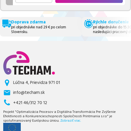
Doprava zdarma
Rýchle doručenie
pri objednávke nad 29 € po celom
pri objednávke do 15:3
Slovensku.
nasledujúci pracovný d
Lúčna 4, Prievidza 971 01
info@techam.sk
+421 46/312 70 12
Projekt "Optimalizácia Procesov a Digitálna Transformácia Pre Zvýšenie
Efektívnosti a Konkurencieschopnosti Spoločnosti Printmania s.r.o" je
spolufinancovaný Európskou úniou.
Zobraziť viac.