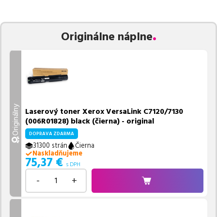
zaručuje bezproblémovú tlač.
Najlacnejší produkt
u nás nájdete
už od
75,37
€
.
Vieme, že pri nákupe zohráva dôležitú úlohu aj dostupnosť. Preto
Originálne náplne
sa snažíme
pravidelne naskladňovať produkty, aby boli ihneď k
dispozícii na odoslanie.
Aktuálne máme k tejto tlačiarni
v
ponuke 4 ks tonerov,
z toho je
3 z nich ihneď k expedícii.
Ak si pri výbere nie ste istí, ktoré riešenie je pre vaše potreby
najvhodnejšie, alebo máte akékoľvek ďalšie otázky, môžete sa na
nás kedykoľvek obrátiť e-mailom alebo telefonicky. Sme tu, aby
Originálny
Laserový toner Xerox VersaLink C7120/7130
sme vám pomohli vybrať to najlepšie riešenie.
(006R01828) black (čierna) - original
DOPRAVA ZDARMA
31300 strán
Čierna
Naskladňujeme
75,37
€
s DPH
-
+