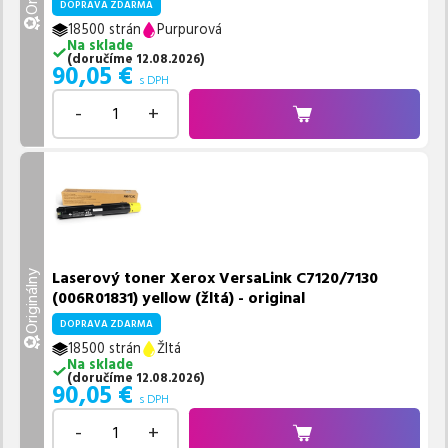
DOPRAVA ZDARMA
18500 strán
Purpurová
Na sklade
(
doručíme
12.08.2026
)
90,05
€
s DPH
-
+
Laserový toner Xerox VersaLink C7120/7130
Originálny
(006R01831) yellow (žltá) - original
DOPRAVA ZDARMA
18500 strán
Žltá
Na sklade
(
doručíme
12.08.2026
)
90,05
€
s DPH
-
+