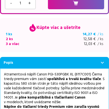
-
+
Kúpte viac a ušetríte
1 ks
14,27
€
/ ks
2 ks
12,58
€
/ ks
3 a viac
12,03
€
/ ks
Popis
Atramentová náplň Canon PGI-530PGBK XL (6117C001) Čierna
triedy premium vám zaistí
spoľahlivú a trvalú kvalitu tlače
. S
kapacitou 580 strán strán je táto náplň ideálnou voľbou pre
vaše každodenné tlačové potreby. Spĺňa prísne medzinárodné
štandardy kvality, čo potvrdzujú certifikáty ISO 9001 a ISO
14001. Je
plne kompatibilná s tlačiarňami Canon
v modeloch, ktoré uvádzame nižšie.
Náplne do tlačiarní triedy Premium vám zaručia vysokú