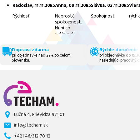
4.5
5.0
5.0
5.0
Radoslav
,
11.11.2025
Anna
,
09.11.2025
Slávka
,
03.11.2025
Vier
z
z
z
z
5
5
5
5
Rýchlosť
Naprostá
Spokojnost
rýchl
spokojenost.
Není co
vytknout.
Doprava zdarma
Rýchle doručenie
pri objednávke nad 29 € po celom
pri objednávke do 15:3
Slovensku.
nasledujúci pracovný d
Lúčna 4, Prievidza 971 01
info@techam.sk
+421 46/312 70 12