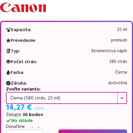
Kapacita
:
25 ml
Prevedenie
:
premium
Typ
:
Atramentová náplň
Počet strán
:
580 strán
Farba
:
Čierna
Záruka
:
doživotná
Zvoľte variantu:
Čierna (580 strán, 25 ml)
14,27
€
s DPH
Získajte
30
bodov
Na sklade
Doručíme
. .