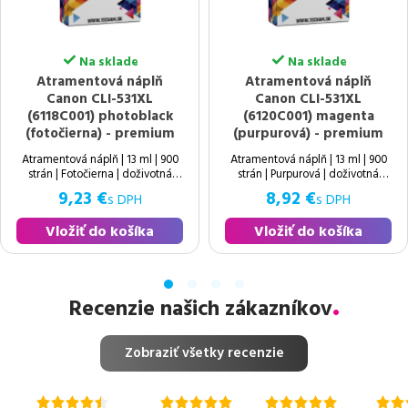
Na sklade
Na sklade
Atramentová náplň
Atramentová náplň
Canon CLI-531XL
Canon CLI-531XL
(6118C001) photoblack
(6120C001) magenta
(fotočierna) - premium
(purpurová) - premium
Atramentová náplň | 13 ml | 900
Atramentová náplň | 13 ml | 900
strán | Fotočierna | doživotná
strán | Purpurová | doživotná
záruka
záruka
9,23 €
8,92 €
s DPH
s DPH
Vložiť do košíka
Vložiť do košíka
Recenzie našich zákazníkov
Zobraziť všetky recenzie
hodnotenie
hodnotenie
hodnotenie
hodn