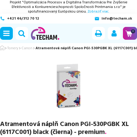
Projekt "Optimalizácia Procesov a Digitálna Transformácia Pre Zvýšenie
Efektívnosti a Konkurencieschopnosti Spoločnosti Printmania s.r.o" je
spolufinancovaný Európskou úniou.
Zobraziť viac.
+421 46/312 70 12
info@techam.sk
ubmenu
0
ubmenu
Tonery
Canon
Atramentová náplň Canon PGI-530PGBK XL (6117C001) bl
ubmenu
ubmenu
ubmenu
Atramentová náplň Canon PGI-530PGBK XL
(6117C001) black (čierna) - premium
.