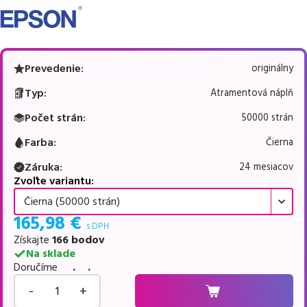
Prevedenie
:
originálny
Typ
:
Atramentová náplň
Počet strán
:
50000 strán
Farba
:
Čierna
Záruka
:
24 mesiacov
Zvoľte variantu:
Čierna (50000 strán)
165,98
€
s DPH
Získajte
166
bodov
Na sklade
Doručíme
. .
-
+