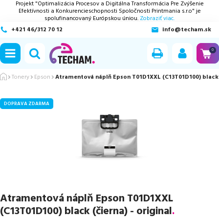
Projekt "Optimalizácia Procesov a Digitálna Transformácia Pre Zvýšenie
Efektívnosti a Konkurencieschopnosti Spoločnosti Printmania s.r.o" je
spolufinancovaný Európskou úniou.
Zobraziť viac.
+421 46/312 70 12
info@techam.sk
ubmenu
0
ubmenu
Tonery
Epson
Atramentová náplň Epson T01D1XXL (C13T01D100) black (č
ubmenu
DOPRAVA ZDARMA
ubmenu
ubmenu
Atramentová náplň Epson T01D1XXL
(C13T01D100) black (čierna) - original
.