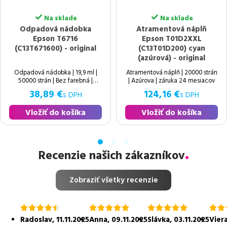
Na sklade
Na sklade
Odpadová nádobka
Atramentová náplň
Epson T6716
Epson T01D2XXL
(C13T671600) - original
(C13T01D200) cyan
(azúrová) - original
Odpadová nádobka | 19,9 ml |
Atramentová náplň | 20000 strán
50000 strán | Bez farebná |
| Azúrova | záruka 24 mesiacov
záruka 24 mesiacov
38,89 €
124,16 €
s DPH
s DPH
Vložiť do košíka
Vložiť do košíka
Recenzie našich zákazníkov
Zobraziť všetky recenzie
hodnotenie
hodnotenie
hodnotenie
hodn
4.5
5.0
5.0
5.0
Radoslav
,
11.11.2025
Anna
,
09.11.2025
Slávka
,
03.11.2025
Vier