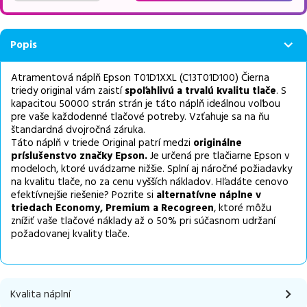
Popis
Atramentová náplň Epson T01D1XXL (C13T01D100) Čierna
triedy original vám zaistí
spoľahlivú a trvalú kvalitu tlače
. S
kapacitou 50000 strán strán je táto náplň ideálnou voľbou
pre vaše každodenné tlačové potreby. Vzťahuje sa na ňu
štandardná dvojročná záruka.
Táto náplň v triede Original patrí medzi
originálne
príslušenstvo značky Epson.
Je určená pre tlačiarne Epson v
modeloch, ktoré uvádzame nižšie. Splní aj náročné požiadavky
na kvalitu tlače, no za cenu vyšších nákladov. Hľadáte cenovo
efektívnejšie riešenie? Pozrite si
alternatívne
náplne v
triedach Economy, Premium a Recogreen
, ktoré môžu
znížiť vaše tlačové náklady až o 50% pri súčasnom udržaní
požadovanej kvality tlače.
Kvalita náplní