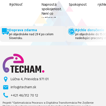
z
z
z
z
5
5
5
5
Rýchlosť
Naprostá
Spokojnost
rýchl
spokojenost.
Není co
vytknout.
Doprava zdarma
Rýchle doručenie
pri objednávke nad 29 € po celom
pri objednávke do 15:3
Slovensku.
nasledujúci pracovný d
Lúčna 4, Prievidza 971 01
info@techam.sk
+421 46/312 70 12
Projekt "Optimalizácia Procesov a Digitálna Transformácia Pre Zvýšenie