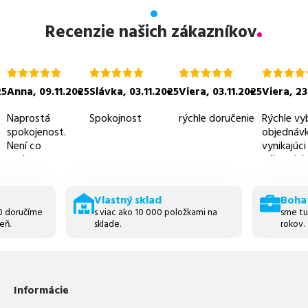
Recenzie našich zákazníkov
hodnotenie
hodnotenie
hodnotenie
hodnoten
5.0
5.0
5.0
5.0
25
Anna
,
09.11.2025
Slávka
,
03.11.2025
Viera
,
03.11.2025
Viera
,
23
z
z
z
z
5
5
5
5
Naprostá
Spokojnost
rýchle doručenie
Rýchle vy
spokojenost.
objednávk
Není co
vynikajúci
vytknout.
zákaznicky
prijateľné
Vlastný sklad
Boha
30 doručíme
s viac ako 10 000 položkami na
sme tu
eň.
sklade.
rokov.
Informácie