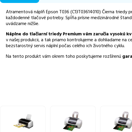
Atramentová náplň Epson T036 (C13T03614010) Čierna triedy 
každodenné tlačové potreby. Spĺňa prísne medzinárodné štandar
uvádzame nižšie.
Náplne do tlačiarní triedy Premium vám zaručia vysokú kv
v našej produkcii, a tak priamo kontrolujeme a dohliadame na c
bezstarostný servis náplní počas celého ich životného cyklu.
Na tento produkt vám okrem toho poskytujeme rozšírenú
gara