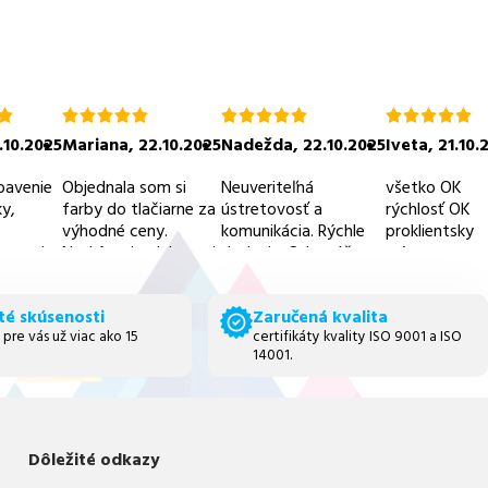
ie
hodnotenie
hodnotenie
hodnotenie
5.0
5.0
5.0
.10.2025
Mariana
,
22.10.2025
Nadežda
,
22.10.2025
Iveta
,
21.10.
z
z
z
5
5
5
bavenie
Objednala som si
Neuveriteľná
všetko OK
y,
farby do tlačiarne za
ústretovosť a
rýchlosť OK
výhodné ceny.
komunikácia. Rýchle
proklientsky
 servis,
Neskôr mi volala pani
dodanie. Odporúčam
prístup
 ceny.
z obchodu a
všetkými desiatimi
informovala ma ešte
tento obchod.
té skúsenosti
Zaručená kvalita
o ďalších vyhodach -
 pre vás už viac ako 15
certifikáty kvality ISO 9001 a ISO
ako napr. ušetriť na
14001.
doprave.
Myslím si,že im
záleží na
zákazníkoch.A to je
naozaj chvályhodné.
Dôležité odkazy