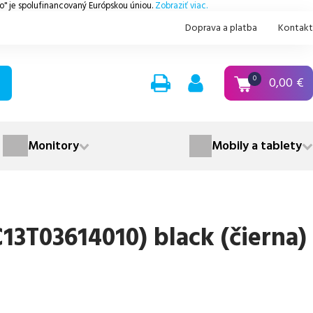
.o" je spolufinancovaný Európskou úniou.
Zobraziť viac.
Doprava a platba
Kontakt
0,00
€
0
Monitory
Mobily a tablety
3T03614010) black (čierna)