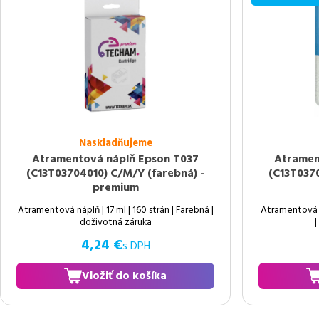
Naskladňujeme
Atramentová náplň Epson T037
Atramen
(C13T03704010) C/M/Y (farebná) -
(C13T0370
premium
Atramentová náplň | 17 ml | 160 strán | Farebná |
Atramentová ná
doživotná záruka
|
4,24 €
s DPH
Vložiť do košíka