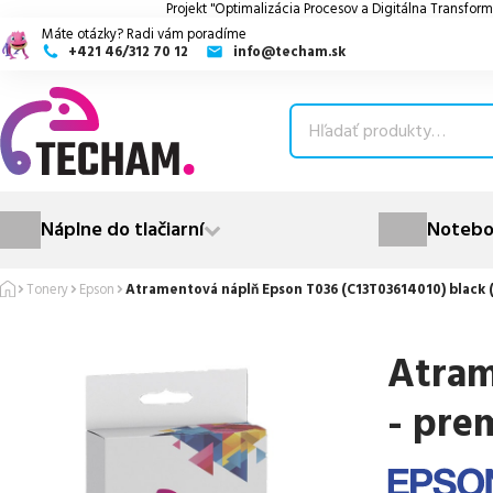
Projekt "Optimalizácia Procesov a Digitálna Transform
Máte otázky? Radi vám poradíme
+421 46/312 70 12
info@techam.sk
ubmenu
ubmenu
ubmenu
Náplne do tlačiarní
Notebo
ubmenu
Tonery
Epson
Atramentová náplň Epson T036 (C13T03614010) black 
ubmenu
Atram
- pre