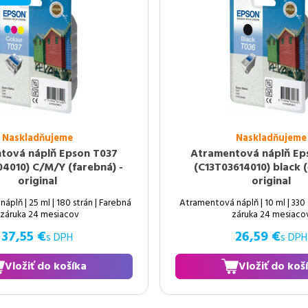
Naskladňujeme
Naskladňujeme
tová náplň Epson T037
Atramentová náplň Ep
4010) C/M/Y (farebná) -
(C13T03614010) black (
original
original
plň | 25 ml | 180 strán | Farebná
Atramentová náplň | 10 ml | 330 s
 záruka 24 mesiacov
záruka 24 mesiaco
37,55 €
26,59 €
s DPH
s DPH
Vložiť do košíka
Vložiť do koš