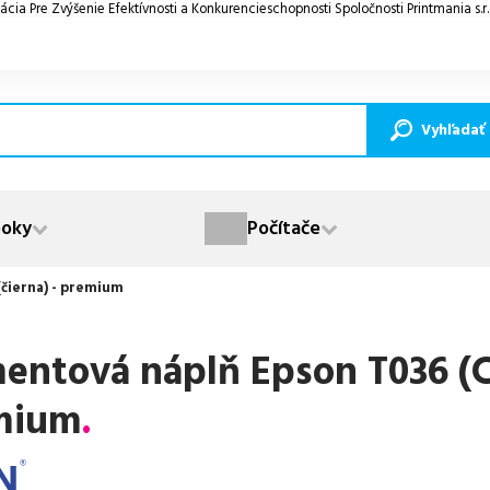
ácia Pre Zvýšenie Efektívnosti a Konkurencieschopnosti Spoločnosti Printmania s.r
Vyhľadať
oky
Počítače
(čierna) - premium
entová náplň Epson T036 (C1
mium
.