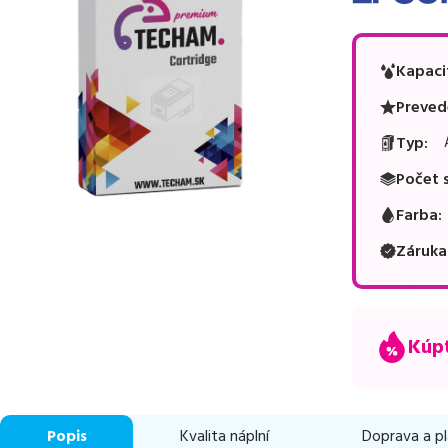
Kapaci
Preved
Typ
:
Počet 
Farba
:
Záruka
Kúpt
Popis
Kvalita náplní
Doprava a p