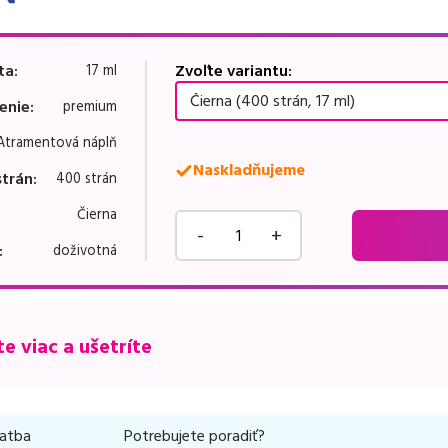
ta
:
Zvoľte variantu:
17 ml
Čierna (400 strán, 17 ml)
enie
:
premium
Atramentová náplň
Naskladňujeme
strán
:
400 strán
Čierna
-
+
:
doživotná
e viac a ušetríte
latba
Potrebujete poradiť?