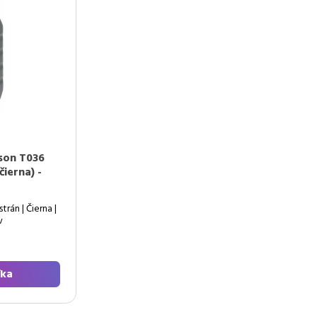
son T036
čierna) -
trán | Čierna |
v
íka