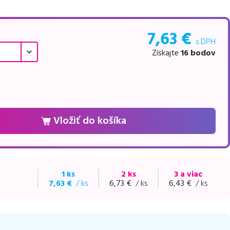
7,63
€
s DPH
Získajte
16
bodov
Vložiť do košíka
1 ks
2 ks
3 a viac
7,63
€
/ ks
6,73
€
/ ks
6,43
€
/ ks