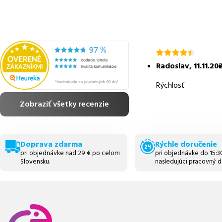
hodnotenie
4.5
Radoslav
,
11.11.20
z
5
Rýchlosť
Zobraziť všetky recenzie
Doprava zdarma
Rýchle doručenie
pri objednávke nad 29 € po celom
pri objednávke do 15:
Slovensku.
nasledujúci pracovný d