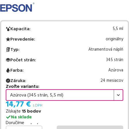
Kapacita
:
5,5 ml
Prevedenie
:
originálny
Typ
:
Atramentová náplň
Počet strán
:
345 strán
Farba
:
Azúrova
Záruka
:
24 mesiacov
Zvoľte variantu:
Azúrova (345 strán, 5,5 ml)
14,77
€
s DPH
Získajte
15
bodov
Na sklade
Doručíme
. .