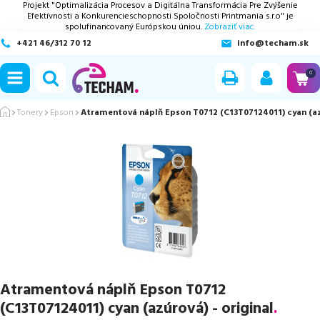
Projekt "Optimalizácia Procesov a Digitálna Transformácia Pre Zvýšenie
Efektívnosti a Konkurencieschopnosti Spoločnosti Printmania s.r.o" je
spolufinancovaný Európskou úniou.
Zobraziť viac.
+421 46/312 70 12
info@techam.sk
ubmenu
0
ubmenu
Tonery
Epson
Atramentová náplň Epson T0712 (C13T07124011) cyan (azú
ubmenu
ubmenu
ubmenu
Atramentová náplň Epson T0712
(C13T07124011) cyan (azúrová) - original
.