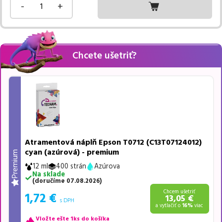
-
+
Chcete ušetriť?
Atramentová náplň Epson T0712 (C13T07124012)
cyan (azúrová) - premium
Premium
12 ml
400 strán
Azúrova
Na sklade
(
doručíme
07.08.2026
)
Chcem ušetriť
1,72
€
13,05
€
s DPH
a vytlačiť o
16%
viac
Vložte ešte 1ks do košíka