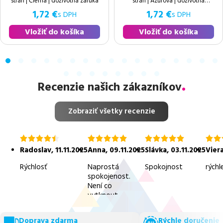
strán | Čierna | doživotná záruka
strán | Azúrova | doživotná
záruka
1,72 €
1,72 €
s DPH
s DPH
Vložiť do košíka
Vložiť do košíka
Recenzie našich zákazníkov
Zobraziť všetky recenzie
hodnotenie
hodnotenie
hodnotenie
hodn
4.5
5.0
5.0
5.0
Radoslav
,
11.11.2025
Anna
,
09.11.2025
Slávka
,
03.11.2025
Vier
z
z
z
z
5
5
5
5
Rýchlosť
Naprostá
Spokojnost
rýchl
spokojenost.
Není co
vytknout.
Doprava zdarma
Rýchle doručenie