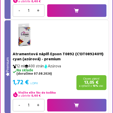
a ušetríte
0,40
€
-
+
Atramentová náplň Epson T0892 (C13T08924011)
cyan (azúrová) - premium
Premium
12 ml
400 strán
Azúrova
Na sklade
(
doručíme
07.08.2026
)
Chcem ušetriť
1,72
€
13,05
€
s DPH
a vytlačiť o
16%
viac
Vložte ešte 1ks do košíka
a ušetríte
0,40
€
-
+