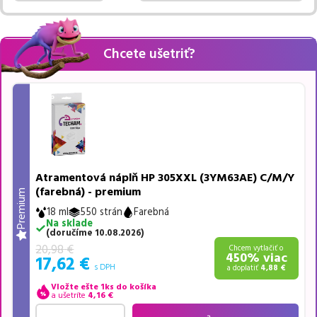
Chcete ušetriť?
-16%
Atramentová náplň HP 305XXL (3YM63AE) C/M/Y
(farebná) - premium
Premium
18 ml
550 strán
Farebná
Na sklade
(
doručíme
10.08.2026
)
20,98
€
Chcem vytlačiť o
450
% viac
17,62
€
s DPH
a doplatiť
4,88
€
Vložte ešte 1ks do košíka
a ušetríte
4,16
€