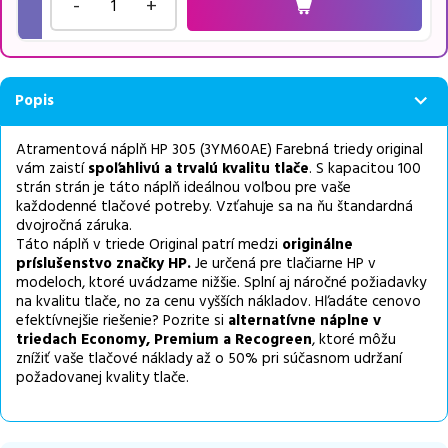
-
+
Popis
Atramentová náplň HP 305 (3YM60AE) Farebná triedy original
vám zaistí
spoľahlivú a trvalú kvalitu tlače
. S kapacitou 100
strán strán je táto náplň ideálnou voľbou pre vaše
každodenné tlačové potreby. Vzťahuje sa na ňu štandardná
dvojročná záruka.
Táto náplň v triede Original patrí medzi
originálne
príslušenstvo značky HP.
Je určená pre tlačiarne HP v
modeloch, ktoré uvádzame nižšie. Splní aj náročné požiadavky
na kvalitu tlače, no za cenu vyšších nákladov. Hľadáte cenovo
efektívnejšie riešenie? Pozrite si
alternatívne
náplne v
triedach Economy, Premium a Recogreen
, ktoré môžu
znížiť vaše tlačové náklady až o 50% pri súčasnom udržaní
požadovanej kvality tlače.