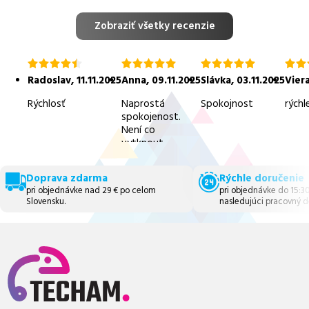
Zobraziť všetky recenzie
hodnotenie
hodnotenie
hodnotenie
hodn
4.5
5.0
5.0
5.0
Radoslav
,
11.11.2025
Anna
,
09.11.2025
Slávka
,
03.11.2025
Vier
z
z
z
z
5
5
5
5
Rýchlosť
Naprostá
Spokojnost
rýchl
spokojenost.
Není co
vytknout.
Doprava zdarma
Rýchle doručenie
pri objednávke nad 29 € po celom
pri objednávke do 15:3
Slovensku.
nasledujúci pracovný d