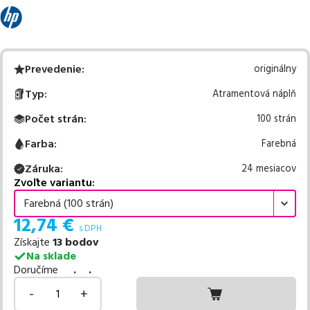
Prevedenie
:
originálny
Typ
:
Atramentová náplň
Počet strán
:
100 strán
Farba
:
Farebná
Záruka
:
24 mesiacov
Zvoľte variantu:
Farebná (100 strán)
12,74
€
s DPH
Získajte
13
bodov
Na sklade
Doručíme
. .
-
+