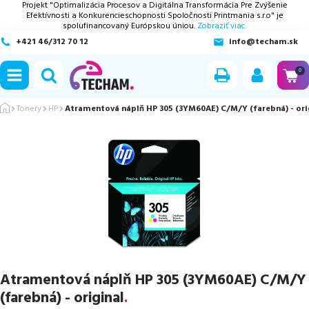
Projekt "Optimalizácia Procesov a Digitálna Transformácia Pre Zvýšenie
Efektívnosti a Konkurencieschopnosti Spoločnosti Printmania s.r.o" je
spolufinancovaný Európskou úniou.
Zobraziť viac.
+421 46/312 70 12
info@techam.sk
ubmenu
0
ubmenu
Tonery
HP
Atramentová náplň HP 305 (3YM60AE) C/M/Y (farebná) - ori
ubmenu
ubmenu
ubmenu
Atramentová náplň HP 305 (3YM60AE) C/M/Y
(farebná) - original
.