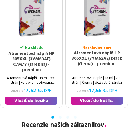
Naskladňujeme
Na sklade
Atramentová náplň HP
Atramentová náplň HP
305XXL (3YM62AE) black
305XXL (3YM63AE)
(čierna) - premium
C/M/Y (farebná) -
premium
Atramentová náplň | 18 ml | 550
Atramentová náplň | 18 ml | 700
strán | Farebná | doživotná
strán | Čierna | doživotná záruka
záruka
17,62 €
17,56 €
s DPH
s DPH
20,98 €
20,90 €
Vložiť do košíka
Vložiť do košíka
Recenzie našich zákazníkov