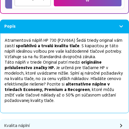
Popis
Atramentová náplň HP 730 (P2V66A) Šedá triedy original vám
zaistí
spoľahlivú a trvalú kvalitu tlače
. S kapacitou je táto
náplň ideálnou voľbou pre vaše každodenné tlačové potreby.
Vzťahuje sa na ňu štandardná dvojročná záruka.
Táto náplň v triede Original patrí medzi
originálne
príslušenstvo značky HP.
Je určená pre tlačiarne HP v
modeloch, ktoré uvádzame nižšie. Splní aj náročné požiadavky
na kvalitu tlače, no za cenu vyšších nákladov. Hľadáte cenovo
efektívnejšie riešenie? Pozrite si
alternatívne
náplne v
triedach Economy, Premium a Recogreen
, ktoré môžu
znížiť vaše tlačové náklady až o 50% pri súčasnom udržaní
požadovanej kvality tlače.
Kvalita náplní