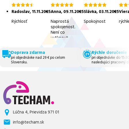
hodnotenie
hodnotenie
hodnotenie
hodn
4.5
5.0
5.0
5.0
Radoslav
,
11.11.2025
Anna
,
09.11.2025
Slávka
,
03.11.2025
Vier
z
z
z
z
5
5
5
5
Rýchlosť
Naprostá
Spokojnost
rýchl
spokojenost.
Není co
vytknout.
Doprava zdarma
Rýchle doručenie
pri objednávke nad 29 € po celom
pri objednávke do 15:3
Slovensku.
nasledujúci pracovný d
Lúčna 4, Prievidza 971 01
info@techam.sk