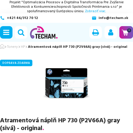
Projekt "Optimalizácia Procesov a Digitálna Transformácia Pre Zvýšenie
Efektívnosti a Konkurencieschopnosti Spoločnosti Printmania s.r.o" je
spolufinancovaný Európskou úniou.
Zobraziť viac.
+421 46/312 70 12
info@techam.sk
ubmenu
0
ubmenu
Tonery
HP
Atramentová náplň HP 730 (P2V66A) gray (sivá) - original
ubmenu
DOPRAVA ZDARMA
ubmenu
ubmenu
Atramentová náplň HP 730 (P2V66A) gray
(sivá) - original
.