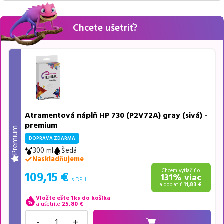
Chcete ušetriť?
Atramentová náplň HP 730 (P2V72A) gray (sivá) -
premium
Premium
DOPRAVA ZDARMA
300 ml
Šedá
Naskladňujeme
Chcem vytlačiť o
109,15
€
131
% viac
s DPH
a doplatiť
11,83
€
Vložte ešte 1ks do košíka
a ušetríte
25,80
€
-
+