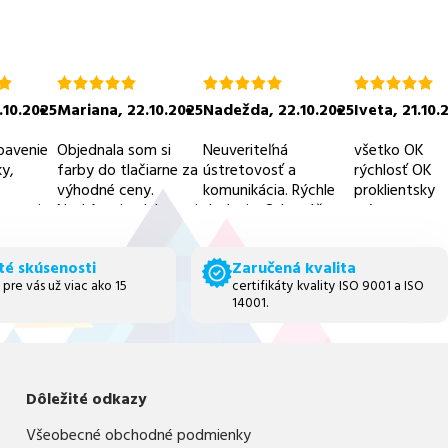
ie
hodnotenie
hodnotenie
hodnotenie
5.0
5.0
5.0
.10.2025
Mariana
,
22.10.2025
Nadežda
,
22.10.2025
Iveta
,
21.10.
z
z
z
5
5
5
bavenie
Objednala som si
Neuveriteľná
všetko OK
y,
farby do tlačiarne za
ústretovosť a
rýchlosť OK
výhodné ceny.
komunikácia. Rýchle
proklientsky
 servis,
Neskôr mi volala pani
dodanie. Odporúčam
prístup
 ceny.
z obchodu a
všetkými desiatimi
informovala ma ešte
tento obchod.
té skúsenosti
Zaručená kvalita
o ďalších vyhodach -
 pre vás už viac ako 15
certifikáty kvality ISO 9001 a ISO
ako napr. ušetriť na
14001.
doprave.
Myslím si,že im
záleží na
zákazníkoch.A to je
naozaj chvályhodné.
Dôležité odkazy
Všeobecné obchodné podmienky