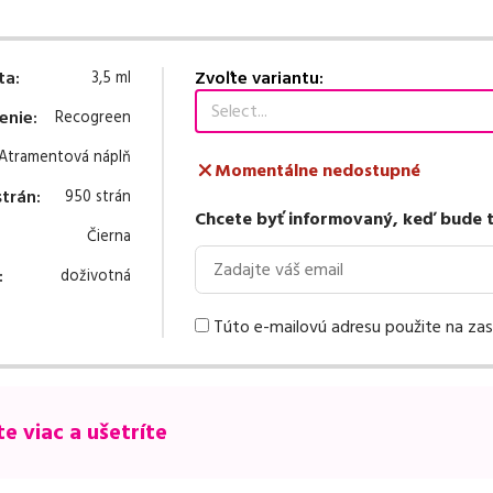
ta
:
Zvoľte variantu:
3,5 ml
Select...
enie
:
Recogreen
Atramentová náplň
Momentálne nedostupné
strán
:
950 strán
Chcete byť informovaný, keď bude t
Čierna
:
doživotná
Túto e-mailovú adresu použite na zasi
e viac a ušetríte