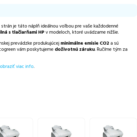
n strán je táto náplň ideálnou voľbou pre vaše každodenné
lná s tlačiarňami HP
v modeloch, ktoré uvádzame nižšie.
nskej prevádzke produkujúcej
minimálne emisie CO2
a sú
 Recogreen vám poskytujeme
doživotnú záruku
. Ručíme tým za
obraziť viac info
.