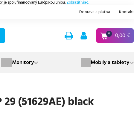
.o" je spolufinancovaný Európskou úniou.
Zobraziť viac.
Doprava a platba
Kontakt
0,00
€
0
Monitory
Mobily a tablety
29 (51629AE) black