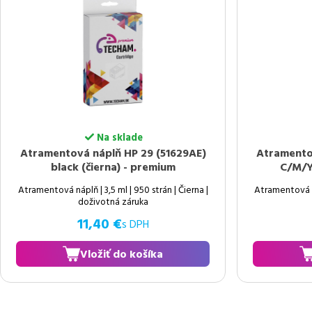
Na sklade
Atramentová náplň HP 29 (51629AE)
Atramento
black (čierna) - premium
C/M/Y
Atramentová náplň | 3,5 ml | 950 strán | Čierna |
Atramentová ná
doživotná záruka
11,40 €
s DPH
Vložiť do košíka