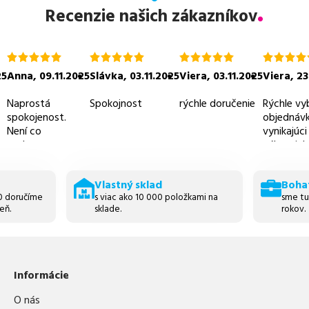
Recenzie našich zákazníkov
hodnotenie
hodnotenie
hodnotenie
hodnoten
5.0
5.0
5.0
5.0
25
Anna
,
09.11.2025
Slávka
,
03.11.2025
Viera
,
03.11.2025
Viera
,
23
z
z
z
z
5
5
5
5
Naprostá
Spokojnost
rýchle doručenie
Rýchle vy
spokojenost.
objednávk
Není co
vynikajúci
vytknout.
zákaznicky
prijateľné
Vlastný sklad
Boha
30 doručíme
s viac ako 10 000 položkami na
sme tu
eň.
sklade.
rokov.
Informácie
O nás