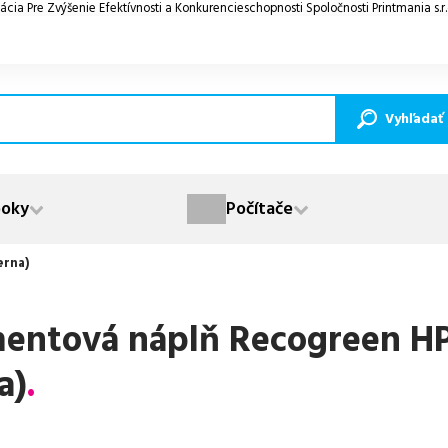
ácia Pre Zvýšenie Efektívnosti a Konkurencieschopnosti Spoločnosti Printmania s.r
Vyhľadať
oky
Počítače
erna)
entová náplň Recogreen HP 
a)
.