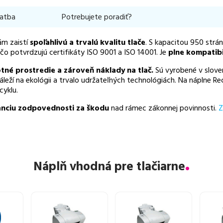
latba
Potrebujete poradiť?
ám zaistí
spoľahlivú a trvalú kvalitu tlače
. S kapacitou 950 strá
čo potvrdzujú certifikáty ISO 9001 a ISO 14001. Je
plne kompatibi
otné prostredie a zároveň náklady na tlač.
Sú vyrobené v slove
záleží na ekológii a trvalo udržateľných technológiách. Na náplne
cyklu.
nciu zodpovednosti za škodu
nad rámec zákonnej povinnosti.
Z
Náplň vhodná pre tlačiarne