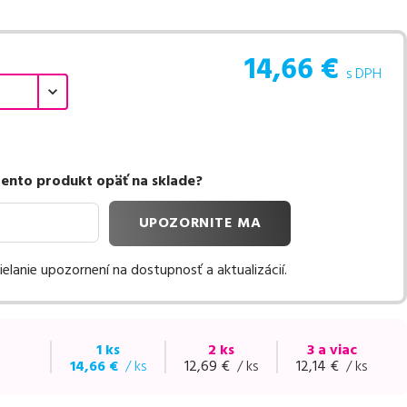
14,66
€
s DPH
ento produkt opäť na sklade?
UPOZORNITE MA
elanie upozornení na dostupnosť a aktualizácií.
1 ks
2 ks
3 a viac
14,66
€
/ ks
12,69
€
/ ks
12,14
€
/ ks