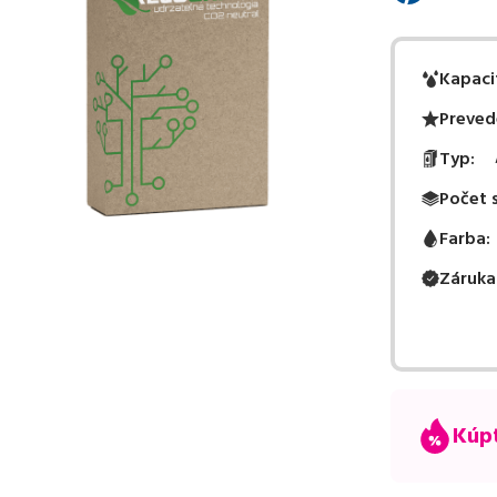
Kapaci
Preved
Typ
:
Počet 
Farba
:
Záruka
Kúpt