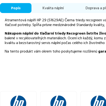
Popis
Kvalita náplní
Doprava a p
Atramentová náplň HP 29 (51629AE) Čierna triedy recogreen v
tlačové potreby. Spĺňa prísne medzinárodné štandardy kvality, 
Nákupom náplní do tlačiarní triedy Recogreen šetríte živ
balené v recyklovateľných materiáloch. Ocení ich každý, komu 
kvalitu a bezstarostný servis náplní počas celého ich životného 
Na tento produkt vám okrem toho poskytujeme rozšírenú
gara