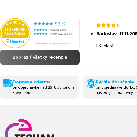
hodnotenie
4.5
Radoslav
,
11.11.20
z
5
Rýchlosť
Zobraziť všetky recenzie
Doprava zdarma
Rýchle doručenie
pri objednávke nad 29 € po celom
pri objednávke do 15:
Slovensku.
nasledujúci pracovný d