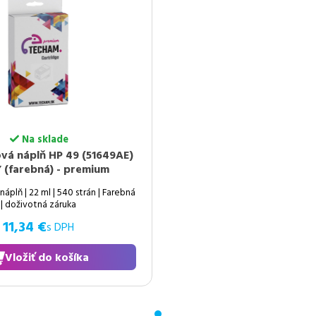
Na sklade
vá náplň HP 49 (51649AE)
 (farebná) - premium
plň | 22 ml | 540 strán | Farebná
| doživotná záruka
11,34 €
s DPH
Vložiť do košíka