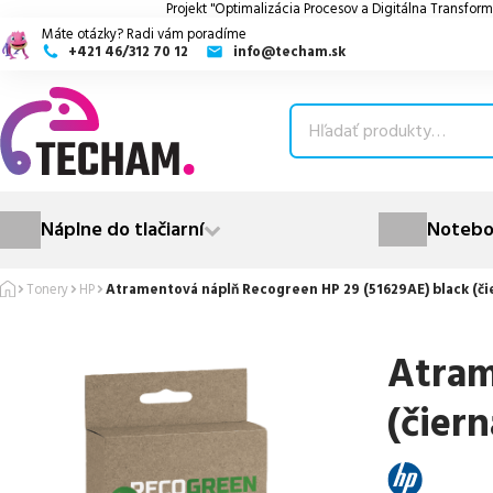
Projekt "Optimalizácia Procesov a Digitálna Transform
Máte otázky? Radi vám poradíme
+421 46/312 70 12
info@techam.sk
ubmenu
ubmenu
ubmenu
Náplne do tlačiarní
Notebo
ubmenu
Tonery
HP
Atramentová náplň Recogreen HP 29 (51629AE) black (či
ubmenu
Atram
(čiern