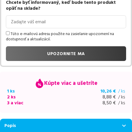
Chcete byť informovaný, keď bude tento produkt
opäť na sklade?
Túto e-mailovú adresu použite na zasielanie upozornení na
dostupnosť a aktualizácií.
UPOZORNITE MA
Kúpte viac a ušetríte
1 ks
10,26
€
/ ks
2 ks
8,88
€
/ ks
3 a viac
8,50
€
/ ks
Popis