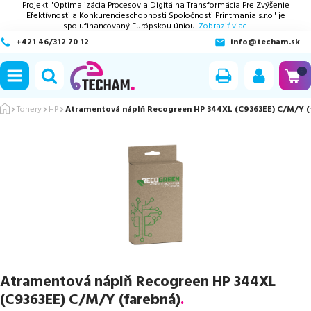
Projekt "Optimalizácia Procesov a Digitálna Transformácia Pre Zvýšenie
Efektívnosti a Konkurencieschopnosti Spoločnosti Printmania s.r.o" je
spolufinancovaný Európskou úniou.
Zobraziť viac.
+421 46/312 70 12
info@techam.sk
ubmenu
0
ubmenu
Tonery
HP
Atramentová náplň Recogreen HP 344XL (C9363EE) C/M/Y (
ubmenu
ubmenu
ubmenu
Atramentová náplň Recogreen HP 344XL
(C9363EE) C/M/Y (farebná)
.