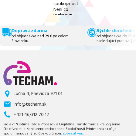
spokojenost.
Není co
vytknout.
Doprava zdarma
Rýchle doručenie
pri objednávke nad 29 € po celom
pri objednávke do 15:3
Slovensku.
nasledujúci pracovný d
Lúčna 4, Prievidza 971 01
info@techam.sk
+421 46/312 70 12
Projekt "Optimalizácia Procesov a Digitálna Transformácia Pre Zvýšenie
Efektívnosti a Konkurencieschopnosti Spoločnosti Printmania s.r.o" je
spolufinancovaný Európskou úniou.
Zobraziť viac.