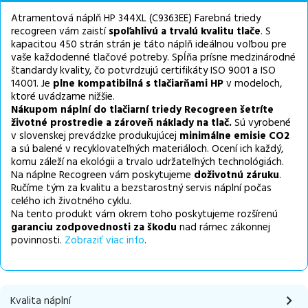
Atramentová náplň HP 344XL (C9363EE) Farebná triedy
recogreen vám zaistí
spoľahlivú a trvalú kvalitu tlače
. S
kapacitou 450 strán strán je táto náplň ideálnou voľbou pre
vaše každodenné tlačové potreby. Spĺňa prísne medzinárodné
štandardy kvality, čo potvrdzujú certifikáty ISO 9001 a ISO
14001. Je
plne kompatibilná s tlačiarňami HP
v modeloch,
ktoré uvádzame nižšie.
Nákupom náplní do tlačiarní triedy Recogreen šetríte
životné prostredie a zároveň náklady na tlač.
Sú vyrobené
v slovenskej prevádzke produkujúcej
minimálne emisie CO2
a sú balené v recyklovateľných materiáloch. Ocení ich každý,
komu záleží na ekológii a trvalo udržateľných technológiách.
Na náplne Recogreen vám poskytujeme
doživotnú záruku
.
Ručíme tým za kvalitu a bezstarostný servis náplní počas
celého ich životného cyklu.
Na tento produkt vám okrem toho poskytujeme rozšírenú
garanciu zodpovednosti za škodu
nad rámec zákonnej
povinnosti.
Zobraziť viac info
.
Kvalita náplní