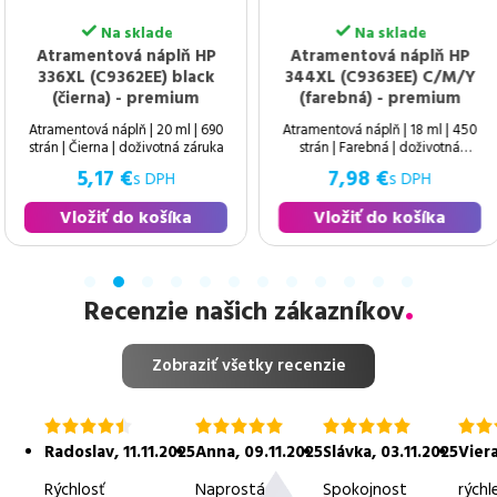
Na sklade
Na sklade
Atramentová náplň HP
Atramentová náplň HP
336XL (C9362EE) black
344XL (C9363EE) C/M/Y
(čierna) - premium
(farebná) - premium
Atramentová náplň | 20 ml | 690
Atramentová náplň | 18 ml | 450
strán | Čierna | doživotná záruka
strán | Farebná | doživotná
záruka
5,17 €
7,98 €
s DPH
s DPH
Vložiť do košíka
Vložiť do košíka
Recenzie našich zákazníkov
Zobraziť všetky recenzie
hodnotenie
hodnotenie
hodnotenie
hodn
4.5
5.0
5.0
5.0
Radoslav
,
11.11.2025
Anna
,
09.11.2025
Slávka
,
03.11.2025
Vier
z
z
z
z
5
5
5
5
Rýchlosť
Naprostá
Spokojnost
rýchl