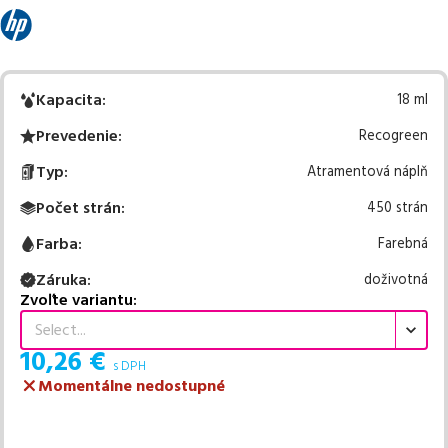
Kapacita
:
18 ml
Prevedenie
:
Recogreen
Typ
:
Atramentová náplň
Počet strán
:
450 strán
Farba
:
Farebná
Záruka
:
doživotná
Zvoľte variantu:
Select...
10,26
€
s DPH
Momentálne nedostupné