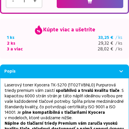
-
+
Kúpte viac a ušetríte
1 ks
33,25
€
/ ks
2 ks
29,32
€
/ ks
3 a viac
28,02
€
/ ks
Popis
Laserový toner Kyocera TK-5270 (1T02TVBNL0) Purpurová
triedy premium vám zaistí
spoľahlivú a trvalú kvalitu tlače
. S
kapacitou 6000 strán strán je táto náplň ideálnou voľbou pre
vaše každodenné tlačové potreby. Spĺňa prísne medzinárodné
štandardy kvality, čo potvrdzujú certifikáty ISO 9001 a ISO
14001. Je
plne kompatibilná s tlačiarňami Kyocera
v modeloch, ktoré uvádzame nižšie.
Náplne do tlačiarní triedy Premium vám zaručia vysokú
kvalitu tlače, skladovú dostupnosť a najmä cenovú úsporu