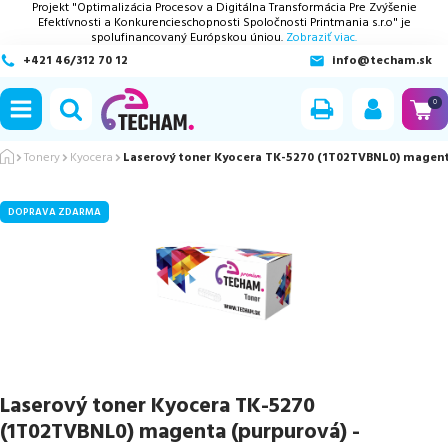
Projekt "Optimalizácia Procesov a Digitálna Transformácia Pre Zvýšenie
Efektívnosti a Konkurencieschopnosti Spoločnosti Printmania s.r.o" je
spolufinancovaný Európskou úniou.
Zobraziť viac.
+421 46/312 70 12
info@techam.sk
ubmenu
0
ubmenu
Tonery
Kyocera
Laserový toner Kyocera TK-5270 (1T02TVBNL0) magen
ubmenu
DOPRAVA ZDARMA
ubmenu
ubmenu
Laserový toner Kyocera TK-5270
(1T02TVBNL0) magenta (purpurová) -