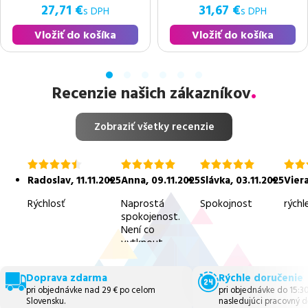
27,71 €
31,67 €
s DPH
s DPH
Vložiť do košíka
Vložiť do košíka
Recenzie našich zákazníkov
Zobraziť všetky recenzie
hodnotenie
hodnotenie
hodnotenie
hodn
4.5
5.0
5.0
5.0
Radoslav
,
11.11.2025
Anna
,
09.11.2025
Slávka
,
03.11.2025
Vier
z
z
z
z
5
5
5
5
Rýchlosť
Naprostá
Spokojnost
rýchl
spokojenost.
Není co
vytknout.
Doprava zdarma
Rýchle doručenie
pri objednávke nad 29 € po celom
pri objednávke do 15:3
Slovensku.
nasledujúci pracovný d