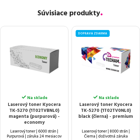
Súvisiace produkty
DOPRAVA ZDARMA
Na sklade
Na sklade
Laserový toner Kyocera
Laserový toner Kyocera
TK-5270 (1T02TVBNL0)
TK-5270 (1T02TV0NL0)
magenta (purpurová) -
black (čierna) - premium
economy
Laserový toner | 6000 strán |
Laserový toner | 8000 strán |
Purpurová | záruka 24 mesiacov
Čierna | doživotná záruka